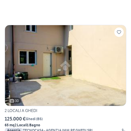
30
2 LOCALI A GHEDI
125.000 €
Ghedi
(
BS
)
65 mq
2 Locali
1 Bagno
Agenzia
TECNOCASA - AGENZIA IMM.RE GHEDI SRL