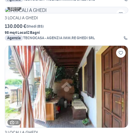
30
3 LOCALI A GHEDI
130.000 €
Ghedi
(
BS
)
98 mq
4 Locali
2 Bagni
Agenzia
TECNOCASA - AGENZIA IMM.RE GHEDI SRL
18
3 LOCALI A GHEDI