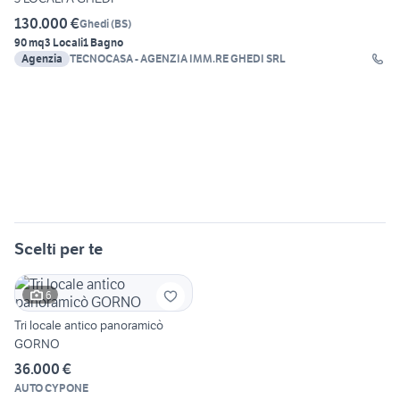
130.000 €
Ghedi
(
BS
)
90 mq
3 Locali
1 Bagno
Agenzia
TECNOCASA - AGENZIA IMM.RE GHEDI SRL
Scelti per te
6
Tri locale antico panoramicò
GORNO
36.000 €
AUTO CYPONE