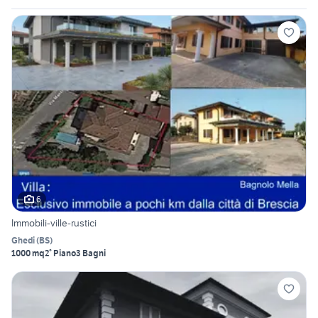
6
Immobili-ville-rustici
Ghedi
(
BS
)
1000 mq
2° Piano
3 Bagni