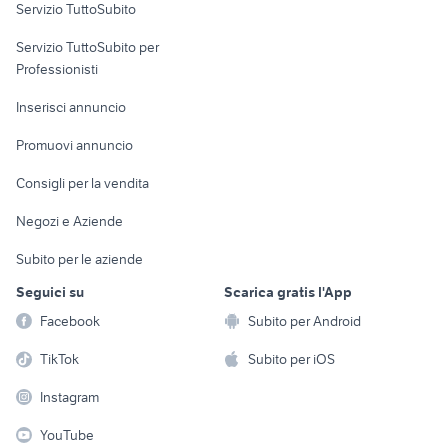
Servizio TuttoSubito
elettronica
per la casa e la
sports e hobby
Servizio TuttoSubito per
persona
Informatica
Animali
Professionisti
Arredamento e
Console e
Accessori per
Casalinghi
Inserisci annuncio
Videogiochi
animali
Elettrodomestici
Promuovi annuncio
Audio/Video
Musica e Film
Giardino e Fai da te
Consigli per la vendita
Fotografia
Libri e Riviste
Abbigliamento e
Negozi e Aziende
Telefonia
Strumenti Musicali
Accessori
Subito per le aziende
Sports
Tutto per i bambini
Seguici su
Scarica gratis l'App
Biciclette
Facebook
Subito per Android
Collezionismo
TikTok
Subito per iOS
Instagram
YouTube