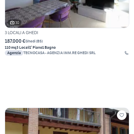
30
3 LOCALI A GHEDI
187.000 €
Ghedi
(
BS
)
110 mq
3 Locali
1° Piano
1 Bagno
Agenzia
TECNOCASA - AGENZIA IMM.RE GHEDI SRL