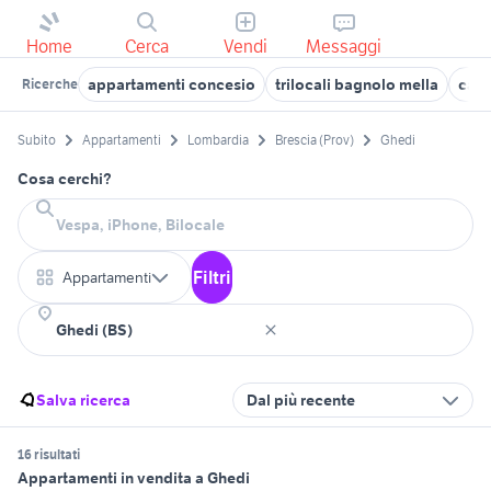
Home
Cerca
Vendi
Messaggi
appartamenti concesio
trilocali bagnolo mella
case
Ricerche
Subito
Appartamenti
Lombardia
Brescia (Prov)
Ghedi
Cosa cerchi?
Filtri
Appartamenti
Salva ricerca
Dal più recente
16 risultati
Appartamenti in vendita a Ghedi