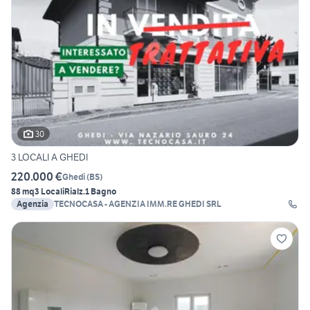
30
3 LOCALI A GHEDI
220.000 €
Ghedi
(
BS
)
88 mq
3 Locali
Rialz.
1 Bagno
Agenzia
TECNOCASA - AGENZIA IMM.RE GHEDI SRL