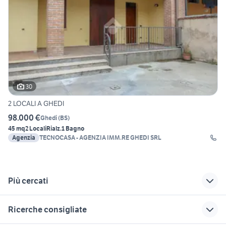
30
2 LOCALI A GHEDI
98.000 €
Ghedi
(
BS
)
45 mq
2 Locali
Rialz.
1 Bagno
Agenzia
TECNOCASA - AGENZIA IMM.RE GHEDI SRL
Più cercati
Correlati
Richerche simili
Suggerimenti
Ricerche consigliate
case in vendita
appartamenti
monolocale in