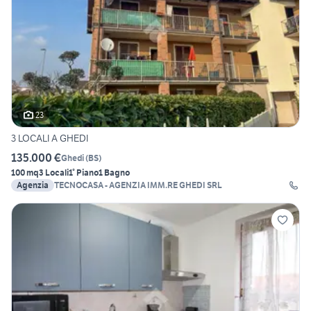
23
3 LOCALI A GHEDI
135.000 €
Ghedi
(
BS
)
100 mq
3 Locali
1° Piano
1 Bagno
Agenzia
TECNOCASA - AGENZIA IMM.RE GHEDI SRL