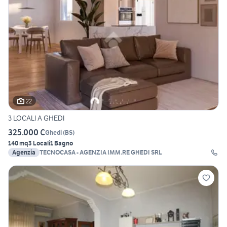
22
3 LOCALI A GHEDI
325.000 €
Ghedi
(
BS
)
140 mq
3 Locali
1 Bagno
Agenzia
TECNOCASA - AGENZIA IMM.RE GHEDI SRL