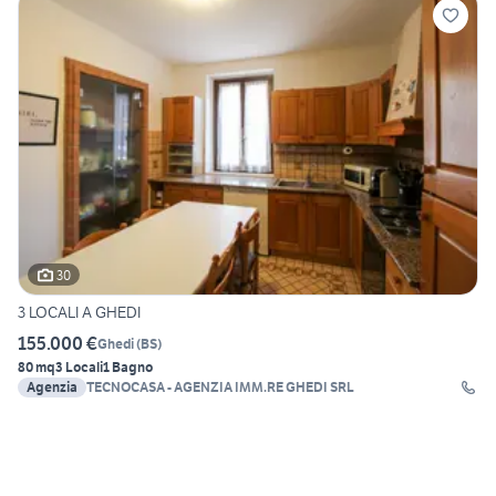
30
3 LOCALI A GHEDI
155.000 €
Ghedi
(
BS
)
80 mq
3 Locali
1 Bagno
Agenzia
TECNOCASA - AGENZIA IMM.RE GHEDI SRL