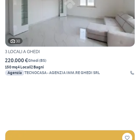
30
3 LOCALI A GHEDI
220.000 €
Ghedi
(
BS
)
150 mq
4 Locali
2 Bagni
Agenzia
TECNOCASA - AGENZIA IMM.RE GHEDI SRL