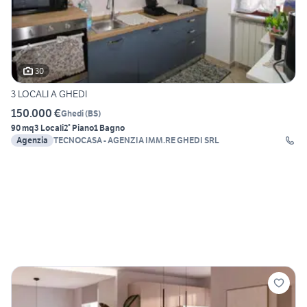
30
3 LOCALI A GHEDI
150.000 €
Ghedi
(
BS
)
90 mq
3 Locali
2° Piano
1 Bagno
Agenzia
TECNOCASA - AGENZIA IMM.RE GHEDI SRL