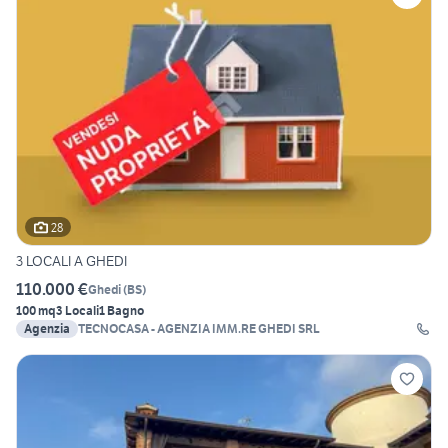
28
3 LOCALI A GHEDI
110.000 €
Ghedi
(
BS
)
100 mq
3 Locali
1 Bagno
Agenzia
TECNOCASA - AGENZIA IMM.RE GHEDI SRL