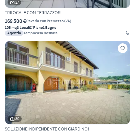
27
TRILOCALE CON TERRAZZO!!!
169.500 €
Cavaria con Premezzo
(
VA
)
105 mq
3 Locali
1° Piano
1 Bagno
Agenzia
Tempocasa Besnate
30
SOLUZIONE INDIPENDENTE CON GIARDINO!