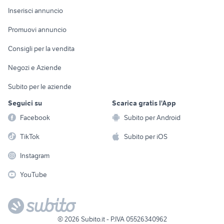
Console e
Accessori per
Casalinghi
Inserisci annuncio
Videogiochi
animali
Elettrodomestici
Promuovi annuncio
Audio/Video
Musica e Film
Giardino e Fai da te
Consigli per la vendita
Fotografia
Libri e Riviste
Abbigliamento e
Negozi e Aziende
Telefonia
Strumenti Musicali
Accessori
Subito per le aziende
Sports
Tutto per i bambini
Seguici su
Scarica gratis l'App
Biciclette
Facebook
Subito per Android
Collezionismo
TikTok
Subito per iOS
Instagram
YouTube
©
2026
Subito.it - P.IVA 05526340962