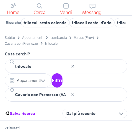
Home
Cerca
Vendi
Messaggi
trilocali sesto calende
trilocali castel d'ario
trilocal
Ricerche
Subito
Appartamenti
Lombardia
Varese (Prov)
Cavaria con Premezzo
trilocale
Cosa cerchi?
Filtri
Appartamenti
Salva ricerca
Dal più recente
2 risultati