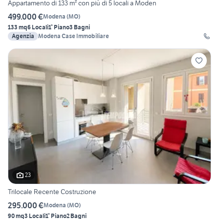
Appartamento di 133 m² con più di 5 locali a Moden
499.000 €
Modena
(
MO
)
133 mq
6 Locali
1° Piano
3 Bagni
Agenzia
Modena Case Immobiliare
23
Trilocale Recente Costruzione
295.000 €
Modena
(
MO
)
90 mq
3 Locali
1° Piano
2 Bagni