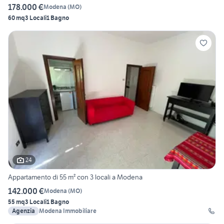
178.000 €
Modena
(
MO
)
60 mq
3 Locali
1 Bagno
24
Appartamento di 55 m² con 3 locali a Modena
142.000 €
Modena
(
MO
)
55 mq
3 Locali
1 Bagno
Agenzia
Modena Immobiliare