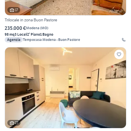
17
Trilocale in zona Buon Pastore
235.000 €
Modena
(
MO
)
98 mq
3 Locali
2° Piano
1 Bagno
Agenzia
Tempocasa Modena - Buon Pastore
27