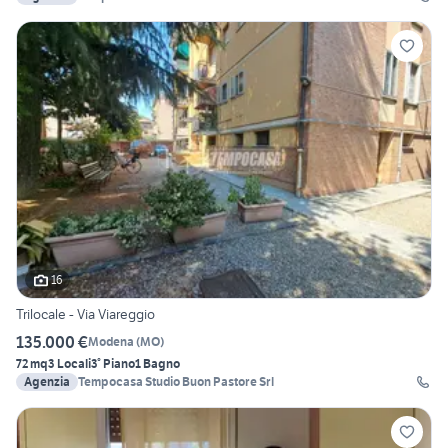
16
Trilocale - Via Viareggio
135.000 €
Modena
(
MO
)
72 mq
3 Locali
3° Piano
1 Bagno
Agenzia
Tempocasa Studio Buon Pastore Srl