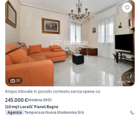
30
Ampio trilocale in piccolo contesto senza spese co
245.000 €
Modena
(
MO
)
110 mq
3 Locali
1° Piano
1 Bagno
Agenzia
Tempocasa Nuova Madonnina Srls