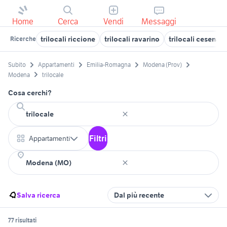
Home
Cerca
Vendi
Messaggi
trilocali riccione
trilocali ravarino
trilocali cesenati
Ricerche
Subito
Appartamenti
Emilia-Romagna
Modena (Prov)
Modena
trilocale
Cosa cerchi?
Filtri
Appartamenti
Salva ricerca
Dal più recente
77 risultati