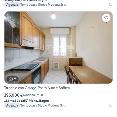
Agenzia
Tempocasa Nuova Modena Srls
25
Trilocale con Garage, Posto Auto e Soffitta
195.000 €
Modena
(
MO
)
113 mq
3 Locali
2° Piano
1 Bagno
Agenzia
Tempocasa Studio Modena S.r.l.