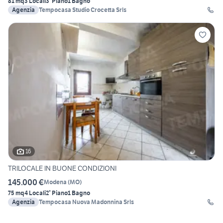
81 mq
3 Locali
3° Piano
1 Bagno
Agenzia
Tempocasa Studio Crocetta Srls
16
TRILOCALE IN BUONE CONDIZIONI
145.000 €
Modena
(
MO
)
75 mq
4 Locali
2° Piano
1 Bagno
Agenzia
Tempocasa Nuova Madonnina Srls