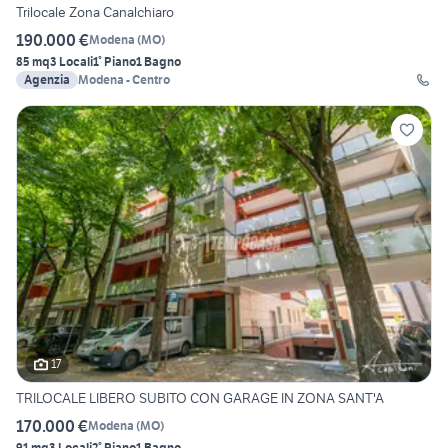
Trilocale Zona Canalchiaro
190.000 €
Modena
(
MO
)
85 mq
3 Locali
1° Piano
1 Bagno
Agenzia
Modena - Centro
17
TRILOCALE LIBERO SUBITO CON GARAGE IN ZONA SANT'A
170.000 €
Modena
(
MO
)
91 mq
3 Locali
2° Piano
1 Bagno