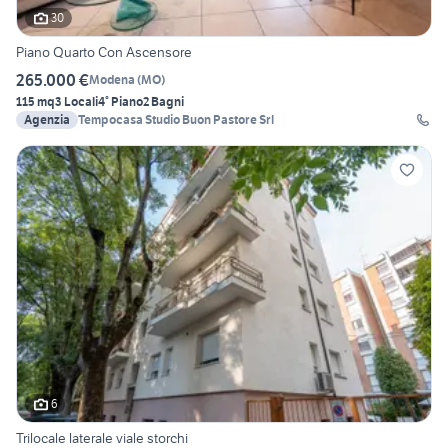
30
Piano Quarto Con Ascensore
265.000 €
Modena
(
MO
)
115 mq
3 Locali
4° Piano
2 Bagni
Agenzia
Tempocasa Studio Buon Pastore Srl
6
Trilocale laterale viale storchi