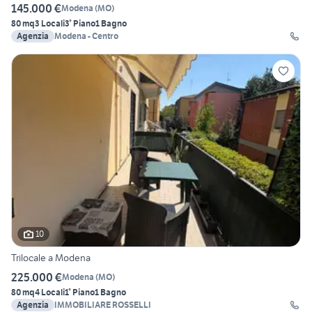
145.000 €
Modena
(
MO
)
80 mq
3 Locali
3° Piano
1 Bagno
Agenzia
Modena - Centro
10
Trilocale a Modena
225.000 €
Modena
(
MO
)
80 mq
4 Locali
1° Piano
1 Bagno
Agenzia
IMMOBILIARE ROSSELLI