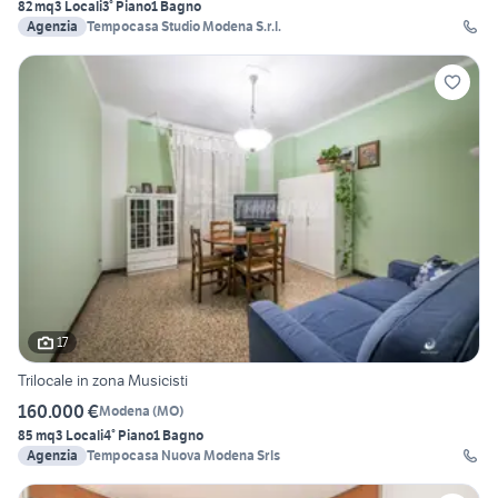
82 mq
3 Locali
3° Piano
1 Bagno
Agenzia
Tempocasa Studio Modena S.r.l.
17
Trilocale in zona Musicisti
160.000 €
Modena
(
MO
)
85 mq
3 Locali
4° Piano
1 Bagno
Agenzia
Tempocasa Nuova Modena Srls