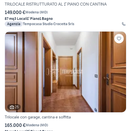
TRILOCALE RISTRUTTURATO AL 1° PIANO CON CANTINA
149.000 €
Modena
(
MO
)
87 mq
3 Locali
1° Piano
1 Bagno
Agenzia
Tempocasa Studio Crocetta Srls
25
Trilocale con garage, cantina e soffitta
165.000 €
Modena
(
MO
)