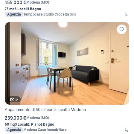
155.000 €
Modena
(
MO
)
75 mq
3 Locali
1 Bagno
Agenzia
Tempocasa Studio Crocetta Srls
17
Appartamento di 60 m² con 3 locali a Modena
239.000 €
Modena
(
MO
)
60 mq
3 Locali
1° Piano
1 Bagno
Agenzia
Modena Case Immobiliare