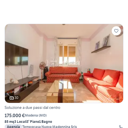
30
Soluzione a due passi dal centro
175.000 €
Modena
(
MO
)
85 mq
3 Locali
3° Piano
1 Bagno
Agenzia
Tempocasa Nuova Madonnina Srls