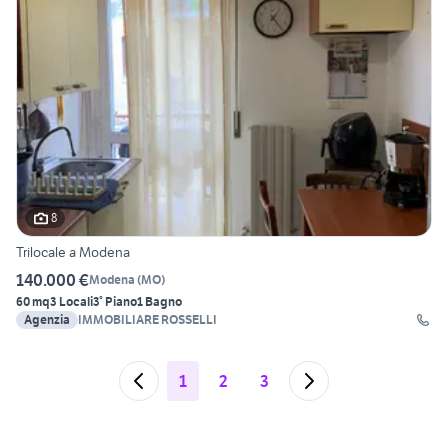
8
Trilocale a Modena
140.000 €
Modena
(
MO
)
60 mq
3 Locali
3° Piano
1 Bagno
Agenzia
IMMOBILIARE ROSSELLI
1
2
3