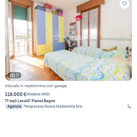
27
trilocale in madonnina con garage
118.000 €
Modena
(
MO
)
77 mq
3 Locali
3° Piano
1 Bagno
Agenzia
Tempocasa Nuova Madonnina Srls