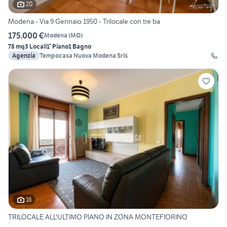
20
Modena - Via 9 Gennaio 1950 - Trilocale con tre ba
175.000 €
Modena
(
MO
)
78 mq
3 Locali
1° Piano
1 Bagno
Agenzia
Tempocasa Nuova Modena Srls
16
TRILOCALE ALL'ULTIMO PIANO IN ZONA MONTEFIORINO