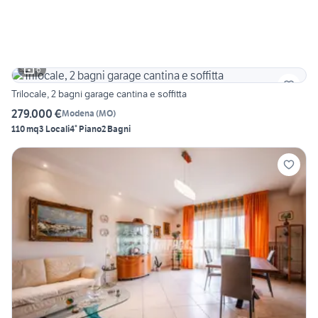
6
Trilocale, 2 bagni garage cantina e soffitta
279.000 €
Modena
(
MO
)
110 mq
3 Locali
4° Piano
2 Bagni