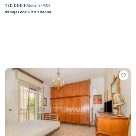
170.000 €
Modena
(
MO
)
89 mq
3 Locali
Rialz.
1 Bagno