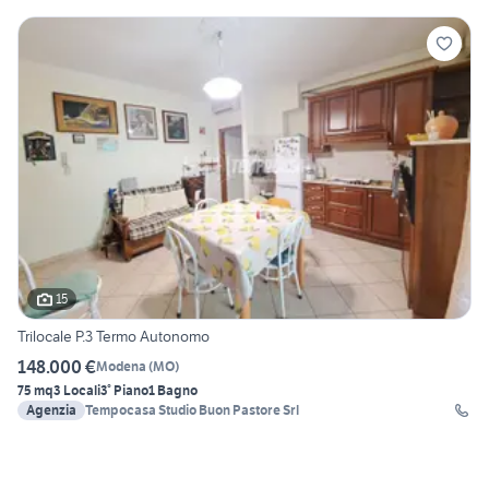
15
Trilocale P.3 Termo Autonomo
148.000 €
Modena
(
MO
)
75 mq
3 Locali
3° Piano
1 Bagno
Agenzia
Tempocasa Studio Buon Pastore Srl