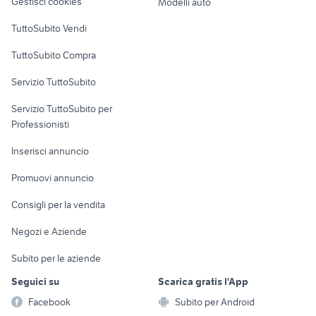
Gestisci cookies
Modelli auto
affitto appartamenti bilocale
Case vacanza
piscina agrigento e provincia
TuttoSubito Vendi
Caserta provincia
Uffici e Locali
cedesi attivitÃƒÂ pozzuoli
case in vendita lucca e provincia
TuttoSubito Compra
commerciali
Servizio TuttoSubito
elettronica
per la casa e la
sports e hobby
Servizio TuttoSubito per
persona
Informatica
Animali
Professionisti
Arredamento e
Console e
Accessori per
Casalinghi
Inserisci annuncio
Videogiochi
animali
Elettrodomestici
Promuovi annuncio
Audio/Video
Musica e Film
Giardino e Fai da te
Consigli per la vendita
Fotografia
Libri e Riviste
Abbigliamento e
Negozi e Aziende
Telefonia
Strumenti Musicali
Accessori
Subito per le aziende
Sports
Tutto per i bambini
Seguici su
Scarica gratis l'App
Biciclette
Facebook
Subito per Android