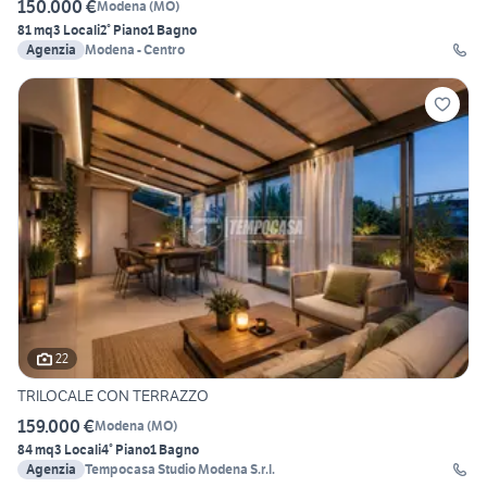
150.000 €
Modena
(
MO
)
81 mq
3 Locali
2° Piano
1 Bagno
Agenzia
Modena - Centro
22
TRILOCALE CON TERRAZZO
159.000 €
Modena
(
MO
)
84 mq
3 Locali
4° Piano
1 Bagno
Agenzia
Tempocasa Studio Modena S.r.l.