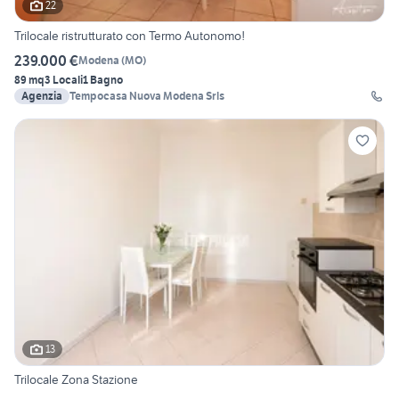
22
Trilocale ristrutturato con Termo Autonomo!
239.000 €
Modena
(
MO
)
89 mq
3 Locali
1 Bagno
Agenzia
Tempocasa Nuova Modena Srls
13
Trilocale Zona Stazione