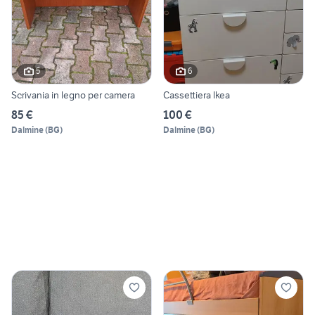
5
6
Scrivania in legno per camera
Cassettiera Ikea
85 €
100 €
Dalmine
(
BG
)
Dalmine
(
BG
)