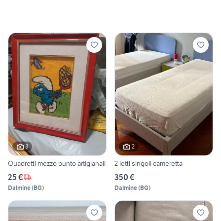
3
2
Quadretti mezzo punto artigianali
2 letti singoli cameretta
25 €
350 €
Dalmine
(
BG
)
Dalmine
(
BG
)