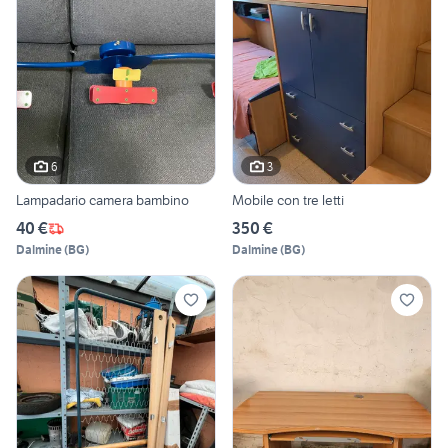
6
3
Lampadario camera bambino
Mobile con tre letti
40 €
350 €
Dalmine
(
BG
)
Dalmine
(
BG
)