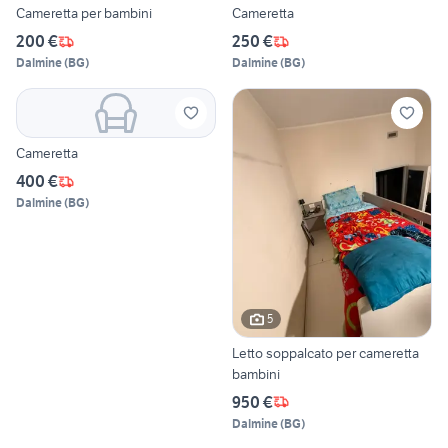
Cameretta per bambini
Cameretta
200 €
250 €
Dalmine
(
BG
)
Dalmine
(
BG
)
Cameretta
400 €
Dalmine
(
BG
)
5
Letto soppalcato per cameretta
bambini
950 €
Dalmine
(
BG
)