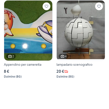
2
4
Appendino per cameretta
lampadario scenografico
8 €
20 €
Dalmine
(
BG
)
Dalmine
(
BG
)