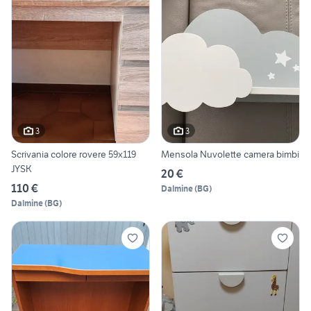
3
3
Scrivania colore rovere 59x119
Mensola Nuvolette camera bimbi
JYSK
20 €
110 €
Dalmine
(
BG
)
Dalmine
(
BG
)