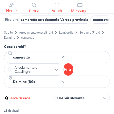
Home
Cerca
Vendi
Messaggi
camerette arredamento Varese provincia
camerette a
Ricerche
Subito
Arredamento e casalinghi
Lombardia
Bergamo (Prov)
Dalmine
camerette
Cosa cerchi?
Arredamento e
Filtri
Casalinghi
Salva ricerca
Dal più rilevante
16 risultati