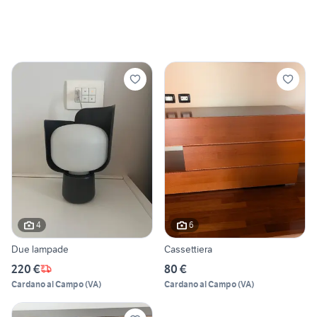
4
6
Due lampade
Cassettiera
220 €
80 €
Cardano al Campo
(
VA
)
Cardano al Campo
(
VA
)