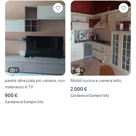
5
6
parete attrezzata più camera, non
Mobili cucina e camera letto
materasso e TV
2.000 €
900 €
Cardano al Campo
(
VA
)
Cardano al Campo
(
VA
)