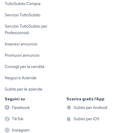
TuttoSubito Compra
commerciali
Servizio TuttoSubito
elettronica
per la casa e la
sports e hobby
Servizio TuttoSubito per
persona
Informatica
Animali
Professionisti
Arredamento e
Console e
Accessori per
Casalinghi
Inserisci annuncio
Videogiochi
animali
Elettrodomestici
Promuovi annuncio
Audio/Video
Musica e Film
Giardino e Fai da te
Consigli per la vendita
Fotografia
Libri e Riviste
Abbigliamento e
Negozi e Aziende
Telefonia
Strumenti Musicali
Accessori
Subito per le aziende
Sports
Tutto per i bambini
Seguici su
Scarica gratis l'App
Biciclette
Facebook
Subito per Android
Collezionismo
TikTok
Subito per iOS
Instagram