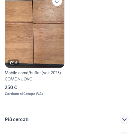
6
Mobile comò/buffet (sett 2023) -
COME NUOVO
250 €
Cardano al Campo
(
VA
)
Più cercati
Correlati
Richerche simili
Suggerimenti