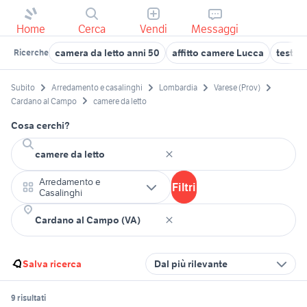
Home
Cerca
Vendi
Messaggi
camera da letto anni 50
affitto camere Lucca
testier
Ricerche
Subito
Arredamento e casalinghi
Lombardia
Varese (Prov)
Cardano al Campo
camere da letto
Cosa cerchi?
Arredamento e
Filtri
Casalinghi
Salva ricerca
Dal più rilevante
9 risultati