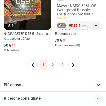
5
2
💎 DRAGSTER DSB 5 - Sistema di
Elettronica esc
Altoparlanti a 2 Vie
70 €
50 €
Roncoferraro
(
MN
)
Milano
(
MI
)
1
2
3
Più cercati
Correlati
Richerche simili
Suggerimenti
Ricerche consigliate
tv audio video Roma
antenne tv
night vision audio