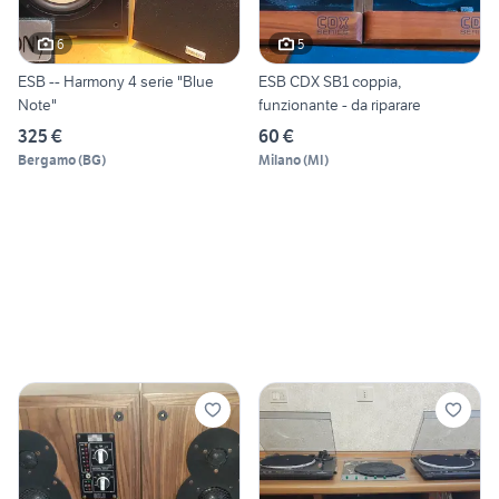
6
5
ESB -- Harmony 4 serie "Blue
ESB CDX SB1 coppia,
Note"
funzionante - da riparare
325 €
60 €
Bergamo
(
BG
)
Milano
(
MI
)