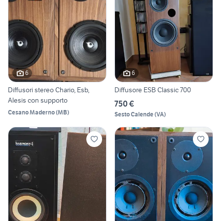
6
6
Diffusori stereo Chario, Esb,
Diffusore ESB Classic 700
Alesis con supporto
750 €
Cesano Maderno
(
MB
)
Sesto Calende
(
VA
)