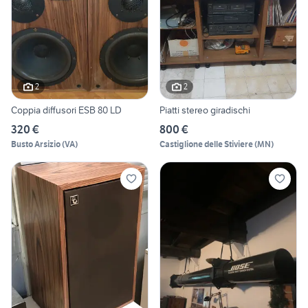
2
2
Coppia diffusori ESB 80 LD
Piatti stereo giradischi
320 €
800 €
Busto Arsizio
(
VA
)
Castiglione delle Stiviere
(
MN
)