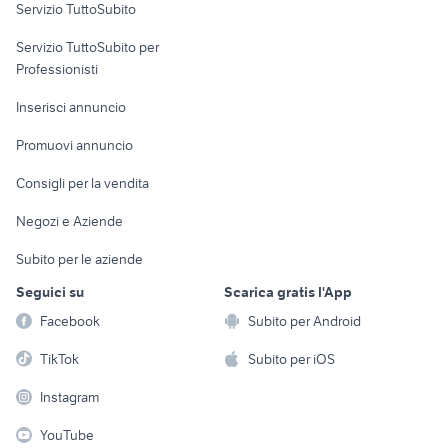
Servizio TuttoSubito
elettronica
per la casa e la
sports e hobby
Servizio TuttoSubito per
persona
Informatica
Animali
Professionisti
Arredamento e
Console e
Accessori per
Casalinghi
Inserisci annuncio
Videogiochi
animali
Elettrodomestici
Promuovi annuncio
Audio/Video
Musica e Film
Giardino e Fai da te
Consigli per la vendita
Fotografia
Libri e Riviste
Abbigliamento e
Negozi e Aziende
Telefonia
Strumenti Musicali
Accessori
Subito per le aziende
Sports
Tutto per i bambini
Seguici su
Scarica gratis l'App
Biciclette
Facebook
Subito per Android
Collezionismo
TikTok
Subito per iOS
Instagram
YouTube