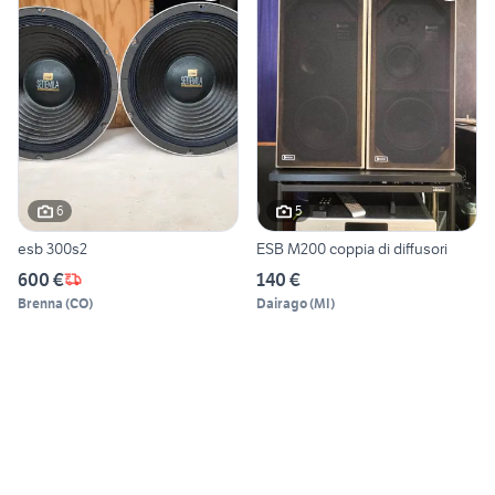
6
5
esb 300s2
ESB M200 coppia di diffusori
600 €
140 €
Brenna
(
CO
)
Dairago
(
MI
)