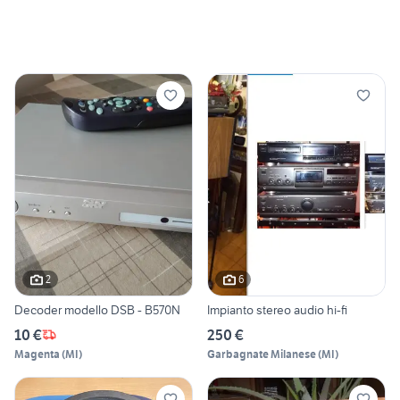
2
6
Decoder modello DSB - B570N
Impianto stereo audio hi-fi
10 €
250 €
Magenta
(
MI
)
Garbagnate Milanese
(
MI
)