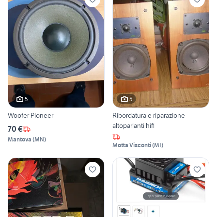
5
5
Woofer Pioneer
Ribordatura e riparazione
altoparlanti hifi
70 €
Mantova
(
MN
)
Motta Visconti
(
MI
)