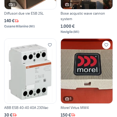
5
3
Diffusori due vie ESB 25L
Bose acqustic wave cannon
system
140 €
1.000 €
Cusano Milanino
(
MI
)
Noviglio
(
MI
)
5
ABB ESB 40-40 40A 230Vac
Morel Virtus MW4
30 €
150 €