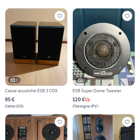
3
2
Casse acustiche ESB 3 CDX
ESB Super Dome Tweeter
95 €
120 €
Como
(
CO
)
Cilavegna
(
PV
)