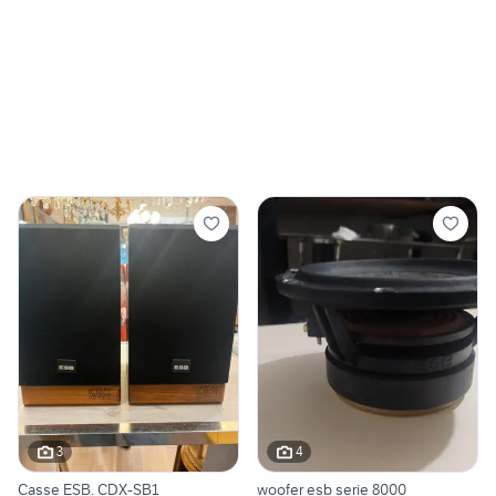
3
4
Casse ESB. CDX-SB1
woofer esb serie 8000