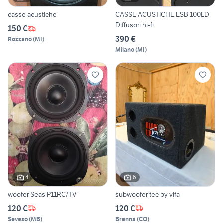
casse acustiche
CASSE ACUSTICHE ESB 100LD
Diffusori hi-fi
150 €
390 €
Rozzano
(
MI
)
Milano
(
MI
)
4
6
woofer Seas P11RC/TV
subwoofer tec by vifa
120 €
120 €
Seveso
(
MB
)
Brenna
(
CO
)