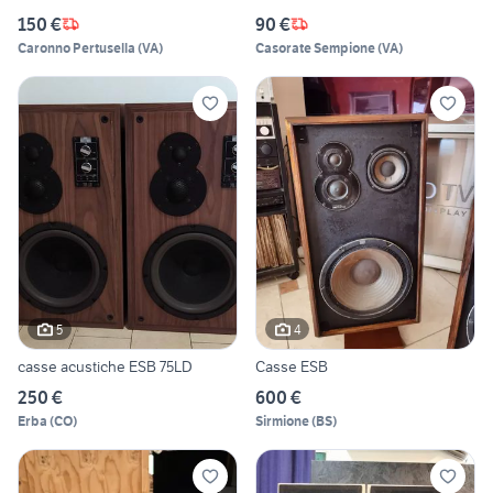
150 €
90 €
Caronno Pertusella
(
VA
)
Casorate Sempione
(
VA
)
5
4
casse acustiche ESB 75LD
Casse ESB
250 €
600 €
Erba
(
CO
)
Sirmione
(
BS
)