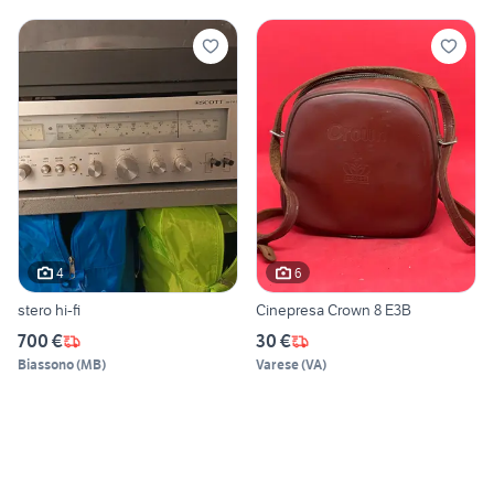
4
6
stero hi-fi
Cinepresa Crown 8 E3B
700 €
30 €
Biassono
(
MB
)
Varese
(
VA
)