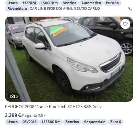
Usato
11/2024
15000 Km
Benzina
Automatico
Euro 6e
Rivenditore
CAR LINE STORE DI ANNUNZIATO CARLO
6
PEUGEOT 2008 1° serie PureTech 82 ETG5 S&S Activ
3.399 €
Magenta
(
MI
)
Usato
05/2016
133500 Km
Benzina
Sequenziale
Euro 6