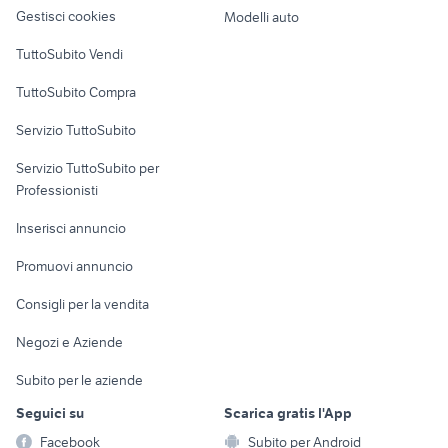
altro
Gestisci cookies
Modelli auto
Case vacanza
TuttoSubito Vendi
Uffici e Locali
TuttoSubito Compra
commerciali
Servizio TuttoSubito
elettronica
per la casa e la
sports e hobby
Servizio TuttoSubito per
persona
Informatica
Animali
Professionisti
Arredamento e
Console e
Accessori per
Casalinghi
Inserisci annuncio
Videogiochi
animali
Elettrodomestici
Promuovi annuncio
Audio/Video
Musica e Film
Giardino e Fai da te
Consigli per la vendita
Fotografia
Libri e Riviste
Abbigliamento e
Negozi e Aziende
Telefonia
Strumenti Musicali
Accessori
Subito per le aziende
Sports
Tutto per i bambini
Seguici su
Scarica gratis l'App
Biciclette
Facebook
Subito per Android