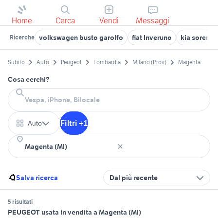
Home
Cerca
Vendi
Messaggi
volkswagen busto garolfo
fiat Inveruno
kia sorento
Ricerche
Subito
Auto
Peugeot
Lombardia
Milano (Prov)
Magenta
Cosa cerchi?
Filtri +1
Auto
Salva ricerca
Dal più recente
5 risultati
PEUGEOT usata in vendita a Magenta (MI)