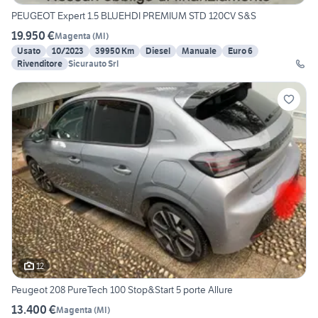
PEUGEOT Expert 1.5 BLUEHDI PREMIUM STD 120CV S&S
19.950 €
Magenta
(
MI
)
Usato
10/2023
39950 Km
Diesel
Manuale
Euro 6
Rivenditore
Sicurauto Srl
12
Peugeot 208 PureTech 100 Stop&Start 5 porte Allure
13.400 €
Magenta
(
MI
)