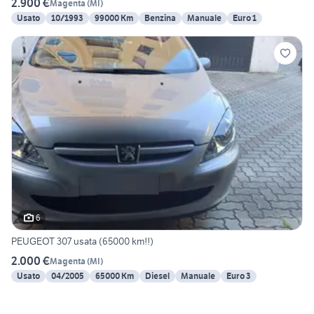
2.900 €
Magenta
(
MI
)
Usato
10/1993
99000 Km
Benzina
Manuale
Euro 1
6
PEUGEOT 307 usata (65000 km!!)
2.000 €
Magenta
(
MI
)
Usato
04/2005
65000 Km
Diesel
Manuale
Euro 3