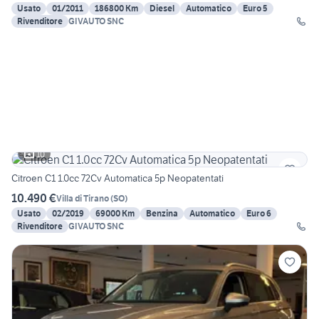
Usato
01/2011
186800 Km
Diesel
Automatico
Euro 5
Rivenditore
GIVAUTO SNC
10
Citroen C1 1.0cc 72Cv Automatica 5p Neopatentati
10.490 €
Villa di Tirano
(
SO
)
Usato
02/2019
69000 Km
Benzina
Automatico
Euro 6
Rivenditore
GIVAUTO SNC