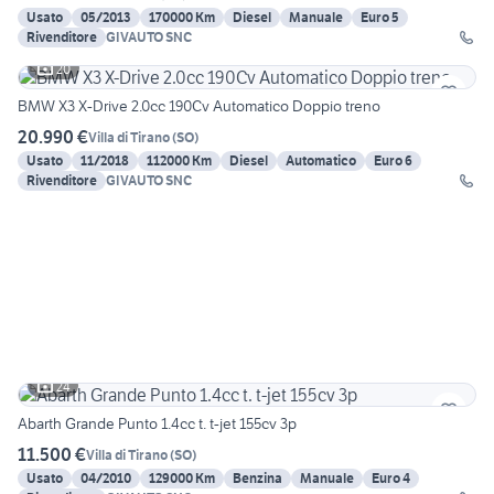
Usato
05/2013
170000 Km
Diesel
Manuale
Euro 5
Rivenditore
GIVAUTO SNC
20
BMW X3 X-Drive 2.0cc 190Cv Automatico Doppio treno
20.990 €
Villa di Tirano
(
SO
)
Usato
11/2018
112000 Km
Diesel
Automatico
Euro 6
Rivenditore
GIVAUTO SNC
24
Abarth Grande Punto 1.4cc t. t-jet 155cv 3p
11.500 €
Villa di Tirano
(
SO
)
Usato
04/2010
129000 Km
Benzina
Manuale
Euro 4