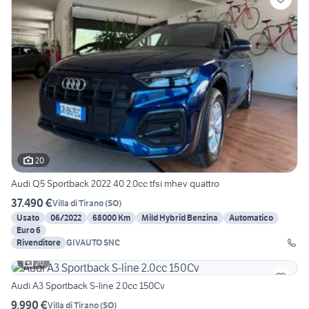
20
Audi Q5 Sportback 2022 40 2.0cc tfsi mhev quattro
37.490 €
Villa di Tirano
(
SO
)
Usato
06/2022
68000 Km
Mild Hybrid Benzina
Automatico
Euro 6
Rivenditore
GIVAUTO SNC
20
Audi A3 Sportback S-line 2.0cc 150Cv
9.990 €
Villa di Tirano
(
SO
)