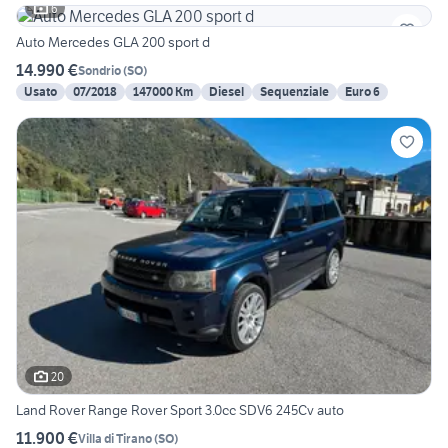
6
Auto Mercedes GLA 200 sport d
14.990 €
Sondrio
(
SO
)
Usato
07/2018
147000 Km
Diesel
Sequenziale
Euro 6
20
Land Rover Range Rover Sport 3.0cc SDV6 245Cv auto
11.900 €
Villa di Tirano
(
SO
)