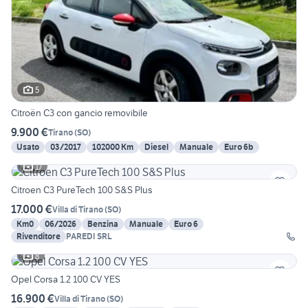
5
Citroën C3 con gancio removibile
9.900 €
Tirano
(
SO
)
Usato
03/2017
102000 Km
Diesel
Manuale
Euro 6b
17
Citroen C3 PureTech 100 S&S Plus
17.000 €
Villa di Tirano
(
SO
)
Km0
06/2026
Benzina
Manuale
Euro 6
Rivenditore
PAREDI SRL
8
Opel Corsa 1.2 100 CV YES
16.900 €
Villa di Tirano
(
SO
)