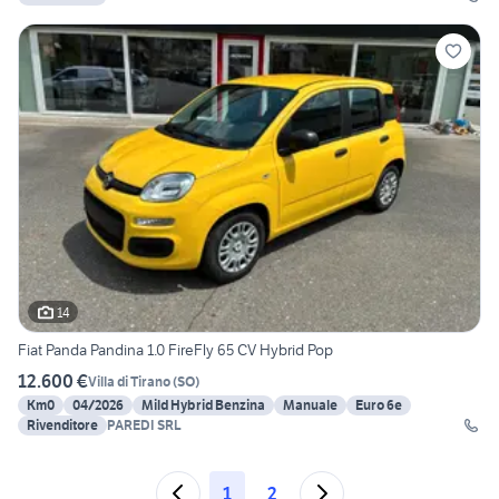
14
Fiat Panda Pandina 1.0 FireFly 65 CV Hybrid Pop
12.600 €
Villa di Tirano
(
SO
)
Km0
04/2026
Mild Hybrid Benzina
Manuale
Euro 6e
Rivenditore
PAREDI SRL
1
2