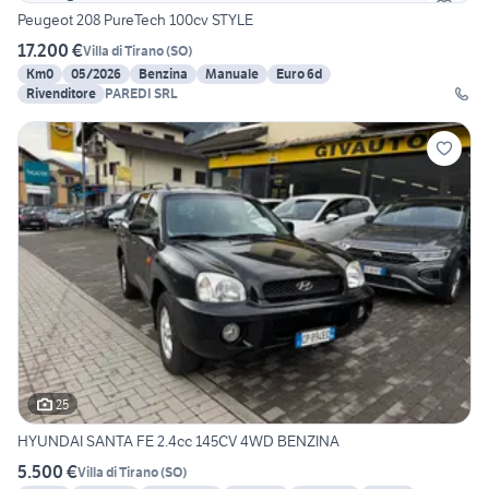
Peugeot 208 PureTech 100cv STYLE
17.200 €
Villa di Tirano
(
SO
)
Km0
05/2026
Benzina
Manuale
Euro 6d
Rivenditore
PAREDI SRL
25
HYUNDAI SANTA FE 2.4cc 145CV 4WD BENZINA
5.500 €
Villa di Tirano
(
SO
)