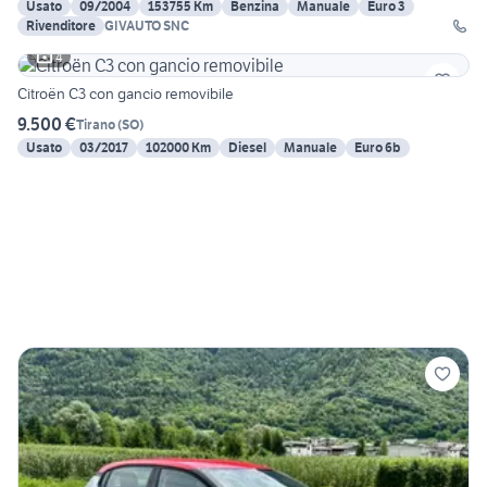
Usato
09/2004
153755 Km
Benzina
Manuale
Euro 3
Rivenditore
GIVAUTO SNC
4
Citroën C3 con gancio removibile
9.500 €
Tirano
(
SO
)
Usato
03/2017
102000 Km
Diesel
Manuale
Euro 6b