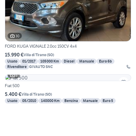
30
FORD KUGA VIGNALE 2.0cc 150CV 4x4
15.990 €
Villa di Tirano
(
SO
)
Usato
01/2017
105000 Km
Diesel
Manuale
Euro 6b
Rivenditore
GIVAUTO SNC
6
Fiat 500
5.400 €
Villa di Tirano
(
SO
)
Usato
05/2010
140000 Km
Benzina
Manuale
Euro 5