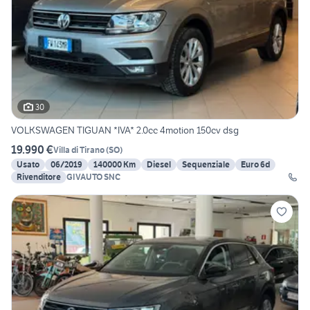
30
VOLKSWAGEN TIGUAN *IVA* 2.0cc 4motion 150cv dsg
19.990 €
Villa di Tirano
(
SO
)
Usato
06/2019
140000 Km
Diesel
Sequenziale
Euro 6d
Rivenditore
GIVAUTO SNC