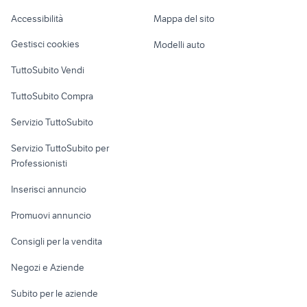
Caravan e Camper
Accessibilità
Mappa del sito
Loft, mansarde e
Veicoli commerciali
altro
Gestisci cookies
Modelli auto
Case vacanza
TuttoSubito Vendi
Uffici e Locali
TuttoSubito Compra
commerciali
Servizio TuttoSubito
elettronica
per la casa e la
sports e hobby
Servizio TuttoSubito per
persona
Informatica
Animali
Professionisti
Arredamento e
Console e
Accessori per
Casalinghi
Inserisci annuncio
Videogiochi
animali
Elettrodomestici
Promuovi annuncio
Audio/Video
Musica e Film
Giardino e Fai da te
Consigli per la vendita
Fotografia
Libri e Riviste
Abbigliamento e
Negozi e Aziende
Telefonia
Strumenti Musicali
Accessori
Subito per le aziende
Sports
Tutto per i bambini