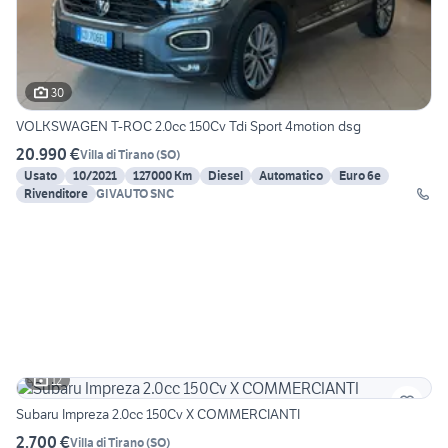
30
VOLKSWAGEN T-ROC 2.0cc 150Cv Tdi Sport 4motion dsg
20.990 €
Villa di Tirano
(
SO
)
Usato
10/2021
127000 Km
Diesel
Automatico
Euro 6e
Rivenditore
GIVAUTO SNC
12
Subaru Impreza 2.0cc 150Cv X COMMERCIANTI
2.700 €
Villa di Tirano
(
SO
)