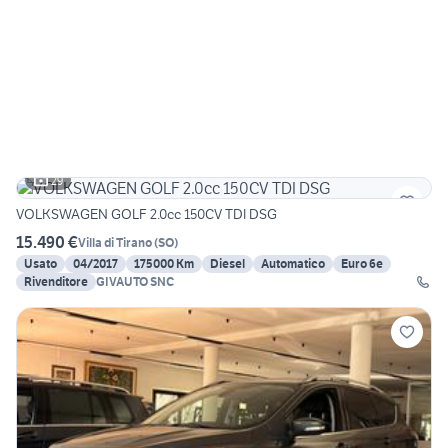
29
VOLKSWAGEN GOLF 2.0cc 150CV TDI DSG
15.490 €
Villa di Tirano
(
SO
)
Usato
04/2017
175000 Km
Diesel
Automatico
Euro 6e
Rivenditore
GIVAUTO SNC