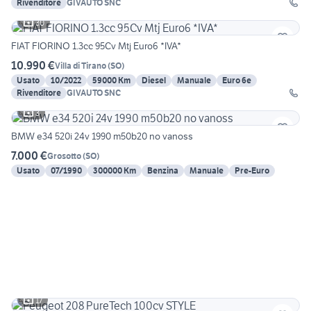
Rivenditore
GIVAUTO SNC
30
FIAT FIORINO 1.3cc 95Cv Mtj Euro6 *IVA*
10.990 €
Villa di Tirano
(
SO
)
Usato
10/2022
59000 Km
Diesel
Manuale
Euro 6e
Rivenditore
GIVAUTO SNC
3
BMW e34 520i 24v 1990 m50b20 no vanoss
7.000 €
Grosotto
(
SO
)
Usato
07/1990
300000 Km
Benzina
Manuale
Pre-Euro
17