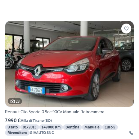
28
Renault Clio 5porte 0.9cc 90Cv Manuale Retrocamera
7.990 €
Villa di Tirano
(
SO
)
Usato
01/2015
149000 Km
Benzina
Manuale
Euro 5
Rivenditore
GIVAUTO SNC