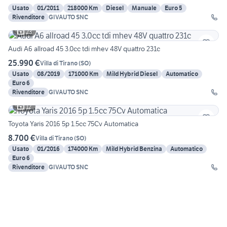
Usato
01/2011
218000 Km
Diesel
Manuale
Euro 5
Rivenditore
GIVAUTO SNC
23
Audi A6 allroad 45 3.0cc tdi mhev 48V quattro 231c
25.990 €
Villa di Tirano
(
SO
)
Usato
08/2019
171000 Km
Mild Hybrid Diesel
Automatico
Euro 6
Rivenditore
GIVAUTO SNC
12
Toyota Yaris 2016 5p 1.5cc 75Cv Automatica
8.700 €
Villa di Tirano
(
SO
)
Usato
01/2016
174000 Km
Mild Hybrid Benzina
Automatico
Euro 6
Rivenditore
GIVAUTO SNC