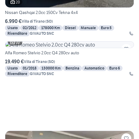
20
Nissan Qashqai 2.0cc 150Cv Tekna 4x4
6.990 €
Villa di Tirano
(
SO
)
Usato
02/2012
178000 Km
Diesel
Manuale
Euro 5
Rivenditore
GIVAUTO SNC
20
Alfa Romeo Stelvio 2.0cc Q4 280cv auto
19.490 €
Villa di Tirano
(
SO
)
Usato
01/2018
130000 Km
Benzina
Automatico
Euro 6
Rivenditore
GIVAUTO SNC