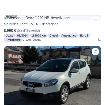
28
Mercedes-Benz C 220 NB. descrizione
8.990 €
Villa di Tirano
(
SO
)
Usato
01/2014
194000 Km
Diesel
Automatico
Euro 5
Rivenditore
GIVAUTO SNC