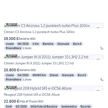
20
Citroen C3 Aircross 1.2 puretech turbo Plus 100cv
19.300 €
Sondrio
(
SO
)
Usato
06/2025
1 Km
Benzina
Manuale
Euro 6
Rivenditore
L'Auto
20
Citroen Jumper III (II 2011) Jumper 33 L3H2 2.2 hd
10.800 €
Sondrio
(
SO
)
Usato
04/2015
99490 Km
Diesel
Manuale
Euro 5
Rivenditore
L'Auto
19
Peugeot 208 Hybrid 145 e-DCS6 Allure
22.600 €
Villa di Tirano
(
SO
)
Km0
03/2026
Mild Hybrid Benzina
Automatico
Euro 6e