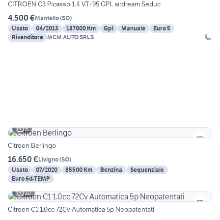
CITROEN C3 Picasso 1.4 VTi 95 GPL airdream Seduc
4.500 €
Mantello
(
SO
)
Usato
04/2013
187000 Km
Gpl
Manuale
Euro 5
Rivenditore
MCM AUTO SRLS
5
Citroen Berlingo
16.650 €
Livigno
(
SO
)
Usato
07/2020
85500 Km
Benzina
Sequenziale
Euro 6d-TEMP
10
Citroen C1 1.0cc 72Cv Automatica 5p Neopatentati