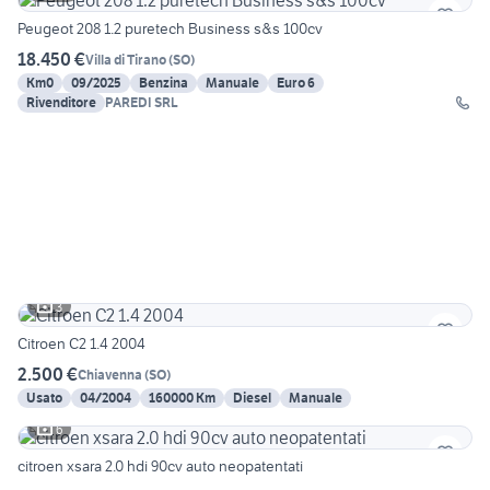
Peugeot 208 1.2 puretech Business s&s 100cv
18.450 €
Villa di Tirano
(
SO
)
Km0
09/2025
Benzina
Manuale
Euro 6
Rivenditore
PAREDI SRL
3
Citroen C2 1.4 2004
2.500 €
Chiavenna
(
SO
)
Usato
04/2004
160000 Km
Diesel
Manuale
6
citroen xsara 2.0 hdi 90cv auto neopatentati