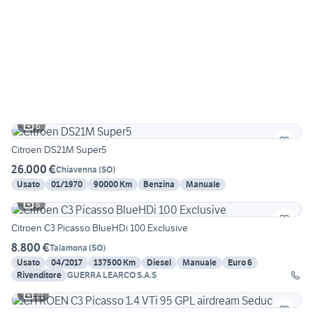
6
Citroen DS21M Super5
26.000 €
Chiavenna
(
SO
)
Usato
01/1970
90000 Km
Benzina
Manuale
8
Citroen C3 Picasso BlueHDi 100 Exclusive
8.800 €
Talamona
(
SO
)
Usato
04/2017
137500 Km
Diesel
Manuale
Euro 6
Rivenditore
GUERRA LEARCO S.A.S
21