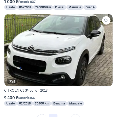
1.000 €
Forcola
(
SO
)
Usato
06/2001
270000 Km
Diesel
Manuale
Euro 4
5
CITROEN C3 3ª serie - 2018
9.400 €
Sondrio
(
SO
)
Usato
02/2018
70500 Km
Benzina
Manuale