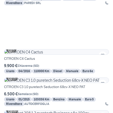
Rivenditore
PAREDI SRL
5
CITROEN C4 Cactus
9.900 €
Chiavenna
(
SO
)
Usato
04/2016
110000 Km
Diesel
Manuale
Euro 6e
15
CITROEN C3 1.0 puretech Seduction 68cv-X NEO PAT
6.500 €
Samolaco
(
SO
)
Usato
01/2015
103036 Km
Benzina
Manuale
Euro 5
Rivenditore
AUTOCERFOGLIA
20