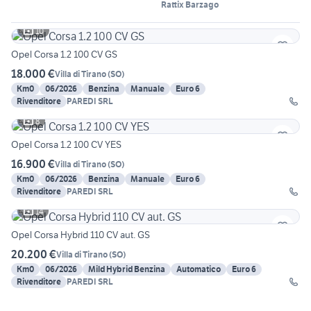
Rattix Barzago
10
Opel Corsa 1.2 100 CV GS
18.000 €
Villa di Tirano
(
SO
)
Km0
06/2026
Benzina
Manuale
Euro 6
Rivenditore
PAREDI SRL
8
Opel Corsa 1.2 100 CV YES
16.900 €
Villa di Tirano
(
SO
)
Km0
06/2026
Benzina
Manuale
Euro 6
Rivenditore
PAREDI SRL
14
Opel Corsa Hybrid 110 CV aut. GS
20.200 €
Villa di Tirano
(
SO
)
Km0
06/2026
Mild Hybrid Benzina
Automatico
Euro 6
Rivenditore
PAREDI SRL