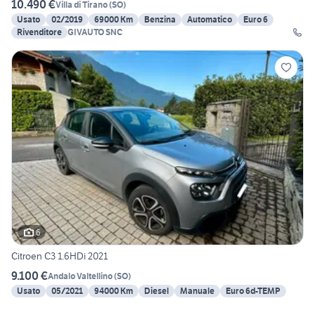
10.490 €
Villa di Tirano
(
SO
)
Usato
02/2019
69000 Km
Benzina
Automatico
Euro 6
Rivenditore
GIVAUTO SNC
6
Citroen C3 1.6HDi 2021
9.100 €
Andalo Valtellino
(
SO
)
Usato
05/2021
94000 Km
Diesel
Manuale
Euro 6d-TEMP