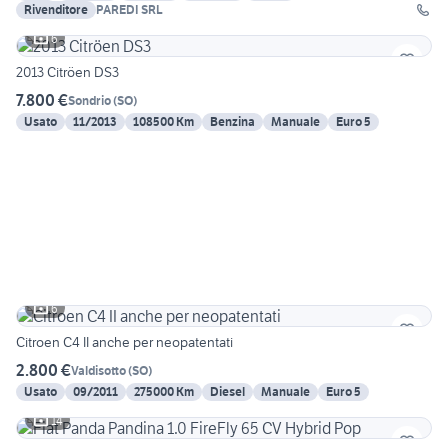
Rivenditore
PAREDI SRL
6
2013 Citröen DS3
7.800 €
Sondrio
(
SO
)
Usato
11/2013
108500 Km
Benzina
Manuale
Euro 5
6
Citroen C4 II anche per neopatentati
2.800 €
Valdisotto
(
SO
)
Usato
09/2011
275000 Km
Diesel
Manuale
Euro 5
14