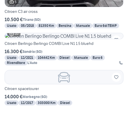
5
Citroen C3 air cross
10.500 €
Tirano
(
SO
)
Usato
05/2018
81350 Km
Benzina
Manuale
Euro 6d-TEMP
20
Citroen Berlingo Berlingo COMBI Live N1 1.5 bluehd
16.300 €
Sondrio
(
SO
)
Usato
12/2021
104442 Km
Diesel
Manuale
Euro 6
Rivenditore
L'Auto
Citroen spacetourer
14.000 €
Morbegno
(
SO
)
Usato
12/2017
303000 Km
Diesel