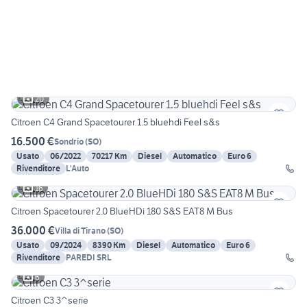
20
Citroen C4 Grand Spacetourer 1.5 bluehdi Feel s&s
16.500 €
Sondrio
(
SO
)
Usato
06/2022
70217 Km
Diesel
Automatico
Euro 6
Rivenditore
L'Auto
16
Citroen Spacetourer 2.0 BlueHDi 180 S&S EAT8 M Bus
36.000 €
Villa di Tirano
(
SO
)
Usato
09/2024
8390 Km
Diesel
Automatico
Euro 6
Rivenditore
PAREDI SRL
6
Citroen C3 3^serie