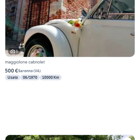
5
maggiolone cabriolet
500 €
Saronno
(
VA
)
Usato
06/1970
10000 Km