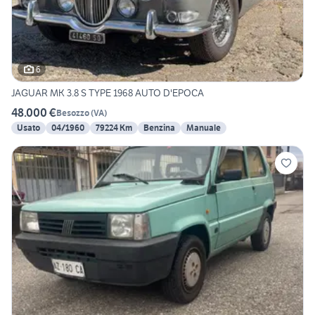
6
JAGUAR MK 3.8 S TYPE 1968 AUTO D'EPOCA
48.000 €
Besozzo
(
VA
)
Usato
04/1960
79224 Km
Benzina
Manuale