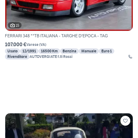
15
FERRARI 348 **TB ITALIANA - TARGHE D'EPOCA - TAG
107.000 €
Varese
(
VA
)
Usato
12/1991
16500 Km
Benzina
Manuale
Euro 1
Rivenditore
AUTOVERGIATE f.lli Rossi