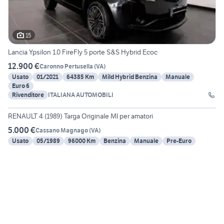
15
Lancia Ypsilon 1.0 FireFly 5 porte S&S Hybrid Ecoc
12.900 €
Caronno Pertusella
(
VA
)
Usato
01/2021
64385 Km
Mild Hybrid Benzina
Manuale
Euro 6
Rivenditore
ITALIANA AUTOMOBILI
6
RENAULT 4 (1989) Targa Originale MI per amatori
5.000 €
Cassano Magnago
(
VA
)
Usato
05/1989
96000 Km
Benzina
Manuale
Pre-Euro