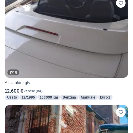
5
Alfa spider gtv
12.600 €
Varese
(
VA
)
Usato
12/1995
158000 Km
Benzina
Manuale
Euro 2