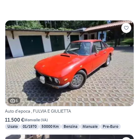
6
Auto d’epoca , FULVIA E GIULIETTA
11.500 €
Monvalle
(
VA
)
Usato
01/1970
50000 Km
Benzina
Manuale
Pre-Euro