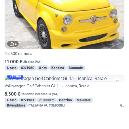
4
fiat 500 d'epoca
11.000 €
Uboldo
(
VA
)
Usato
02/1960
0 Km
Benzina
Manuale
Vetrina
Volkswagen Golf Cabriolet GL 1.1 – Iconica, Rara e
8.500 €
Caronno Pertusella
(
VA
)
Usato
02/1983
25000 Km
Benzina
Manuale
Rivenditore
ITALIANA AUTOMOBILI