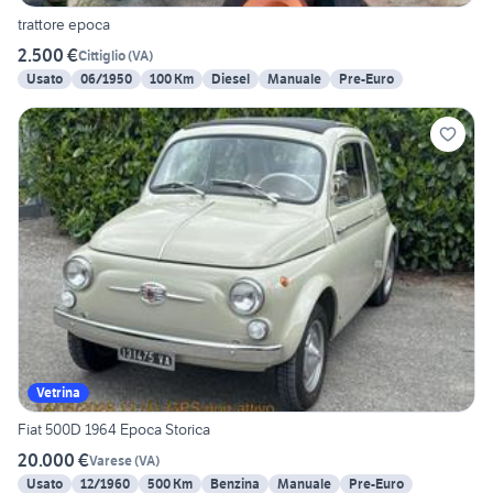
trattore epoca
2.500 €
Cittiglio
(
VA
)
Usato
06/1950
100 Km
Diesel
Manuale
Pre-Euro
Vetrina
Fiat 500D 1964 Epoca Storica
20.000 €
Varese
(
VA
)
Usato
12/1960
500 Km
Benzina
Manuale
Pre-Euro