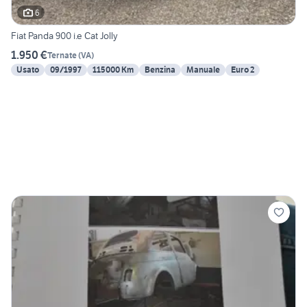
6
Fiat Panda 900 i.e Cat Jolly
1.950 €
Ternate
(
VA
)
Usato
09/1997
115000 Km
Benzina
Manuale
Euro 2