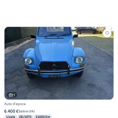
5
Auto d’epoca
6.400 €
Saltrio
(
VA
)
Usato
05/1970
34000 Km