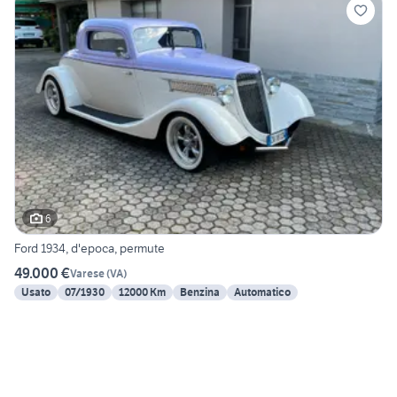
6
Ford 1934, d'epoca, permute
49.000 €
Varese
(
VA
)
Usato
07/1930
12000 Km
Benzina
Automatico