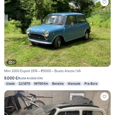
6
Mini 1000 Export 1974 – €9.000 – Busto Arsizio (VA
9.000 €
Busto Arsizio
(
VA
)
Usato
12/1970
99700 Km
Benzina
Manuale
Pre-Euro