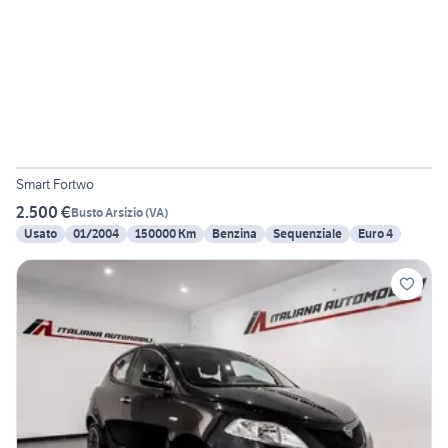
6
Smart Fortwo
2.500 €
Busto Arsizio
(
VA
)
Usato
01/2004
150000 Km
Benzina
Sequenziale
Euro 4