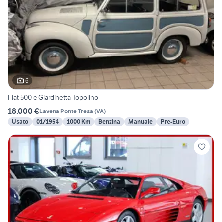
6
Fiat 500 c Giardinetta Topolino
18.000 €
Lavena Ponte Tresa
(
VA
)
Usato
01/1954
1000 Km
Benzina
Manuale
Pre-Euro