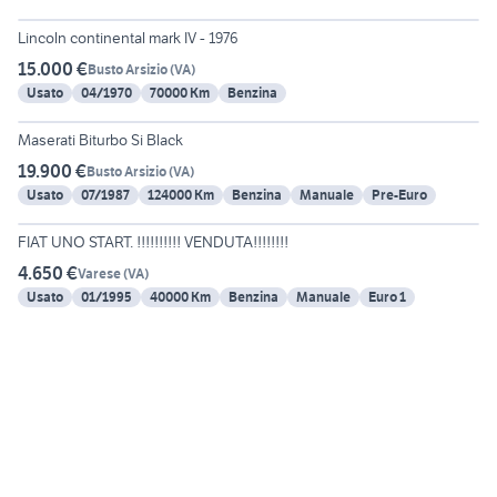
6
Lincoln continental mark IV - 1976
15.000 €
Busto Arsizio
(
VA
)
Usato
04/1970
70000 Km
Benzina
6
Maserati Biturbo Si Black
19.900 €
Busto Arsizio
(
VA
)
Usato
07/1987
124000 Km
Benzina
Manuale
Pre-Euro
6
FIAT UNO START. !!!!!!!!!! VENDUTA!!!!!!!!
4.650 €
Varese
(
VA
)
Usato
01/1995
40000 Km
Benzina
Manuale
Euro 1
5