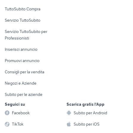
Uffici e Locali
TuttoSubito Compra
commerciali
Servizio TuttoSubito
elettronica
per la casa e la
sports e hobby
Servizio TuttoSubito per
persona
Informatica
Animali
Professionisti
Arredamento e
Console e
Accessori per
Casalinghi
Inserisci annuncio
Videogiochi
animali
Elettrodomestici
Promuovi annuncio
Audio/Video
Musica e Film
Giardino e Fai da te
Consigli per la vendita
Fotografia
Libri e Riviste
Abbigliamento e
Negozi e Aziende
Telefonia
Strumenti Musicali
Accessori
Subito per le aziende
Sports
Tutto per i bambini
Seguici su
Scarica gratis l'App
Biciclette
Facebook
Subito per Android
Collezionismo
TikTok
Subito per iOS