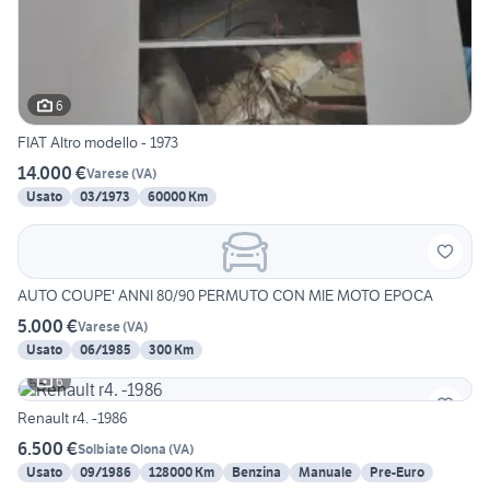
6
FIAT Altro modello - 1973
14.000 €
Varese
(
VA
)
Usato
03/1973
60000 Km
AUTO COUPE' ANNI 80/90 PERMUTO CON MIE MOTO EPOCA
5.000 €
Varese
(
VA
)
Usato
06/1985
300 Km
6
Renault r4. -1986
6.500 €
Solbiate Olona
(
VA
)
Usato
09/1986
128000 Km
Benzina
Manuale
Pre-Euro