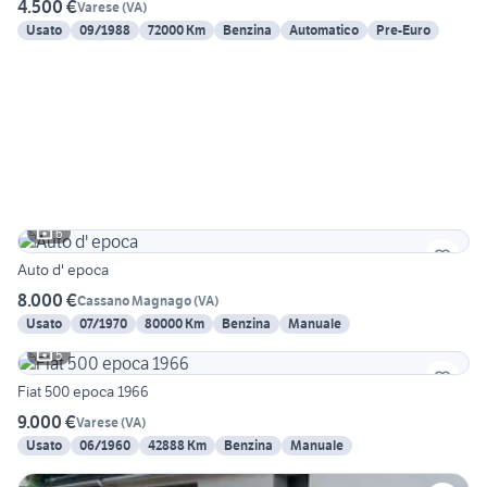
4.500 €
Varese
(
VA
)
Usato
09/1988
72000 Km
Benzina
Automatico
Pre-Euro
6
Auto d' epoca
8.000 €
Cassano Magnago
(
VA
)
Usato
07/1970
80000 Km
Benzina
Manuale
5
Fiat 500 epoca 1966
9.000 €
Varese
(
VA
)
Usato
06/1960
42888 Km
Benzina
Manuale