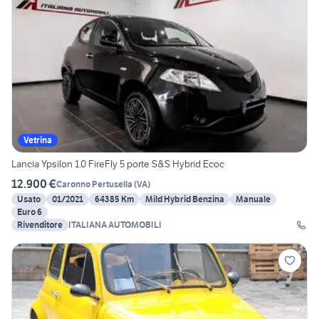
Vetrina
Lancia Ypsilon 1.0 FireFly 5 porte S&S Hybrid Ecoc
12.900 €
Caronno Pertusella
(
VA
)
Usato
01/2021
64385 Km
Mild Hybrid Benzina
Manuale
Euro 6
Rivenditore
ITALIANA AUTOMOBILI