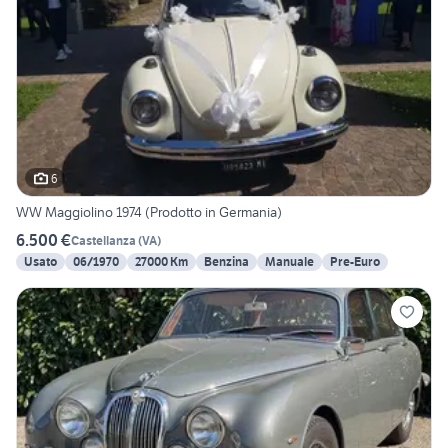
6
WW Maggiolino 1974 (Prodotto in Germania)
6.500 €
Castellanza
(
VA
)
Usato
06/1970
27000 Km
Benzina
Manuale
Pre-Euro