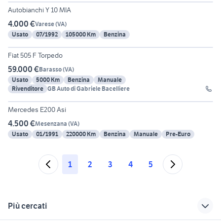
Autobianchi Y 10 MIA
4.000 €
Varese
(
VA
)
Usato
07/1992
105000 Km
Benzina
9
Fiat 505 F Torpedo
59.000 €
Barasso
(
VA
)
Usato
5000 Km
Benzina
Manuale
Rivenditore
GB Auto di Gabriele Bacelliere
4
Mercedes E200 Asi
4.500 €
Mesenzana
(
VA
)
Usato
01/1991
220000 Km
Benzina
Manuale
Pre-Euro
1
2
3
4
5
Più cercati