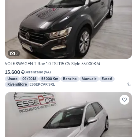
8
VOLKSWAGEN T-Roc 1.0 TSI 115 CV Style 55.000KM
15.600 €
Gerenzano
(
VA
)
Usato
09/2018
55000 Km
Benzina
Manuale
Euro 6
Rivenditore
ESSEPCAR SRL