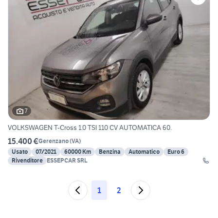
7
VOLKSWAGEN T-Cross 1.0 TSI 110 CV AUTOMATICA 60.
15.400 €
Gerenzano
(
VA
)
Usato
07/2021
60000 Km
Benzina
Automatico
Euro 6
Rivenditore
ESSEPCAR SRL
1
2