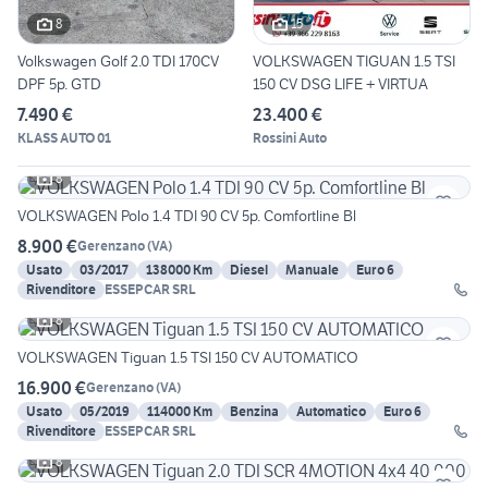
8
15
Volkswagen Golf 2.0 TDI 170CV
VOLKSWAGEN TIGUAN 1.5 TSI
DPF 5p. GTD
150 CV DSG LIFE + VIRTUA
7.490 €
23.400 €
KLASS AUTO 01
Rossini Auto
8
VOLKSWAGEN Polo 1.4 TDI 90 CV 5p. Comfortline Bl
8.900 €
Gerenzano
(
VA
)
Usato
03/2017
138000 Km
Diesel
Manuale
Euro 6
Rivenditore
ESSEPCAR SRL
8
VOLKSWAGEN Tiguan 1.5 TSI 150 CV AUTOMATICO
16.900 €
Gerenzano
(
VA
)
Usato
05/2019
114000 Km
Benzina
Automatico
Euro 6
Rivenditore
ESSEPCAR SRL
8