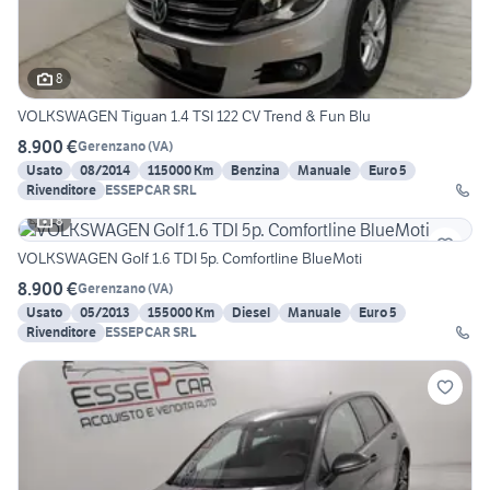
8
VOLKSWAGEN Tiguan 1.4 TSI 122 CV Trend & Fun Blu
8.900 €
Gerenzano
(
VA
)
Usato
08/2014
115000 Km
Benzina
Manuale
Euro 5
Rivenditore
ESSEPCAR SRL
8
VOLKSWAGEN Golf 1.6 TDI 5p. Comfortline BlueMoti
8.900 €
Gerenzano
(
VA
)
Usato
05/2013
155000 Km
Diesel
Manuale
Euro 5
Rivenditore
ESSEPCAR SRL