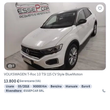
8
VOLKSWAGEN T-Roc 1.0 TSI 115 CV Style BlueMotion
13.800 €
Gerenzano
(
VA
)
Usato
03/2018
90000 Km
Benzina
Manuale
Euro 6
Rivenditore
ESSEPCAR SRL