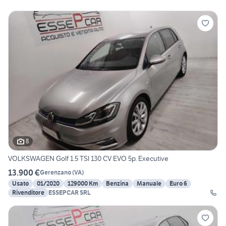
8
VOLKSWAGEN Golf 1.5 TSI 130 CV EVO 5p. Executive
13.900 €
Gerenzano
(
VA
)
Usato
01/2020
129000 Km
Benzina
Manuale
Euro 6
Rivenditore
ESSEPCAR SRL