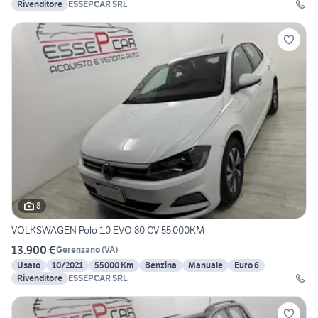
Rivenditore
ESSEPCAR SRL
8
VOLKSWAGEN Polo 1.0 EVO 80 CV 55.000KM
13.900 €
Gerenzano
(
VA
)
Usato
10/2021
55000 Km
Benzina
Manuale
Euro 6
Rivenditore
ESSEPCAR SRL