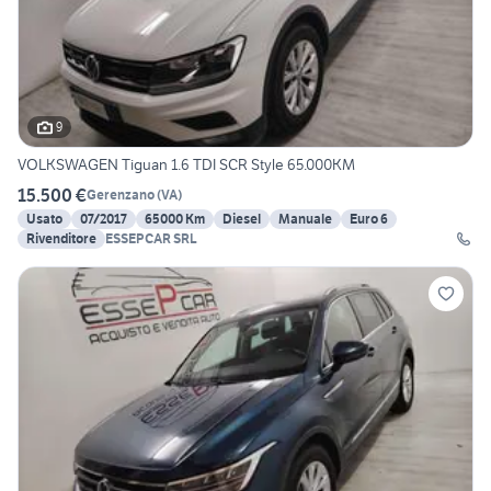
9
VOLKSWAGEN Tiguan 1.6 TDI SCR Style 65.000KM
15.500 €
Gerenzano
(
VA
)
Usato
07/2017
65000 Km
Diesel
Manuale
Euro 6
Rivenditore
ESSEPCAR SRL