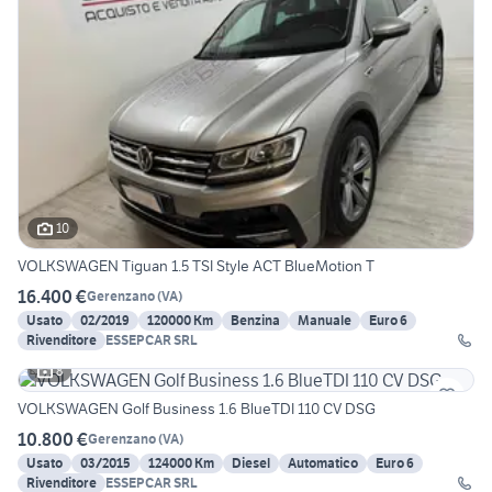
10
VOLKSWAGEN Tiguan 1.5 TSI Style ACT BlueMotion T
16.400 €
Gerenzano
(
VA
)
Usato
02/2019
120000 Km
Benzina
Manuale
Euro 6
Rivenditore
ESSEPCAR SRL
8
VOLKSWAGEN Golf Business 1.6 BlueTDI 110 CV DSG
10.800 €
Gerenzano
(
VA
)
Usato
03/2015
124000 Km
Diesel
Automatico
Euro 6
Rivenditore
ESSEPCAR SRL