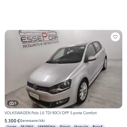
8
VOLKSWAGEN Polo 1.6 TDI 90CV DPF 5 porte Comfort
5.300 €
Gerenzano
(
VA
)
Usato
03/2011
168000 Km
Diesel
Manuale
Euro 5