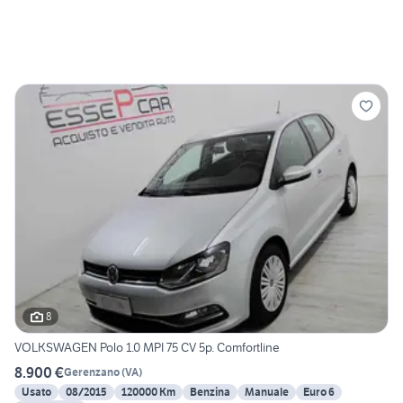
8
VOLKSWAGEN Polo 1.0 MPI 75 CV 5p. Comfortline
8.900 €
Gerenzano
(
VA
)
Usato
08/2015
120000 Km
Benzina
Manuale
Euro 6