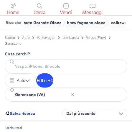
Home
Cerca
Vendi
Messaggi
auto Gornate Olona
bmw fagnano olona
volkswagen
Ricerche
Subito
Auto
Volkswagen
Lombardia
Varese (Prov)
Gerenzano
Cosa cerchi?
Filtri +1
Auto
Salva ricerca
Dal più recente
50 risultati