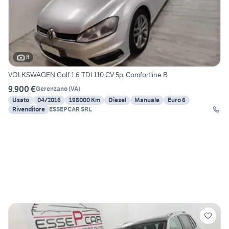
8
VOLKSWAGEN Golf 1.6 TDI 110 CV 5p. Comfortline B
9.900 €
Gerenzano
(
VA
)
Usato
04/2016
198000 Km
Diesel
Manuale
Euro 6
Rivenditore
ESSEPCAR SRL