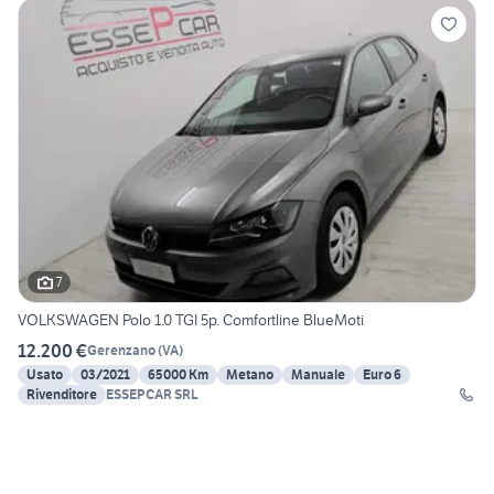
7
VOLKSWAGEN Polo 1.0 TGI 5p. Comfortline BlueMoti
12.200 €
Gerenzano
(
VA
)
Usato
03/2021
65000 Km
Metano
Manuale
Euro 6
Rivenditore
ESSEPCAR SRL