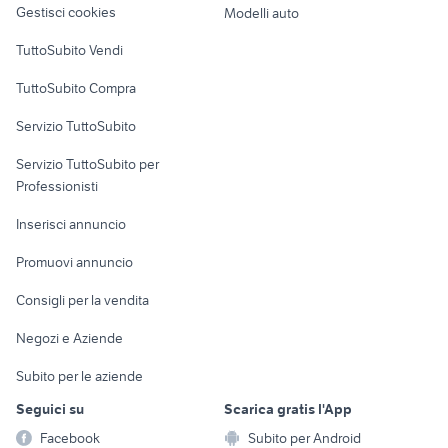
Gestisci cookies
Modelli auto
Case vacanza
TuttoSubito Vendi
Uffici e Locali
TuttoSubito Compra
commerciali
Servizio TuttoSubito
elettronica
per la casa e la
sports e hobby
Servizio TuttoSubito per
persona
Informatica
Animali
Professionisti
Arredamento e
Console e
Accessori per
Casalinghi
Inserisci annuncio
Videogiochi
animali
Elettrodomestici
Promuovi annuncio
Audio/Video
Musica e Film
Giardino e Fai da te
Consigli per la vendita
Fotografia
Libri e Riviste
Abbigliamento e
Negozi e Aziende
Telefonia
Strumenti Musicali
Accessori
Subito per le aziende
Sports
Tutto per i bambini
Seguici su
Scarica gratis l'App
Biciclette
Facebook
Subito per Android