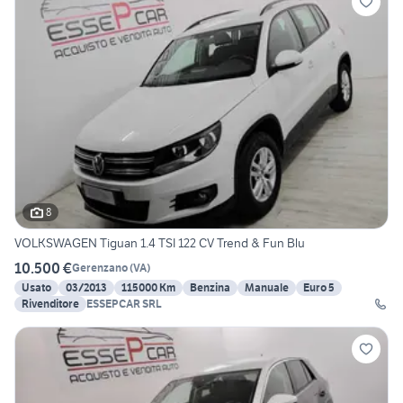
8
VOLKSWAGEN Tiguan 1.4 TSI 122 CV Trend & Fun Blu
10.500 €
Gerenzano
(
VA
)
Usato
03/2013
115000 Km
Benzina
Manuale
Euro 5
Rivenditore
ESSEPCAR SRL