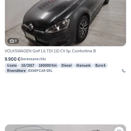
8
VOLKSWAGEN Golf 1.6 TDI 110 CV 5p. Comfortline B
9.900 €
Gerenzano
(
VA
)
Usato
10/2017
190000 Km
Diesel
Manuale
Euro 6
Rivenditore
ESSEPCAR SRL