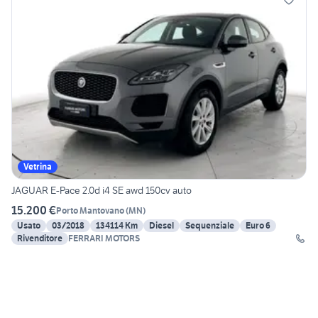
Vetrina
JAGUAR E-Pace 2.0d i4 SE awd 150cv auto
15.200 €
Porto Mantovano
(
MN
)
Usato
03/2018
134114 Km
Diesel
Sequenziale
Euro 6
Rivenditore
FERRARI MOTORS