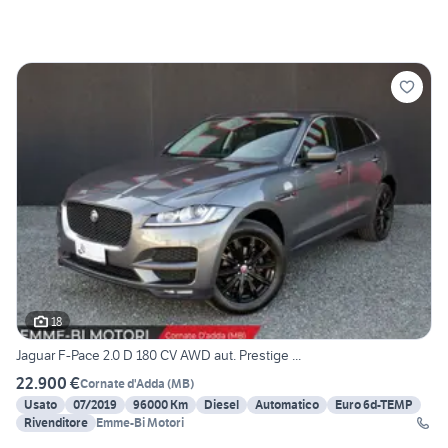
18
Jaguar F-Pace 2.0 D 180 CV AWD aut. Prestige ...
22.900 €
Cornate d'Adda
(
MB
)
Usato
07/2019
96000 Km
Diesel
Automatico
Euro 6d-TEMP
Rivenditore
Emme-Bi Motori