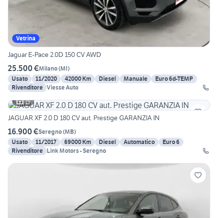
Vetrina
Jaguar E-Pace 2.0D 150 CV AWD
25.500 €
Milano
(
MI
)
Usato
11/2020
42000 Km
Diesel
Manuale
Euro 6d-TEMP
Rivenditore
Viesse Auto
15
JAGUAR XF 2.0 D 180 CV aut. Prestige GARANZIA IN
16.900 €
Seregno
(
MB
)
Usato
11/2017
69000 Km
Diesel
Automatico
Euro 6
Rivenditore
Link Motors - Seregno