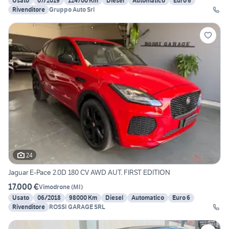
Usato
07/2019
124700 Km
Diesel
Automatico
Euro 6
Rivenditore
Gruppo Auto Srl
24
Jaguar E-Pace 2.0D 180 CV AWD AUT. FIRST EDITION
17.000 €
Vimodrone
(
MI
)
Usato
06/2018
98000 Km
Diesel
Automatico
Euro 6
Rivenditore
ROSSI GARAGE SRL