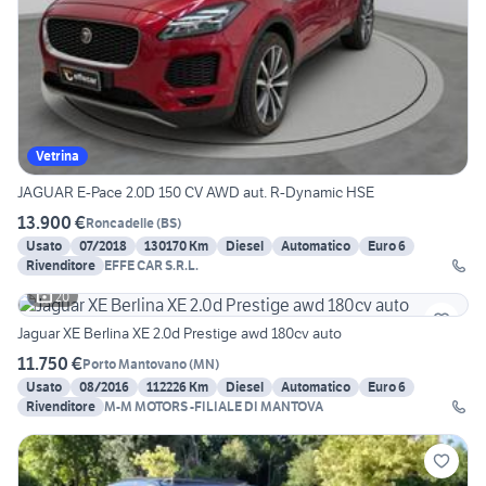
Vetrina
JAGUAR E-Pace 2.0D 150 CV AWD aut. R-Dynamic HSE
13.900 €
Roncadelle
(
BS
)
Usato
07/2018
130170 Km
Diesel
Automatico
Euro 6
Rivenditore
EFFE CAR S.R.L.
20
Jaguar XE Berlina XE 2.0d Prestige awd 180cv auto
11.750 €
Porto Mantovano
(
MN
)
Usato
08/2016
112226 Km
Diesel
Automatico
Euro 6
Rivenditore
M-M MOTORS -FILIALE DI MANTOVA