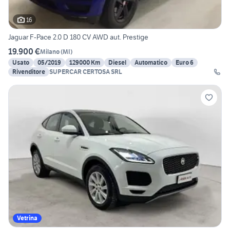
16
Jaguar F-Pace 2.0 D 180 CV AWD aut. Prestige
19.900 €
Milano
(
MI
)
Usato
05/2019
129000 Km
Diesel
Automatico
Euro 6
Rivenditore
SUPERCAR CERTOSA SRL
Vetrina