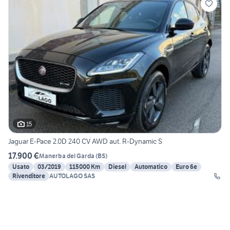
15
Jaguar E-Pace 2.0D 240 CV AWD aut. R-Dynamic S
17.900 €
Manerba del Garda
(
BS
)
Usato
03/2019
115000 Km
Diesel
Automatico
Euro 6e
Rivenditore
AUTOLAGO SAS