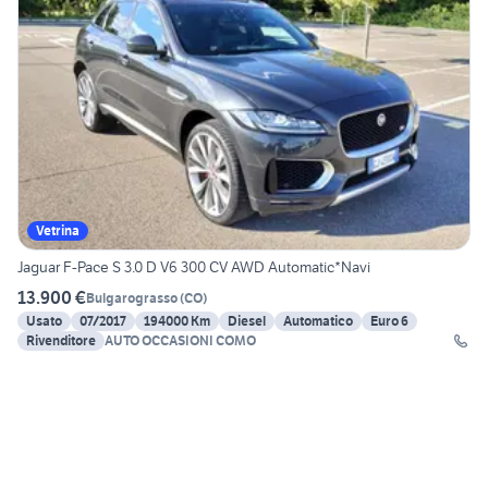
Vetrina
Jaguar F-Pace S 3.0 D V6 300 CV AWD Automatic*Navi
13.900 €
Bulgarograsso
(
CO
)
Usato
07/2017
194000 Km
Diesel
Automatico
Euro 6
Rivenditore
AUTO OCCASIONI COMO