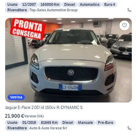
Usato
12/2007
160000 Km
Diesel
Automatico
Euro 4
Rivenditore
Top-Sales Automotive Group
Vetrina
Jaguar E-Pace 2.0D i4 150cv R-DYNAMIC S
21.900 €
Varese
(
VA
)
Usato
01/2019
81665 Km
Diesel
Manuale
Pre-Euro
Rivenditore
Auto & Auto Varese Srl