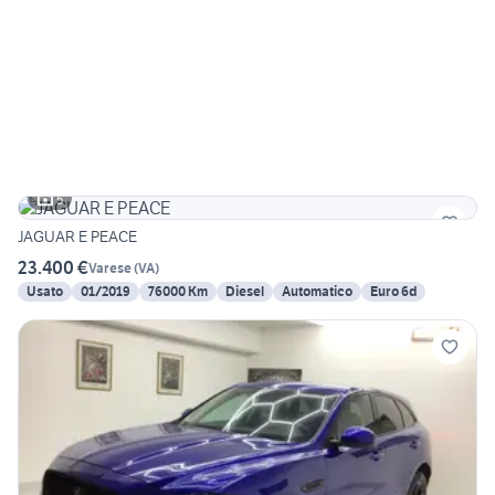
5
JAGUAR E PEACE
23.400 €
Varese
(
VA
)
Usato
01/2019
76000 Km
Diesel
Automatico
Euro 6d