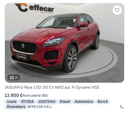
15
JAGUAR E-Pace 2.0D 150 CV AWD aut. R-Dynamic HSE
13.900 €
Roncadelle
(
BS
)
Usato
07/2018
130170 Km
Diesel
Automatico
Euro 6
Rivenditore
EFFE CAR S.R.L.