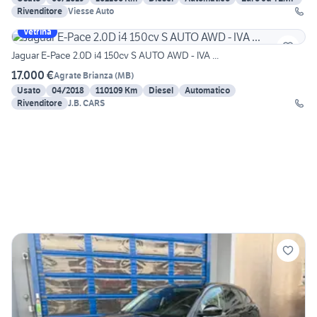
Rivenditore
Viesse Auto
Vetrina
Jaguar E-Pace 2.0D i4 150cv S AUTO AWD - IVA ...
17.000 €
Agrate Brianza
(
MB
)
Usato
04/2018
110109 Km
Diesel
Automatico
Rivenditore
J.B. CARS