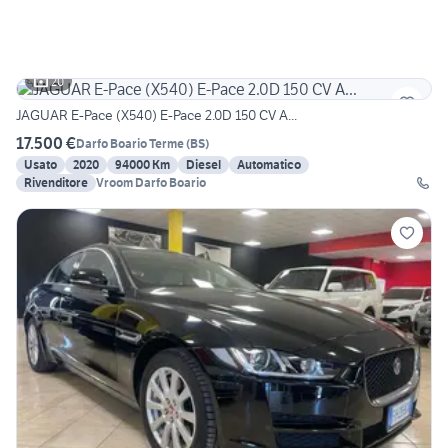
20
JAGUAR E-Pace (X540) E-Pace 2.0D 150 CV A...
17.500 €
Darfo Boario Terme
(
BS
)
Usato
2020
94000 Km
Diesel
Automatico
Rivenditore
Vroom Darfo Boario