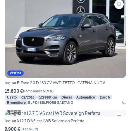
Vetrina
Jaguar F-Pace 2.0 D 180 CV AWD TETTO . CATENA NUOV
15.800 €
Pomponesco
(
MN
)
Usato
01/2018
129999 Km
Diesel
Automatico
Euro 6
Rivenditore
BLF DI BELFIORE GAETANO
24
Jaguar XJ 2.7 D V6 cat LWB Sovereign Perfetta
9.900 €
Lecco
(
LC
)