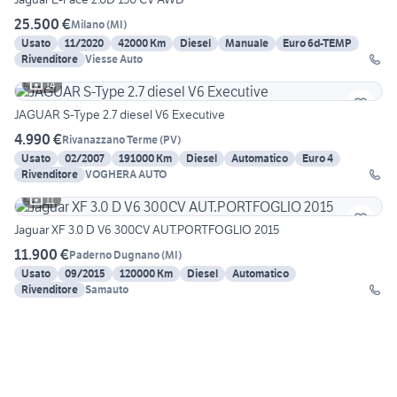
25.500 €
Milano
(
MI
)
Usato
11/2020
42000 Km
Diesel
Manuale
Euro 6d-TEMP
Rivenditore
Viesse Auto
14
JAGUAR S-Type 2.7 diesel V6 Executive
4.990 €
Rivanazzano Terme
(
PV
)
Usato
02/2007
191000 Km
Diesel
Automatico
Euro 4
Rivenditore
VOGHERA AUTO
11
Jaguar XF 3.0 D V6 300CV AUT.PORTFOGLIO 2015
11.900 €
Paderno Dugnano
(
MI
)
Usato
09/2015
120000 Km
Diesel
Automatico
Rivenditore
Samauto