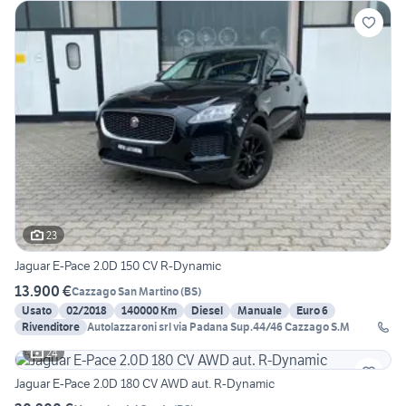
23
Jaguar E-Pace 2.0D 150 CV R-Dynamic
13.900 €
Cazzago San Martino
(
BS
)
Usato
02/2018
140000 Km
Diesel
Manuale
Euro 6
Rivenditore
Autolazzaroni srl via Padana Sup.44/46 Cazzago S.M
24
Jaguar E-Pace 2.0D 180 CV AWD aut. R-Dynamic