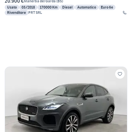
20.900 €
Manerba del Garda
(
BS
)
Usato
03/2018
170000 Km
Diesel
Automatico
Euro 6e
Rivenditore
PRT SRL