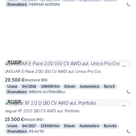
Rivenditore
FERRARI MOTORS
10
JAGUAR E-Pace 2.0D 150 CV AWD aut. Unico Pro Cro
20.500 €
Mazzano
(
BS
)
Usato
04/2018
109000 Km
Diesel
Automatico
Euro 6
Rivenditore
BESCHI AUTOMOBILI
21
Jaguar XF 2.0 D 180 CV AWD aut. Portfolio
15.500 €
Mozzo
(
BG
)
Usato
04/2017
135000 Km
Diesel
Automatico
Euro 6e
Rivenditore
RS AUTO