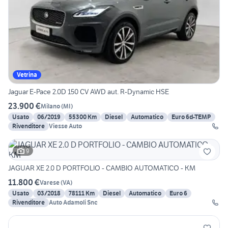
Vetrina
Jaguar E-Pace 2.0D 150 CV AWD aut. R-Dynamic HSE
23.900 €
Milano
(
MI
)
Usato
06/2019
55300 Km
Diesel
Automatico
Euro 6d-TEMP
Rivenditore
Viesse Auto
9
JAGUAR XE 2.0 D PORTFOLIO - CAMBIO AUTOMATICO - KM
11.800 €
Varese
(
VA
)
Usato
03/2018
78111 Km
Diesel
Automatico
Euro 6
Rivenditore
Auto Adamoli Snc