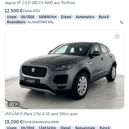
Jaguar XF 2.0 D 180 CV AWD aut. Portfolio
12.500 €
Como
(
CO
)
Usato
08/2016
100900 Km
Diesel
Automatico
Euro 6
Rivenditore
ALIMOTORS SRL
16
JAGUAR E-Pace 2.0d i4 SE awd 150cv auto
15.200 €
Porto Mantovano
(
MN
)
Usato
03/2018
134114 Km
Diesel
Sequenziale
Euro 6