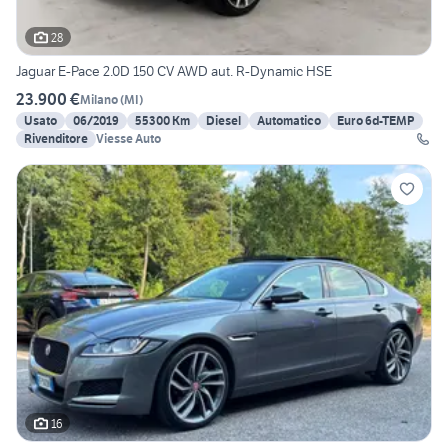
28
Jaguar E-Pace 2.0D 150 CV AWD aut. R-Dynamic HSE
23.900 €
Milano
(
MI
)
Usato
06/2019
55300 Km
Diesel
Automatico
Euro 6d-TEMP
Rivenditore
Viesse Auto
16