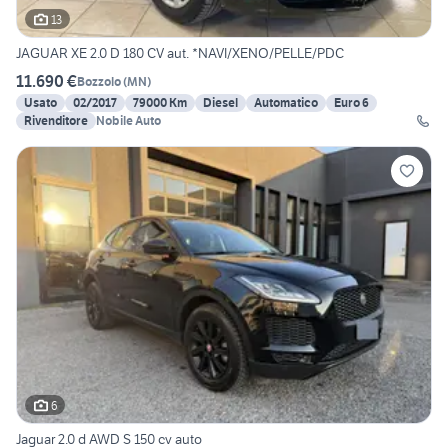
13
JAGUAR XE 2.0 D 180 CV aut. *NAVI/XENO/PELLE/PDC
11.690 €
Bozzolo
(
MN
)
Usato
02/2017
79000 Km
Diesel
Automatico
Euro 6
Rivenditore
Nobile Auto
6
Jaguar 2.0 d AWD S 150 cv auto