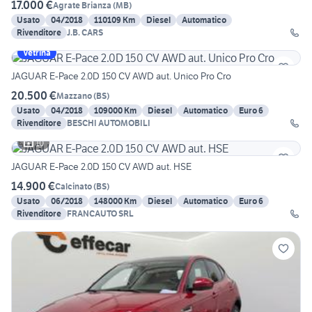
17.000 €
Agrate Brianza
(
MB
)
Usato
04/2018
110109 Km
Diesel
Automatico
Rivenditore
J.B. CARS
Vetrina
JAGUAR E-Pace 2.0D 150 CV AWD aut. Unico Pro Cro
20.500 €
Mazzano
(
BS
)
Usato
04/2018
109000 Km
Diesel
Automatico
Euro 6
Rivenditore
BESCHI AUTOMOBILI
10
JAGUAR E-Pace 2.0D 150 CV AWD aut. HSE
14.900 €
Calcinato
(
BS
)
Usato
06/2018
148000 Km
Diesel
Automatico
Euro 6
Rivenditore
FRANCAUTO SRL