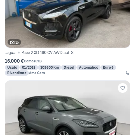
15
Jaguar E-Pace 2.0D 180 CV AWD aut. S
16.000 €
Como
(
CO
)
Usato
01/2019
108600 Km
Diesel
Automatico
Euro 6
Rivenditore
Ama Cars