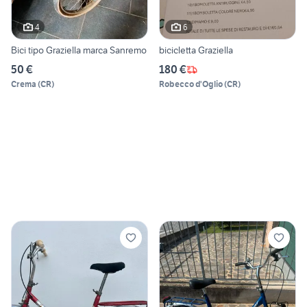
4
6
Bici tipo Graziella marca Sanremo
bicicletta Graziella
50 €
180 €
Crema
(
CR
)
Robecco d'Oglio
(
CR
)