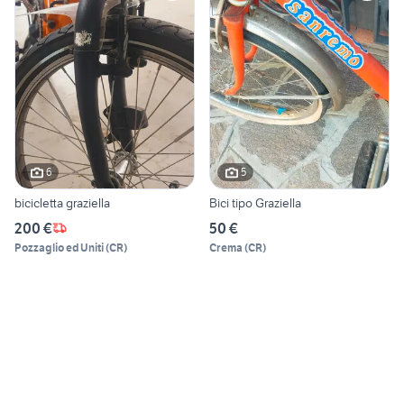
6
5
bicicletta graziella
Bici tipo Graziella
200 €
50 €
Pozzaglio ed Uniti
(
CR
)
Crema
(
CR
)