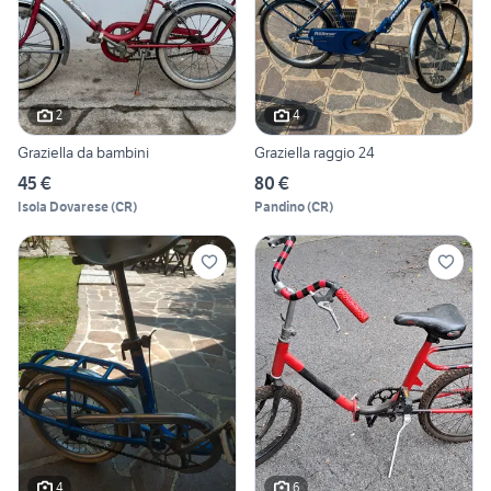
2
4
Graziella da bambini
Graziella raggio 24
45 €
80 €
Isola Dovarese
(
CR
)
Pandino
(
CR
)
4
6