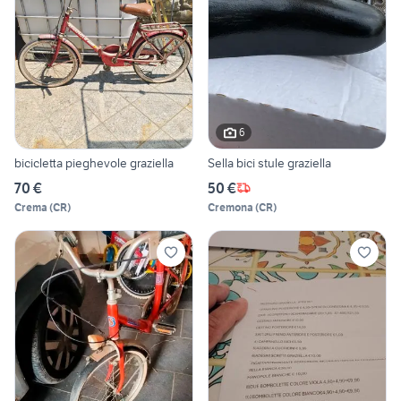
6
bicicletta pieghevole graziella
Sella bici stule graziella
70 €
50 €
Crema
(
CR
)
Cremona
(
CR
)