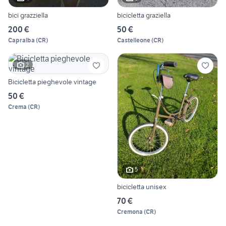
bici grazziella
bicicletta graziella
200 €
50 €
Capralba
(
CR
)
Castelleone
(
CR
)
2
Bicicletta pieghevole vintage
50 €
Crema
(
CR
)
5
bicicletta unisex
70 €
Cremona
(
CR
)