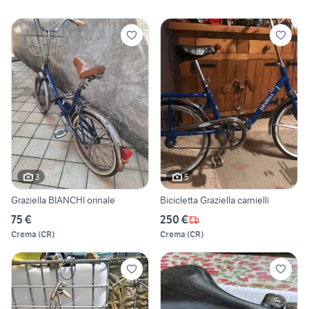
3
5
Graziella BIANCHI orinale
Bicicletta Graziella carnielli
75 €
250 €
Crema
(
CR
)
Crema
(
CR
)