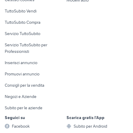
Case vacanza
TuttoSubito Vendi
Uffici e Locali
TuttoSubito Compra
commerciali
Servizio TuttoSubito
elettronica
per la casa e la
sports e hobby
Servizio TuttoSubito per
persona
Informatica
Animali
Professionisti
Arredamento e
Console e
Accessori per
Casalinghi
Inserisci annuncio
Videogiochi
animali
Elettrodomestici
Promuovi annuncio
Audio/Video
Musica e Film
Giardino e Fai da te
Consigli per la vendita
Fotografia
Libri e Riviste
Abbigliamento e
Negozi e Aziende
Telefonia
Strumenti Musicali
Accessori
Subito per le aziende
Sports
Tutto per i bambini
Seguici su
Scarica gratis l'App
Biciclette
Facebook
Subito per Android
Collezionismo