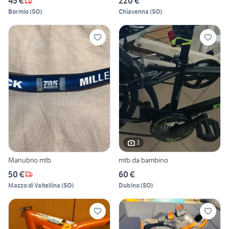
45 €
220 €
Bormio
(
SO
)
Chiavenna
(
SO
)
3
Manubrio mtb
mtb da bambino
50 €
60 €
Mazzo di Valtellina
(
SO
)
Dubino
(
SO
)