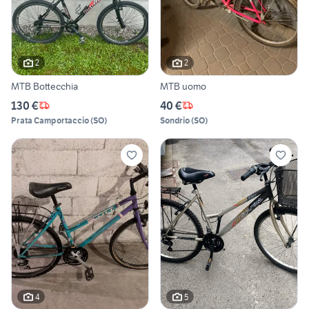
2
2
MTB Bottecchia
MTB uomo
130 €
40 €
Prata Camportaccio
(
SO
)
Sondrio
(
SO
)
4
5