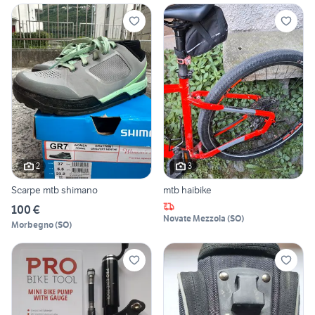
2
3
Scarpe mtb shimano
mtb haibike
100 €
Novate Mezzola
(
SO
)
Morbegno
(
SO
)