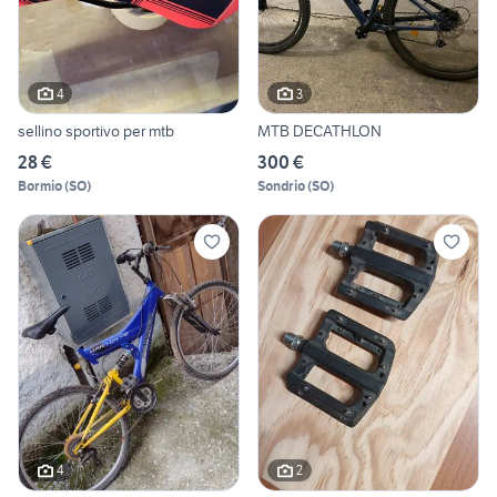
4
3
sellino sportivo per mtb
MTB DECATHLON
28 €
300 €
Bormio
(
SO
)
Sondrio
(
SO
)
4
2