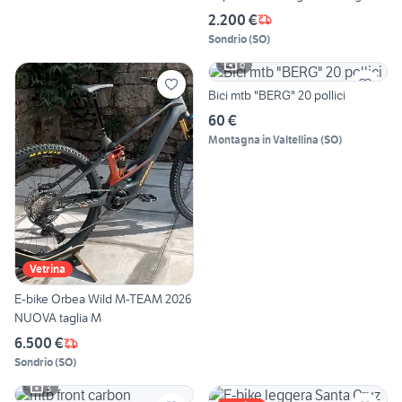
2.200 €
Sondrio
(
SO
)
6
Bici mtb "BERG" 20 pollici
60 €
Montagna in Valtellina
(
SO
)
Vetrina
E-bike Orbea Wild M-TEAM 2026
NUOVA taglia M
6.500 €
Sondrio
(
SO
)
3