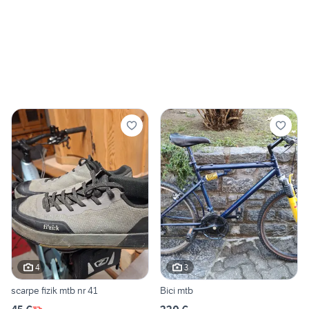
4
3
scarpe fizik mtb nr 41
Bici mtb