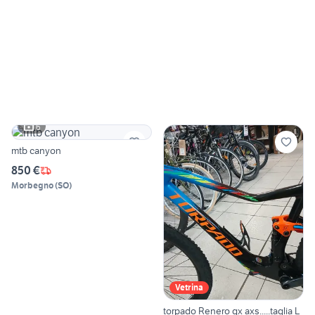
6
mtb canyon
850 €
Morbegno
(
SO
)
Vetrina
torpado Renero gx axs.....taglia L