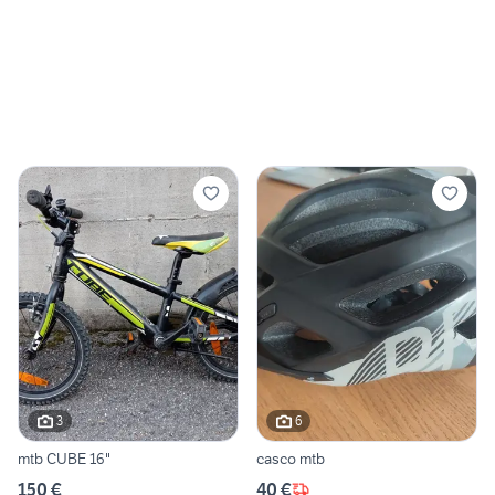
3
6
mtb CUBE 16"
casco mtb
150 €
40 €