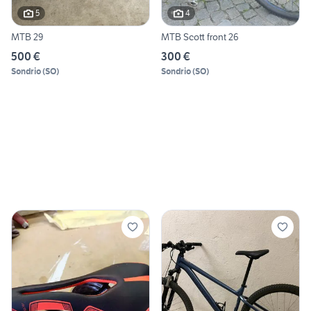
5
4
MTB 29
MTB Scott front 26
500 €
300 €
Sondrio
(
SO
)
Sondrio
(
SO
)