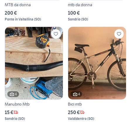
MTB da donna
mtb da donna
200 €
100 €
Ponte in Valtellina
(
SO
)
Sondrio
(
SO
)
4
4
Manubrio Mtb
Bici mtb
15 €
250 €
Sondrio
(
SO
)
Valdidentro
(
SO
)