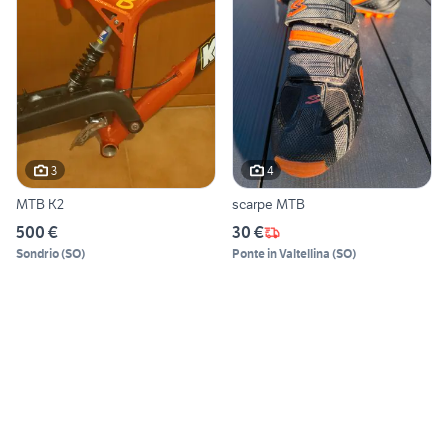
3
4
MTB K2
scarpe MTB
500 €
30 €
Sondrio
(
SO
)
Ponte in Valtellina
(
SO
)