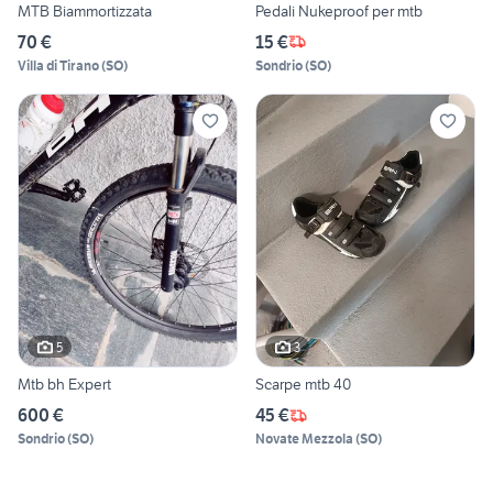
MTB Biammortizzata
Pedali Nukeproof per mtb
70 €
15 €
Villa di Tirano
(
SO
)
Sondrio
(
SO
)
5
3
Mtb bh Expert
Scarpe mtb 40
600 €
45 €
Sondrio
(
SO
)
Novate Mezzola
(
SO
)