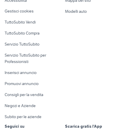
Accessibilità
Mappa del sito
taglia 54 bici da corsa
bici bianchi vintage
Loft, mansarde e
Veicoli commerciali
altro
Gestisci cookies
Modelli auto
Case vacanza
TuttoSubito Vendi
Uffici e Locali
TuttoSubito Compra
commerciali
Servizio TuttoSubito
elettronica
per la casa e la
sports e hobby
Servizio TuttoSubito per
persona
Informatica
Animali
Professionisti
Arredamento e
Console e
Accessori per
Casalinghi
Inserisci annuncio
Videogiochi
animali
Elettrodomestici
Promuovi annuncio
Audio/Video
Musica e Film
Giardino e Fai da te
Consigli per la vendita
Fotografia
Libri e Riviste
Abbigliamento e
Negozi e Aziende
Telefonia
Strumenti Musicali
Accessori
Subito per le aziende
Sports
Tutto per i bambini
Seguici su
Scarica gratis l'App