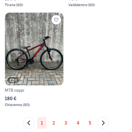
Tirano
(
SO
)
Valdidentro
(
SO
)
6
MTB coppi
180 €
Chiavenna
(
SO
)
1
2
3
4
5