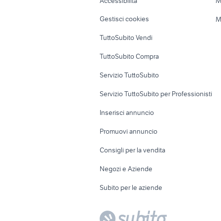
Accessibilità
M
Veicoli commerciali
Case vacanza
Gestisci cookies
M
Uffici e Locali
TuttoSubito Vendi
commerciali
TuttoSubito Compra
Servizio TuttoSubito
Servizio TuttoSubito per Professionisti
Inserisci annuncio
Promuovi annuncio
Consigli per la vendita
Negozi e Aziende
Subito per le aziende