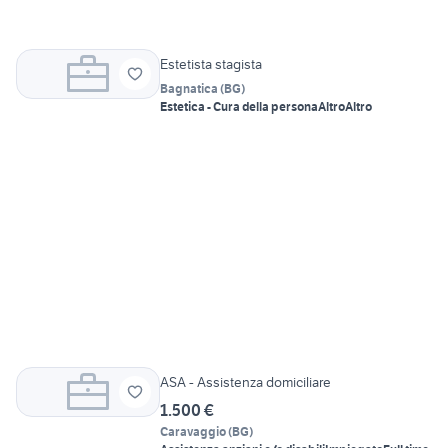
Estetista stagista
Bagnatica
(
BG
)
Estetica - Cura della persona
Altro
Altro
ASA - Assistenza domiciliare
1.500 €
Caravaggio
(
BG
)