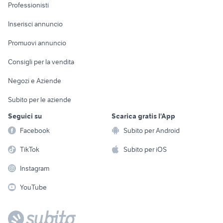
Informatica
Animali
Professionisti
Arredamento e
Console e
Accessori per
Casalinghi
Inserisci annuncio
Videogiochi
animali
Elettrodomestici
Promuovi annuncio
Audio/Video
Musica e Film
Giardino e Fai da te
Consigli per la vendita
Fotografia
Libri e Riviste
Abbigliamento e
Negozi e Aziende
Telefonia
Strumenti Musicali
Accessori
Subito per le aziende
Sports
Tutto per i bambini
Seguici su
Scarica gratis l'App
Biciclette
Facebook
Subito per Android
Collezionismo
TikTok
Subito per iOS
Instagram
YouTube