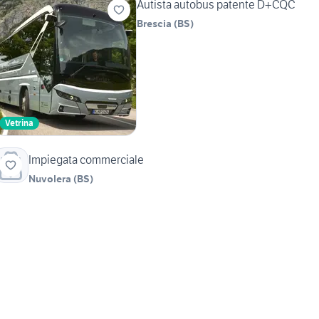
Autista autobus patente D+CQC
Brescia
(
BS
)
Vetrina
Impiegata commerciale
Nuvolera
(
BS
)