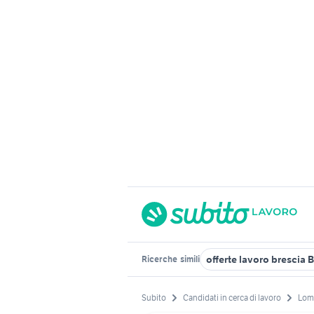
offerte lavoro brescia 
Ricerche
simili
Subito
Candidati in cerca di lavoro
Lom