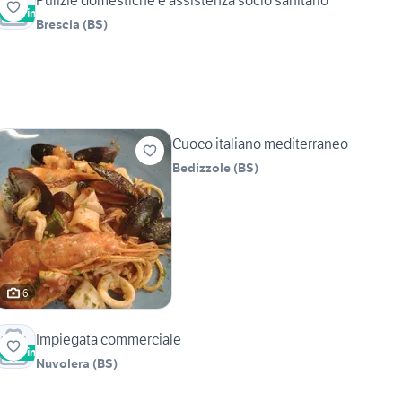
Pulizie domestiche e assistenza socio sanitario
Vetrina
Brescia
(
BS
)
Cuoco italiano mediterraneo
Bedizzole
(
BS
)
6
Impiegata commerciale
Vetrina
Nuvolera
(
BS
)