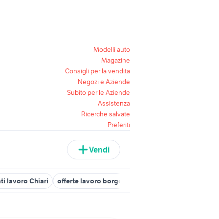
Modelli auto
Magazine
Consigli per la vendita
Negozi e Aziende
Subito per le Aziende
Assistenza
Ricerche salvate
Preferiti
Vendi
ti lavoro Chiari
offerte lavoro borgosatollo
offerte lavoro a Bre