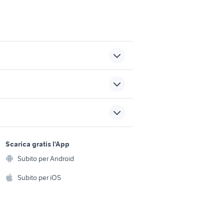
offerte di lavoro mestre
lavoro tricase
a
sports e hobby
te Veneto
candidati lavoro Morozzo
a
Scarica gratis l'App
Animali
folletto elettrodomestici Valle
Subito per Android
ento e
d'Aosta
Accessori per animali
hi
Subito per iOS
Musica e Film
omestici
Libri e Riviste
e Fai da te