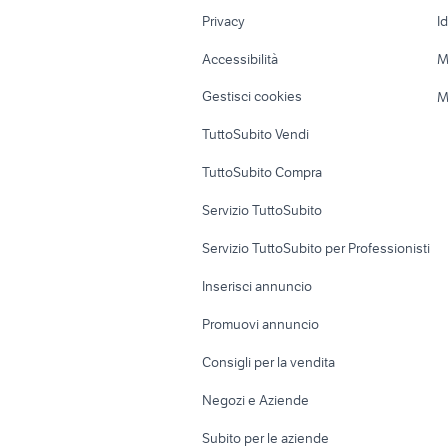
Nautica
Garage e box
Privacy
I
Caravan e Camper
Loft, mansarde 
Accessibilità
M
Veicoli commerciali
Case vacanza
Gestisci cookies
M
Uffici e Locali
TuttoSubito Vendi
commerciali
TuttoSubito Compra
Servizio TuttoSubito
Servizio TuttoSubito per Professionisti
Inserisci annuncio
Promuovi annuncio
Consigli per la vendita
Negozi e Aziende
Subito per le aziende