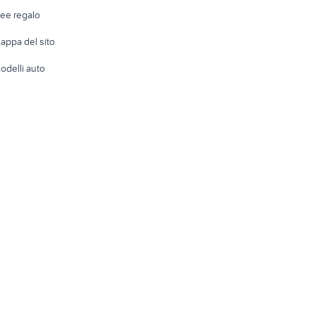
Telefonia
Abbigli
dee regalo
Accesso
e altro
appa del sito
Tutto per
odelli auto