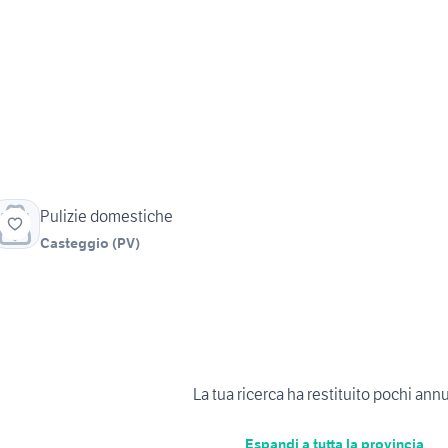
Pulizie domestiche
Casteggio
(
PV
)
La tua ricerca ha restituito pochi ann
Espandi a tutta la provincia