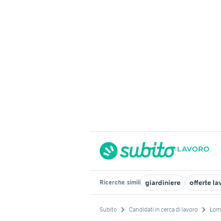
giardiniere
offerte l
Ricerche
simili
Subito
Candidati in cerca di lavoro
Lom