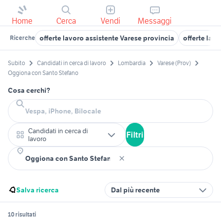
Home
Cerca
Vendi
Messaggi
offerte lavoro assistente Varese provincia
offerte lav
Ricerche
Subito
Candidati in cerca di lavoro
Lombardia
Varese (Prov)
Oggiona con Santo Stefano
Cosa cerchi?
Candidati in cerca di
Filtri
lavoro
Salva ricerca
Dal più recente
10 risultati