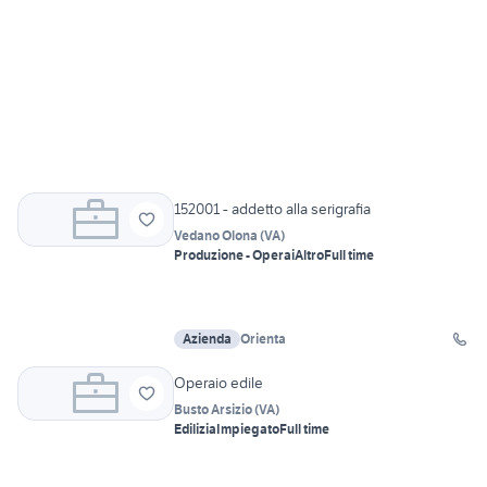
152001 - addetto alla serigrafia
Vedano Olona
(
VA
)
Produzione - Operai
Altro
Full time
Azienda
Orienta
Operaio edile
Busto Arsizio
(
VA
)
Edilizia
Impiegato
Full time