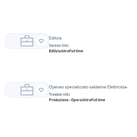
Edilizia
Varese
(
VA
)
Edilizia
Altro
Full time
Operaio specializzato saldatore Elettricista-
Tradate
(
VA
)
Produzione - Operai
Altro
Full time