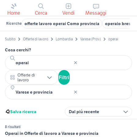
Home
Cerca
Vendi
Messaggi
offerte lavoro operai Como provincia
operaio brescia
Ricerche
Subito
Offerte di lavoro
Lombardia
Varese (Prov)
operai
Cosa cerchi?
Offerte di
Filtri
lavoro
Salva ricerca
Dal più recente
8 risultati
Operai in Offerte di lavoro a Varese e provincia