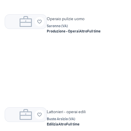
Operaio pulizie uomo
Saronno
(
VA
)
Produzione - Operai
Altro
Full time
Lattonieri - operai edili
Busto Arsizio
(
VA
)
Edilizia
Altro
Full time