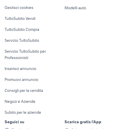
offerte lavoro assistente alla
candidati lavoro muratore Emilia
Veicoli commerciali
altro
specializzato edile
poltrona Milano provincia
Romagna
Gestisci cookies
Modelli auto
Case vacanza
hotel manager
accoglienza ospiti
TuttoSubito Vendi
Uffici e Locali
TuttoSubito Compra
commerciali
Servizio TuttoSubito
elettronica
per la casa e la
sports e hobby
Servizio TuttoSubito per
persona
Informatica
Animali
Professionisti
Arredamento e
Console e
Accessori per
Casalinghi
Inserisci annuncio
Videogiochi
animali
Elettrodomestici
Promuovi annuncio
Audio/Video
Musica e Film
Giardino e Fai da te
Consigli per la vendita
Fotografia
Libri e Riviste
Abbigliamento e
Negozi e Aziende
Telefonia
Strumenti Musicali
Accessori
Subito per le aziende
Sports
Tutto per i bambini
Seguici su
Scarica gratis l'App
Biciclette