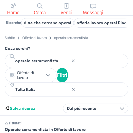
Home
Cerca
Vendi
Messaggi
ditte che cercano operai
offerte lavoro operai Piacen
Ricerche
Subito
Offerte di lavoro
operaio serramentista
Cosa cerchi?
Offerte di
Filtri
lavoro
Salva ricerca
Dal più recente
22 risultati
Operaio serramentista in Offerte di lavoro