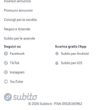
Casalinghi
Inserisci annuncio
Videogiochi
animali
Elettrodomestici
Promuovi annuncio
Audio/Video
Musica e Film
Giardino e Fai da te
Consigli per la vendita
Fotografia
Libri e Riviste
Abbigliamento e
Negozi e Aziende
Telefonia
Strumenti Musicali
Accessori
Subito per le aziende
Sports
Tutto per i bambini
Seguici su
Scarica gratis l'App
Biciclette
Facebook
Subito per Android
Collezionismo
TikTok
Subito per iOS
Instagram
YouTube
©
2026
Subito.it - P.IVA 05526340962