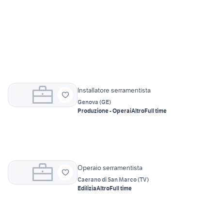
Installatore serramentista
Genova
(
GE
)
Produzione - Operai
Altro
Full time
Operaio serramentista
Caerano di San Marco
(
TV
)
Edilizia
Altro
Full time