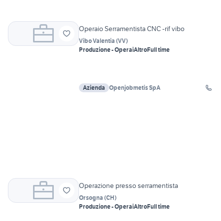
Operaio Serramentista CNC -rif vibo
Vibo Valentia
(
VV
)
Produzione - Operai
Altro
Full time
Azienda
Openjobmetis SpA
Operazione presso serramentista
Orsogna
(
CH
)
Produzione - Operai
Altro
Full time