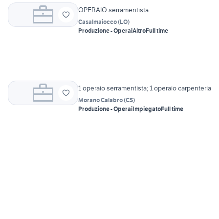
OPERAIO serramentista
Casalmaiocco
(
LO
)
Produzione - Operai
Altro
Full time
1 operaio serramentista; 1 operaio carpenteria
Morano Calabro
(
CS
)
Produzione - Operai
Impiegato
Full time