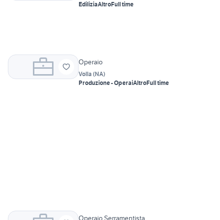
Edilizia
Altro
Full time
Operaio
Volla
(
NA
)
Produzione - Operai
Altro
Full time
Operaio Serramentista