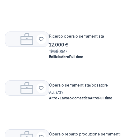
Ricerco operaio serramentista
12.000 €
Tivoli
(
RM
)
Edilizia
Altro
Full time
Operaio serramentista/posatore
Asti
(
AT
)
Altro - Lavoro domestico
Altro
Full time
Operaio reparto produzione serramenti