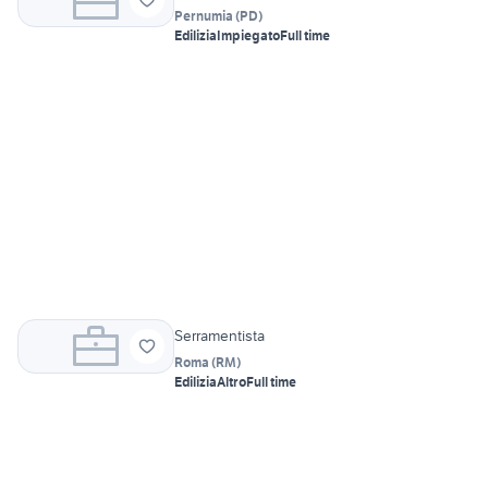
Pernumia
(
PD
)
Edilizia
Impiegato
Full time
Serramentista
Roma
(
RM
)
Edilizia
Altro
Full time