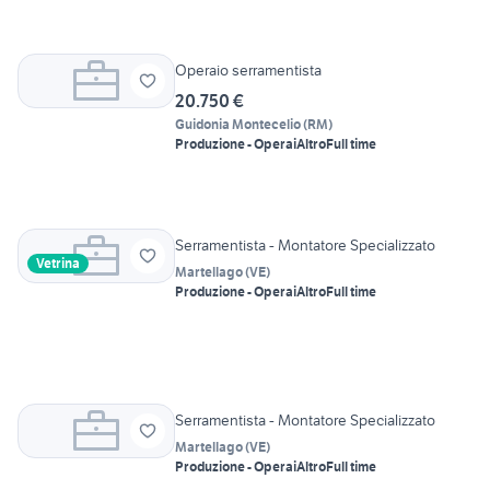
Operaio serramentista
20.750 €
Guidonia Montecelio
(
RM
)
Produzione - Operai
Altro
Full time
Serramentista - Montatore Specializzato
Vetrina
Martellago
(
VE
)
Produzione - Operai
Altro
Full time
Serramentista - Montatore Specializzato
Martellago
(
VE
)
Produzione - Operai
Altro
Full time