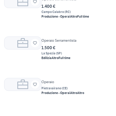
1.400 €
Campo Calabro
(
RC
)
Produzione - Operai
Altro
Full time
Operaio Serramentista
1.500 €
La Spezia
(
SP
)
Edilizia
Altro
Full time
Operaio
Pietravairano
(
CE
)
Produzione - Operai
Altro
Altro