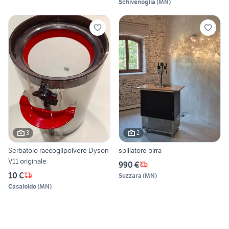
Schivenoglia
(
MN
)
3
2
Serbatoio raccoglipolvere Dyson
spillatore birra
V11 originale
990 €
10 €
Suzzara
(
MN
)
Casaloldo
(
MN
)