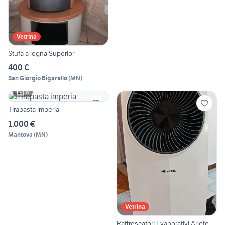
Vetrina
Stufa a legna Superior
400 €
San Giorgio Bigarello
(
MN
)
6
Tirapasta imperia
1.000 €
Mantova
(
MN
)
Vetrina
Raffrescatori Evaporativi Ariete