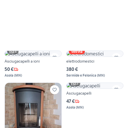
4
Vetrina
Asciugacapelli a ioni
elettrodomestici
50 €
380 €
Asola
(
MN
)
Sermide e Felonica
(
MN
)
3
Asciugacapelli
47 €
Asola
(
MN
)