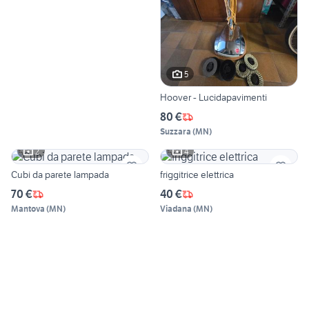
5
Hoover - Lucidapavimenti
80 €
Suzzara
(
MN
)
2
4
Cubi da parete lampada
friggitrice elettrica
70 €
40 €
Mantova
(
MN
)
Viadana
(
MN
)