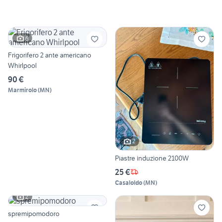
6
Frigorifero 2 ante americano
Whirlpool
90 €
Marmirolo
(
MN
)
2
Piastre induzione 2100W
25 €
Casaloldo
(
MN
)
2
spremipomodoro