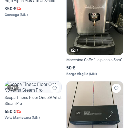
Argo Alpha Plus Climatizzatore
350 €
Gonzaga
(
MN
)
3
Macchina Caffe “La piccola Sara”
50 €
Borgo Virgilio
(
MN
)
6
Scopa Tineco Floor One S9 Artist
Steam Pro
650 €
Volta Mantovana
(
MN
)