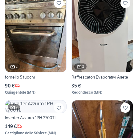
2
2
fornello 5 fuochi
Raffrescatori Evaporativi Ariete
90 €
35 €
Quingentole
(
MN
)
Redondesco
(
MN
)
2
Inverter Azzurro 1PH 2700TL
149 €
Castiglione delle Stiviere
(
MN
)