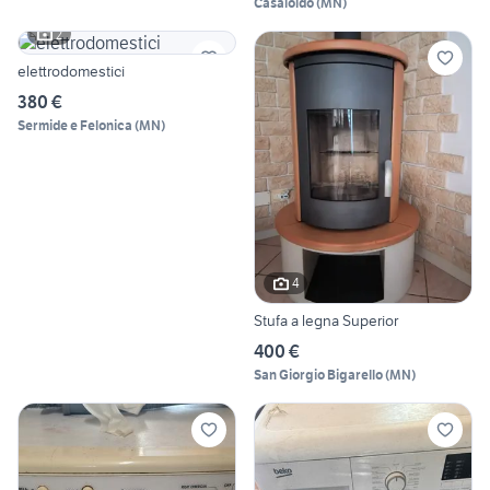
Casaloldo
(
MN
)
2
elettrodomestici
380 €
Sermide e Felonica
(
MN
)
4
Stufa a legna Superior
400 €
San Giorgio Bigarello
(
MN
)