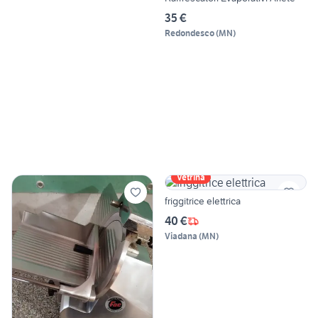
35 €
Redondesco
(
MN
)
Vetrina
friggitrice elettrica
40 €
Viadana
(
MN
)