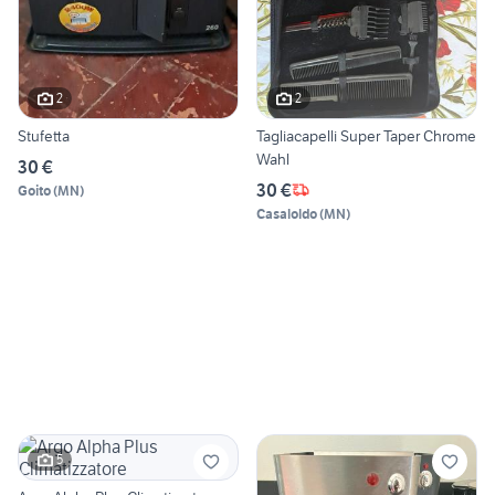
2
2
Stufetta
Tagliacapelli Super Taper Chrome
Wahl
30 €
30 €
Goito
(
MN
)
Casaloldo
(
MN
)
5