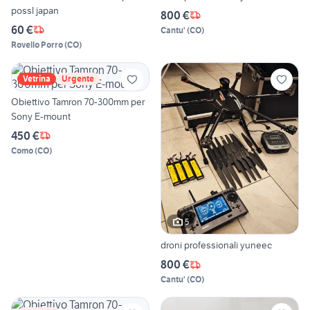
possl japan
800 €
60 €
Cantu'
(
CO
)
Rovello Porro
(
CO
)
Vetrina
Urgente
Obiettivo Tamron 70-300mm per
Sony E-mount
450 €
Como
(
CO
)
5
droni professionali yuneec
800 €
Cantu'
(
CO
)