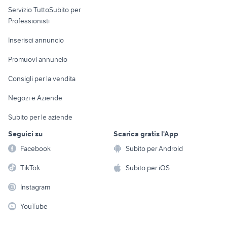
Servizio TuttoSubito per
persona
Informatica
Animali
Professionisti
Arredamento e
Console e
Accessori per
Casalinghi
Inserisci annuncio
Videogiochi
animali
Elettrodomestici
Promuovi annuncio
Audio/Video
Musica e Film
Giardino e Fai da te
Consigli per la vendita
Fotografia
Libri e Riviste
Abbigliamento e
Negozi e Aziende
Telefonia
Strumenti Musicali
Accessori
Subito per le aziende
Sports
Tutto per i bambini
Seguici su
Scarica gratis l'App
Biciclette
Facebook
Subito per Android
Collezionismo
TikTok
Subito per iOS
Instagram
YouTube