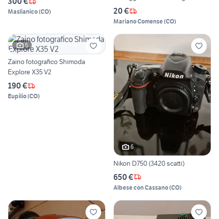
300 €
20 €
Maslianico
(
CO
)
Mariano Comense
(
CO
)
5
Zaino fotografico Shimoda
Explore X35 V2
190 €
Eupilio
(
CO
)
6
Nikon D750 (3420 scatti)
650 €
Albese con Cassano
(
CO
)