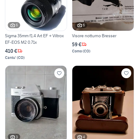
6
6
Sigma 35mm f1.4 Art EF + Viltrox
Visore notturno Bresser
EF-EOS M2 0.71x
59 €
410 €
Como
(
CO
)
Cantu'
(
CO
)
3
4