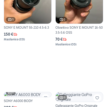
5
5
SONY E MOUNT 55-210 4.5-6.3
Obiettivo SONY E MOUNT 16-50
3.5-5.6 OSS
150 €
70 €
Maslianico
(
CO
)
Maslianico
(
CO
)
6
5
SONY A6000 BODY
Galleggiante GoPro Originale