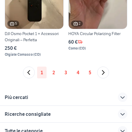
5
2
DJI Osmo Pocket 1 + Accessori
HOYA Circular Polarizing Filter
Originali – Perfetta
60 €
250 €
Como
(
CO
)
Olgiate Comasco
(
CO
)
1
2
3
4
5
Più cercati
Correlati
Richerche simili
Suggerimenti
Ricerche consigliate
rimorchio agricolo
lavoro belluno
muletto usato veicoli
ribaltabile trilaterale
commerciali
bonetti usato 4x4 lombardia
carrello food truck
veicoli commerciali
Tutte le categorie
veicoli commerciali