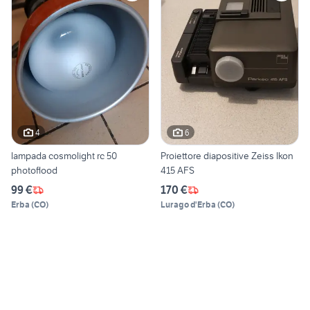
4
6
lampada cosmolight rc 50
Proiettore diapositive Zeiss Ikon
photoflood
415 AFS
99 €
170 €
Erba
(
CO
)
Lurago d'Erba
(
CO
)