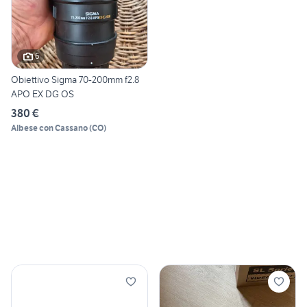
6
Obiettivo Sigma 70-200mm f2.8
APO EX DG OS
380 €
Albese con Cassano
(
CO
)