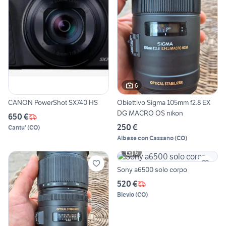
6
CANON PowerShot SX740 HS
Obiettivo Sigma 105mm f2.8 EX
DG MACRO OS nikon
650 €
250 €
Cantu'
(
CO
)
Albese con Cassano
(
CO
)
6
Sony a6500 solo corpo
520 €
Blevio
(
CO
)