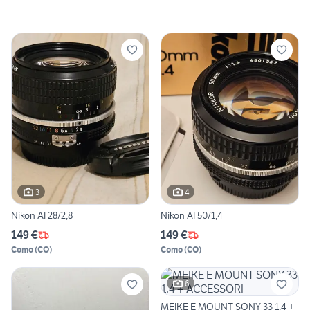
3
4
Nikon AI 28/2,8
Nikon AI 50/1,4
149 €
149 €
Como
(
CO
)
Como
(
CO
)
6
MEIKE E MOUNT SONY 33 1.4 +