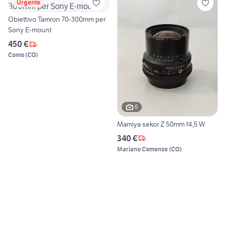
Urgente
Obiettivo Tamron 70-300mm per
Sony E-mount
450 €
Como
(
CO
)
6
Mamiya sekor Z 50mm f4,5 W
340 €
Mariano Comense
(
CO
)