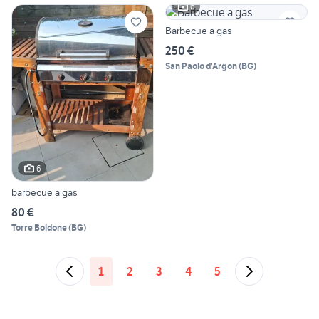
6
Barbecue a gas
250 €
San Paolo d'Argon
(
BG
)
6
barbecue a gas
80 €
Torre Boldone
(
BG
)
1
2
3
4
5