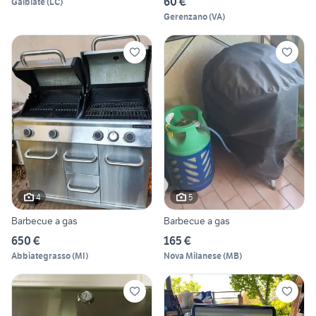
60 €
Galbiate
(
LC
)
Gerenzano
(
VA
)
4
5
Barbecue a gas
Barbecue a gas
650 €
165 €
Abbiategrasso
(
MI
)
Nova Milanese
(
MB
)