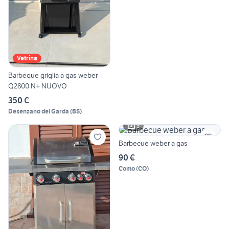
Vetrina
Barbeque griglia a gas weber
Q2800 N+ NUOVO
350 €
Desenzano del Garda
(
BS
)
3
Barbecue weber a gas
90 €
Como
(
CO
)