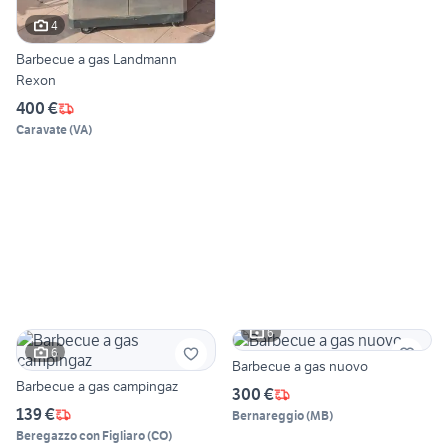
4
Barbecue a gas Landmann
Rexon
400 €
Caravate
(
VA
)
6
6
Barbecue a gas nuovo
Barbecue a gas campingaz
300 €
139 €
Bernareggio
(
MB
)
Beregazzo con Figliaro
(
CO
)