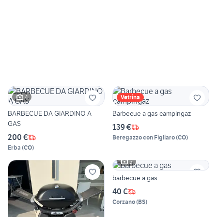
4
Vetrina
BARBECUE DA GIARDINO A
Barbecue a gas campingaz
GAS
139 €
200 €
Beregazzo con Figliaro
(
CO
)
Erba
(
CO
)
5
barbecue a gas
40 €
Corzano
(
BS
)