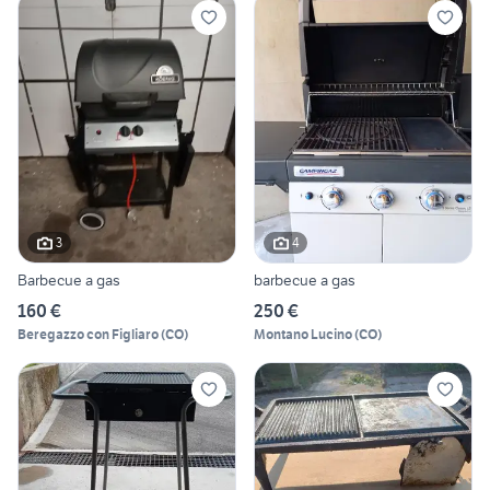
3
4
Barbecue a gas
barbecue a gas
160 €
250 €
Beregazzo con Figliaro
(
CO
)
Montano Lucino
(
CO
)