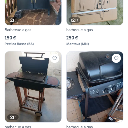
5
3
Barbecue a gas
barbecue a gas
150 €
250 €
Pertica Bassa
(
BS
)
Mantova
(
MN
)
5
barbecue a gas
barbecue a gas