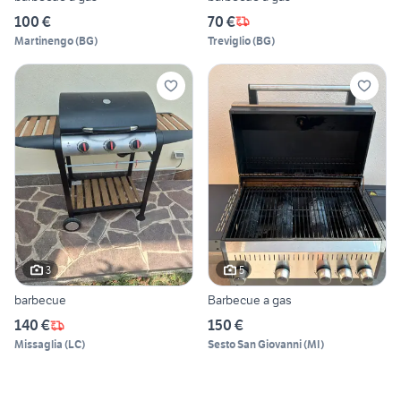
100 €
70 €
Martinengo
(
BG
)
Treviglio
(
BG
)
3
5
barbecue
Barbecue a gas
140 €
150 €
Missaglia
(
LC
)
Sesto San Giovanni
(
MI
)