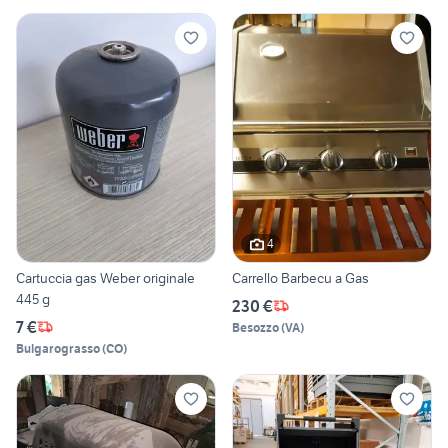
4
Cartuccia gas Weber originale
Carrello Barbecu a Gas
445 g
230 €
7 €
Besozzo
(
VA
)
Bulgarograsso
(
CO
)