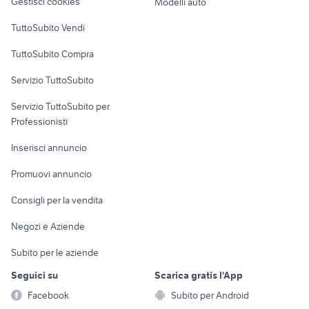
Gestisci cookies
Modelli auto
Case vacanza
TuttoSubito Vendi
Uffici e Locali
TuttoSubito Compra
commerciali
Servizio TuttoSubito
elettronica
per la casa e la
sports e hobby
Servizio TuttoSubito per
persona
Informatica
Animali
Professionisti
Arredamento e
Console e
Accessori per
Casalinghi
Inserisci annuncio
Videogiochi
animali
Elettrodomestici
Promuovi annuncio
Audio/Video
Musica e Film
Giardino e Fai da te
Consigli per la vendita
Fotografia
Libri e Riviste
Abbigliamento e
Negozi e Aziende
Telefonia
Strumenti Musicali
Accessori
Subito per le aziende
Sports
Tutto per i bambini
Seguici su
Scarica gratis l'App
Biciclette
Facebook
Subito per Android