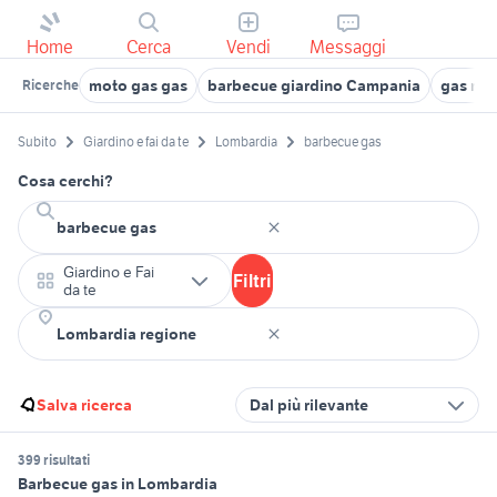
Home
Cerca
Vendi
Messaggi
moto gas gas
barbecue giardino Campania
gas ref
Ricerche
Subito
Giardino e fai da te
Lombardia
barbecue gas
Cosa cerchi?
Giardino e Fai
Filtri
da te
Salva ricerca
Dal più rilevante
399 risultati
Barbecue gas in Lombardia