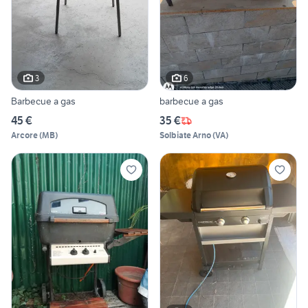
3
6
Barbecue a gas
barbecue a gas
45 €
35 €
Arcore
(
MB
)
Solbiate Arno
(
VA
)