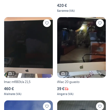
420 €
Saronno
(
VA
)
2
2
Imac mf883t/a 21,5
iMac 20 guasto
460 €
39 €
Malnate
(
VA
)
Angera
(
VA
)