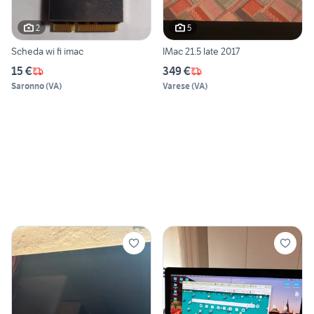
2
5
Scheda wi fi imac
IMac 21.5 late 2017
15 €
349 €
Saronno
(
VA
)
Varese
(
VA
)