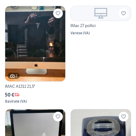
IMac 27 pollici
Varese
(
VA
)
2
IMAC A1311 21,5"
50 €
Gavirate
(
VA
)