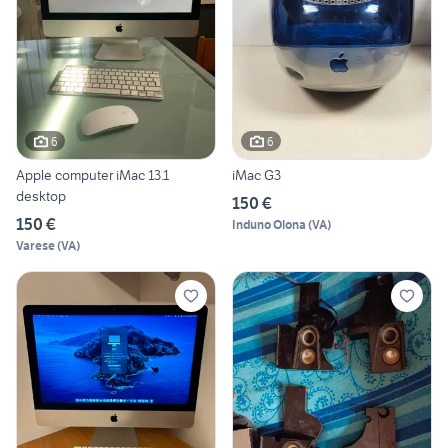
6
6
Apple computer iMac 13.1
iMac G3
desktop
150 €
150 €
Induno Olona
(
VA
)
Varese
(
VA
)