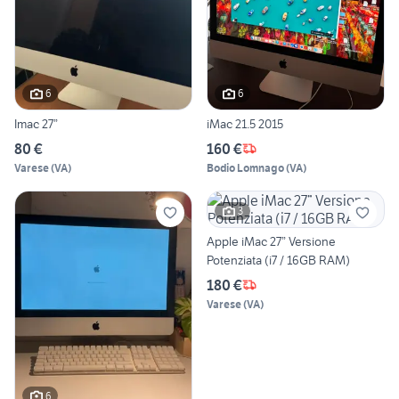
6
6
Imac 27”
iMac 21.5 2015
80 €
160 €
Varese
(
VA
)
Bodio Lomnago
(
VA
)
3
Apple iMac 27” Versione
Potenziata (i7 / 16GB RAM)
180 €
Varese
(
VA
)
6