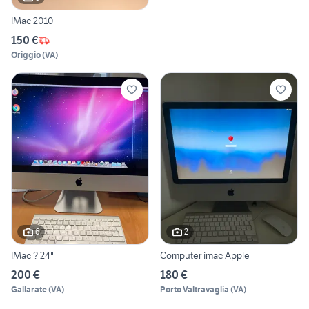
IMac 2010
150 €
Origgio
(
VA
)
6
2
IMac ? 24"
Computer imac Apple
200 €
180 €
Gallarate
(
VA
)
Porto Valtravaglia
(
VA
)