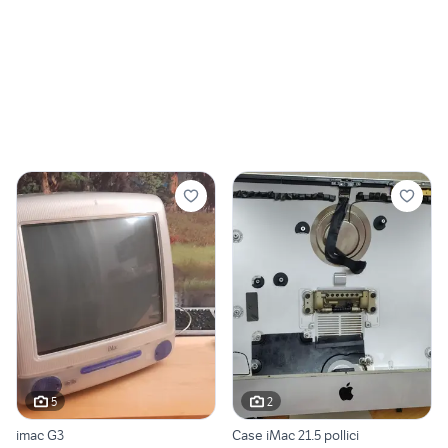
5
2
imac G3
Case iMac 21.5 pollici