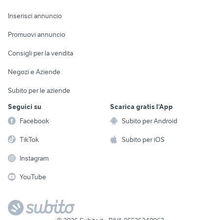
Arredamento e
Console e
Accessori per
Casalinghi
Inserisci annuncio
Videogiochi
animali
Elettrodomestici
Promuovi annuncio
Audio/Video
Musica e Film
Giardino e Fai da te
Consigli per la vendita
Fotografia
Libri e Riviste
Abbigliamento e
Negozi e Aziende
Telefonia
Strumenti Musicali
Accessori
Subito per le aziende
Sports
Tutto per i bambini
Seguici su
Scarica gratis l'App
Biciclette
Facebook
Subito per Android
Collezionismo
TikTok
Subito per iOS
Instagram
YouTube