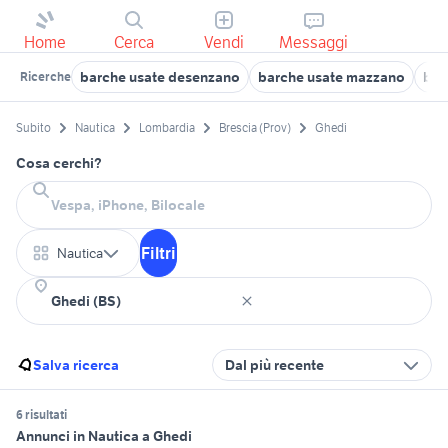
Home
Cerca
Vendi
Messaggi
barche usate desenzano
barche usate mazzano
bar
Ricerche
Subito
Nautica
Lombardia
Brescia (Prov)
Ghedi
Cosa cerchi?
Filtri
Nautica
Salva ricerca
Dal più recente
6 risultati
Annunci in Nautica a Ghedi