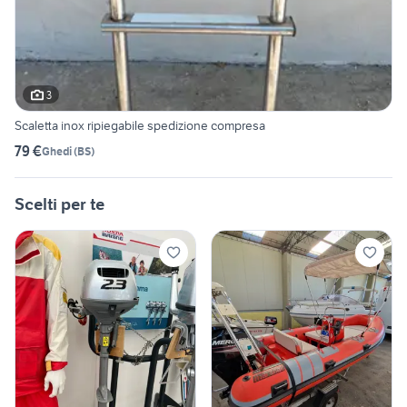
3
Scaletta inox ripiegabile spedizione compresa
79 €
Ghedi
(
BS
)
Scelti per te