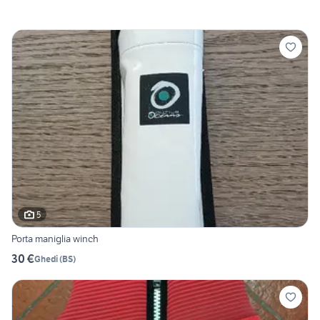
5
Porta maniglia winch
30 €
Ghedi
(
BS
)