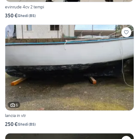
evinrude 4cv 2 tempi
350 €
Ghedi
(
BS
)
6
lancia in vtr
250 €
Ghedi
(
BS
)