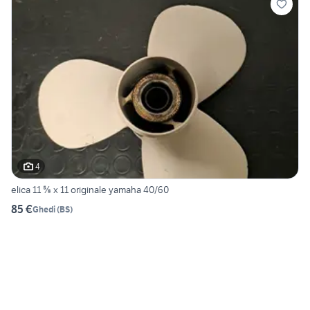
4
elica 11 ⅝ x 11 originale yamaha 40/60
85 €
Ghedi
(
BS
)