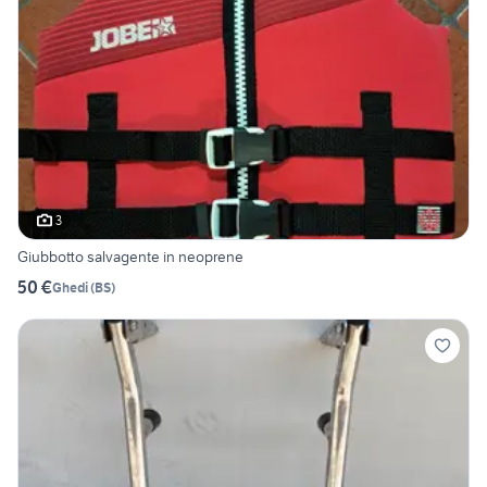
3
Giubbotto salvagente in neoprene
50 €
Ghedi
(
BS
)