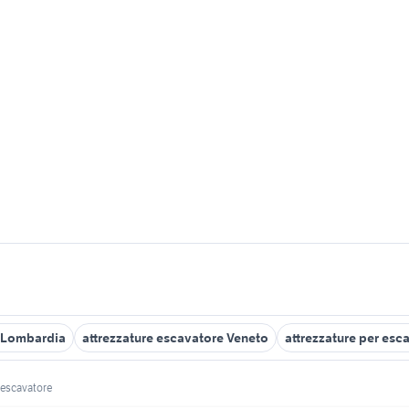
i Lombardia
attrezzature escavatore Veneto
attrezzature per esc
escavatore