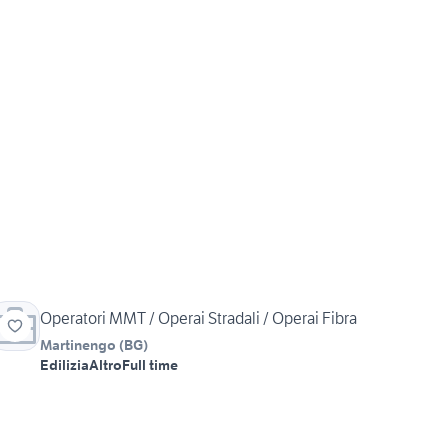
Operatori MMT / Operai Stradali / Operai Fibra
Martinengo
(
BG
)
Edilizia
Altro
Full time