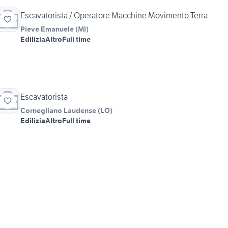
Escavatorista / Operatore Macchine Movimento Terra
Pieve Emanuele
(
MI
)
Edilizia
Altro
Full time
Escavatorista
Cornegliano Laudense
(
LO
)
Edilizia
Altro
Full time