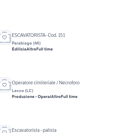
ESCAVATORISTA- Cod. 151
Parabiago
(
MI
)
Edilizia
Altro
Full time
Operatore cimiteriale / Necroforo
Lecco
(
LC
)
Produzione - Operai
Altro
Full time
Escavatorista - palista