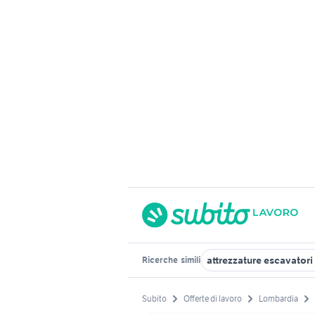
attrezzature escavator
Ricerche
simili
Subito
Offerte di lavoro
Lombardia