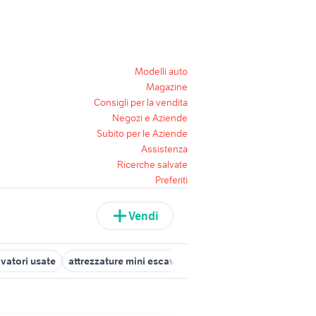
Modelli auto
Magazine
Consigli per la vendita
Negozi e Aziende
Subito per le Aziende
Assistenza
Ricerche salvate
Preferiti
Vendi
avatori usate
attrezzature mini escavatore
attrezzature escavato