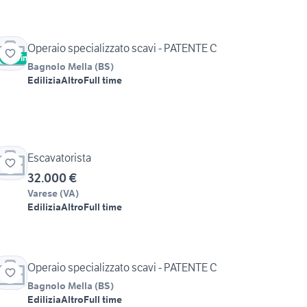
Operaio specializzato scavi - PATENTE C
Vetrina
Bagnolo Mella
(
BS
)
Edilizia
Altro
Full time
Escavatorista
32.000 €
Varese
(
VA
)
Edilizia
Altro
Full time
Operaio specializzato scavi - PATENTE C
Bagnolo Mella
(
BS
)
Edilizia
Altro
Full time