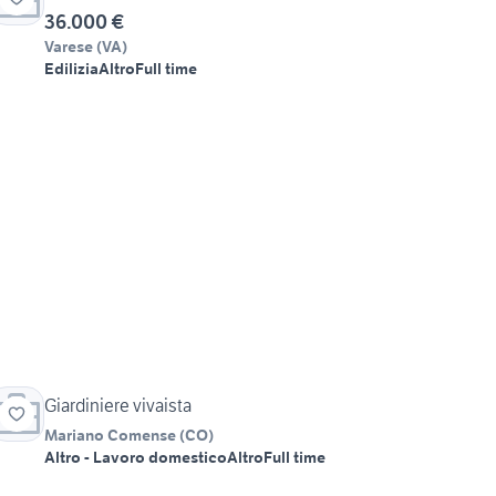
36.000 €
Varese
(
VA
)
Edilizia
Altro
Full time
Giardiniere vivaista
Mariano Comense
(
CO
)
Altro - Lavoro domestico
Altro
Full time