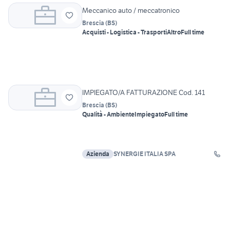
Meccanico auto / meccatronico
Brescia
(
BS
)
Acquisti - Logistica - Trasporti
Altro
Full time
IMPIEGATO/A FATTURAZIONE Cod. 141
Brescia
(
BS
)
Qualità - Ambiente
Impiegato
Full time
Azienda
SYNERGIE ITALIA SPA