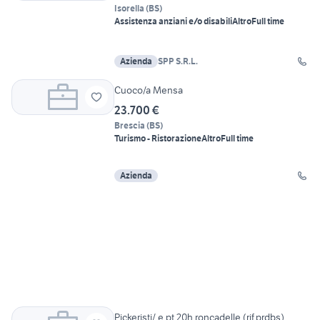
Isorella
(
BS
)
Assistenza anziani e/o disabili
Altro
Full time
Azienda
SPP S.R.L.
Cuoco/a Mensa
23.700 €
Brescia
(
BS
)
Turismo - Ristorazione
Altro
Full time
Azienda
Pickeristi/ e pt 20h roncadelle (rif.prdbs)