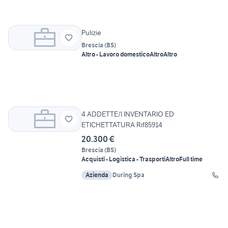
Pulizie
Brescia
(
BS
)
Altro - Lavoro domestico
Altro
Altro
4 ADDETTE/I INVENTARIO ED
ETICHETTATURA Rif85914
20.300 €
Brescia
(
BS
)
Acquisti - Logistica - Trasporti
Altro
Full time
Azienda
During Spa