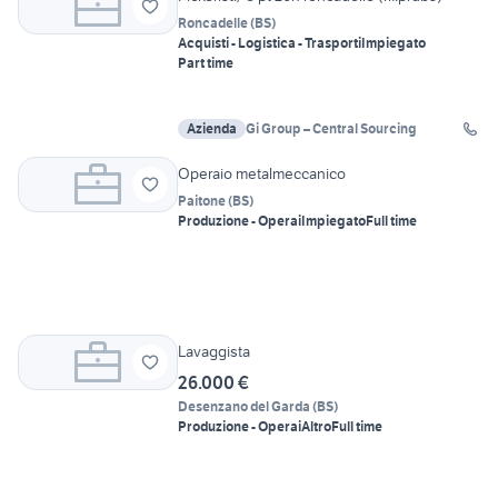
Roncadelle
(
BS
)
Acquisti - Logistica - Trasporti
Impiegato
Part time
Azienda
Gi Group – Central Sourcing
Operaio metalmeccanico
Paitone
(
BS
)
Produzione - Operai
Impiegato
Full time
Lavaggista
26.000 €
Desenzano del Garda
(
BS
)
Produzione - Operai
Altro
Full time