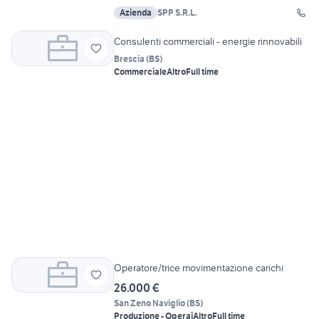
Azienda
SPP S.R.L.
Consulenti commerciali - energie rinnovabili
Brescia
(
BS
)
Commerciale
Altro
Full time
Operatore/trice movimentazione carichi
26.000 €
San Zeno Naviglio
(
BS
)
Produzione - Operai
Altro
Full time