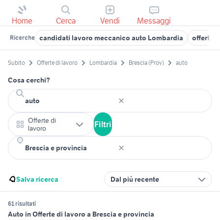
Home
Cerca
Vendi
Messaggi
candidati lavoro meccanico auto Lombardia
offerte 
Ricerche
Subito
Offerte di lavoro
Lombardia
Brescia (Prov)
auto
Cosa cerchi?
Offerte di
Filtri
lavoro
Salva ricerca
Dal più recente
61 risultati
Auto in Offerte di lavoro a Brescia e provincia