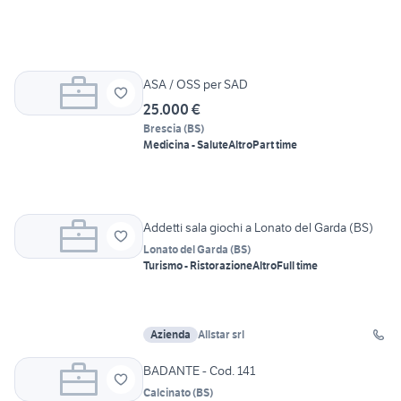
ASA / OSS per SAD
25.000 €
Brescia
(
BS
)
Medicina - Salute
Altro
Part time
Addetti sala giochi a Lonato del Garda (BS)
Lonato del Garda
(
BS
)
Turismo - Ristorazione
Altro
Full time
Azienda
Allstar srl
BADANTE - Cod. 141
Calcinato
(
BS
)