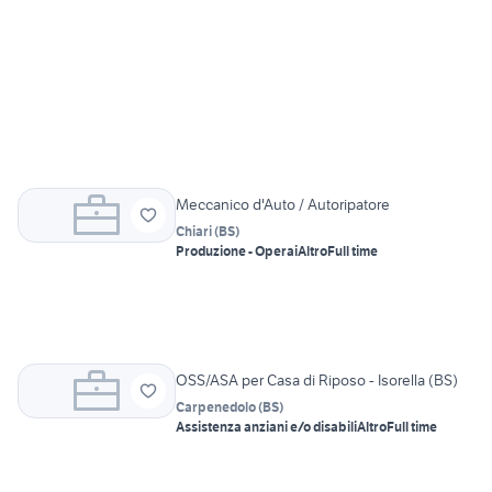
Meccanico d'Auto / Autoripatore
Chiari
(
BS
)
Produzione - Operai
Altro
Full time
OSS/ASA per Casa di Riposo - Isorella (BS)
Carpenedolo
(
BS
)
Assistenza anziani e/o disabili
Altro
Full time