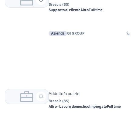
Brescia
(
BS
)
Supporto al cliente
Altro
Full time
Azienda
GI GROUP
Addetto/a pulizie
Brescia
(
BS
)
Altro - Lavoro domestico
Impiegato
Full time