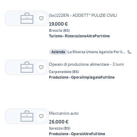
(bs)222874 - ADDETT* PULIZIE CIVILI
19.000 €
Brescia
(
BS
)
Turismo - Ristorazione
Altro
Part time
Azienda
La Risorsa Umana Agenzia Per il
Lavoro
Opeaio di produzione alimentare - 3 turni
Carpenedolo
(
BS
)
Produzione - Operai
Impiegato
Full time
Meccanico auto
26.000 €
Sarezzo
(
BS
)
Produzione - Operai
Altro
Full time