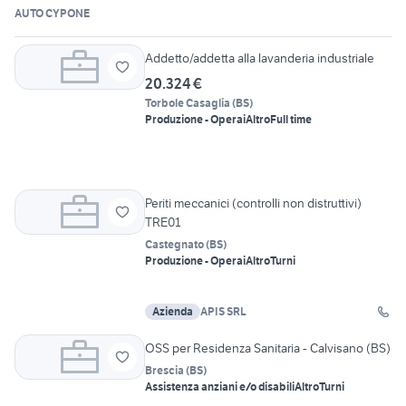
AUTO CYPONE
Addetto/addetta alla lavanderia industriale
20.324 €
Torbole Casaglia
(
BS
)
Produzione - Operai
Altro
Full time
Periti meccanici (controlli non distruttivi)
TRE01
Castegnato
(
BS
)
Produzione - Operai
Altro
Turni
Azienda
APIS SRL
OSS per Residenza Sanitaria - Calvisano (BS)
Brescia
(
BS
)
Assistenza anziani e/o disabili
Altro
Turni