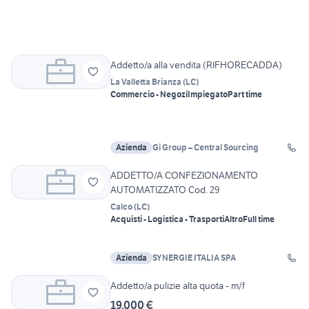
Addetto/a alla vendita (RIFHORECADDA)
La Valletta Brianza
(
LC
)
Commercio - Negozi
Impiegato
Part time
Azienda
Gi Group – Central Sourcing
ADDETTO/A CONFEZIONAMENTO
AUTOMATIZZATO Cod. 29
Calco
(
LC
)
Acquisti - Logistica - Trasporti
Altro
Full time
Azienda
SYNERGIE ITALIA SPA
Addetto/a pulizie alta quota - m/f
19.000 €