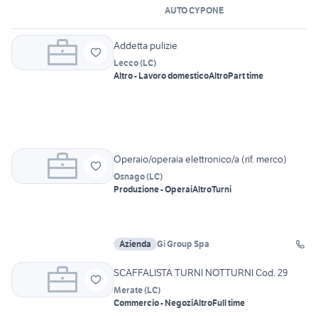
AUTO CYPONE
Addetta pulizie
Lecco
(
LC
)
Altro - Lavoro domestico
Altro
Part time
Operaio/operaia elettronico/a (rif. merco)
Osnago
(
LC
)
Produzione - Operai
Altro
Turni
Azienda
Gi Group Spa
SCAFFALISTA TURNI NOTTURNI Cod. 29
Merate
(
LC
)
Commercio - Negozi
Altro
Full time