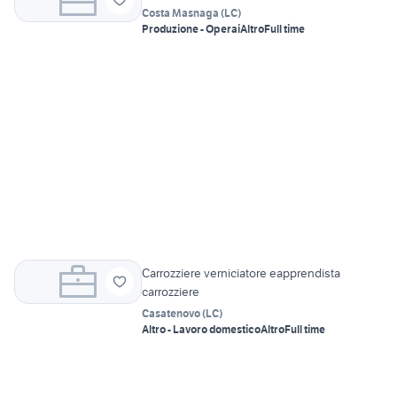
Costa Masnaga
(
LC
)
Produzione - Operai
Altro
Full time
Carrozziere verniciatore eapprendista
carrozziere
Casatenovo
(
LC
)
Altro - Lavoro domestico
Altro
Full time