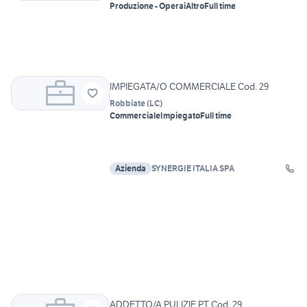
Produzione - Operai
Altro
Full time
IMPIEGATA/O COMMERCIALE Cod. 29
Robbiate
(
LC
)
Commerciale
Impiegato
Full time
Azienda
SYNERGIE ITALIA SPA
ADDETTO/A PULIZIE PT Cod. 29