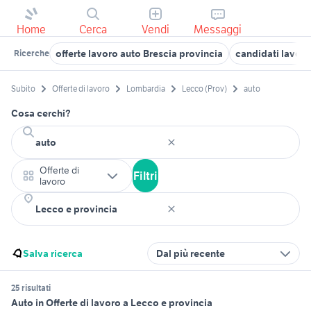
Home
Cerca
Vendi
Messaggi
offerte lavoro auto Brescia provincia
candidati lavor
Ricerche
Subito
Offerte di lavoro
Lombardia
Lecco (Prov)
auto
Cosa cerchi?
Offerte di
Filtri
lavoro
Salva ricerca
Dal più recente
25 risultati
Auto in Offerte di lavoro a Lecco e provincia