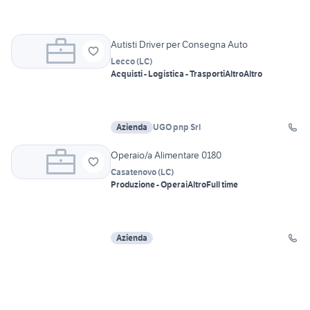
Autisti Driver per Consegna Auto
Lecco
(
LC
)
Acquisti - Logistica - Trasporti
Altro
Altro
Azienda
UGO pnp Srl
Operaio/a Alimentare 0180
Casatenovo
(
LC
)
Produzione - Operai
Altro
Full time
Azienda