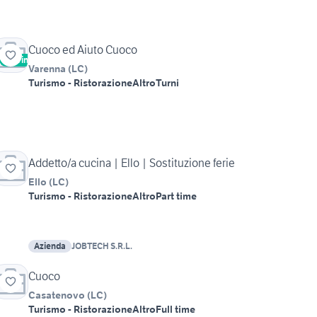
Cuoco ed Aiuto Cuoco
Vetrina
Varenna
(
LC
)
Turismo - Ristorazione
Altro
Turni
Addetto/a cucina | Ello | Sostituzione ferie
Ello
(
LC
)
Turismo - Ristorazione
Altro
Part time
Azienda
JOBTECH S.R.L.
Cuoco
Casatenovo
(
LC
)
Turismo - Ristorazione
Altro
Full time