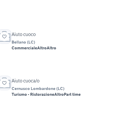
Aiuto cuoco
Bellano
(
LC
)
Commerciale
Altro
Altro
Aiuto cuoca/o
Cernusco Lombardone
(
LC
)
Turismo - Ristorazione
Altro
Part time