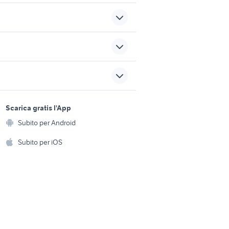
anti
lavoro ivrea
a
salnuovo
lavoro sesto san giovanni
sports e hobby
a
Scarica gratis l'App
Animali
na
attrezzature lapidello
Subito per Android
ento e
Accessori per animali
hi
Subito per iOS
nismo
berlingo diesel
Musica e Film
omestici
Libri e Riviste
e Fai da te
Strumenti Musicali
amento e
ri
Sports
 i bambini