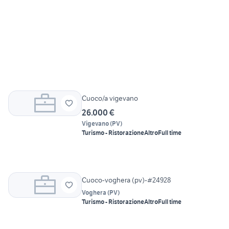
Cuoco/a vigevano
26.000 €
Vigevano
(
PV
)
Turismo - Ristorazione
Altro
Full time
Cuoco-voghera (pv)-#24928
Voghera
(
PV
)
Turismo - Ristorazione
Altro
Full time