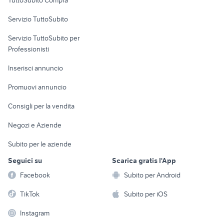
commerciali
Servizio TuttoSubito
elettronica
per la casa e la
sports e hobby
Servizio TuttoSubito per
persona
Informatica
Animali
Professionisti
Arredamento e
Console e
Accessori per
Casalinghi
Inserisci annuncio
Videogiochi
animali
Elettrodomestici
Promuovi annuncio
Audio/Video
Musica e Film
Giardino e Fai da te
Consigli per la vendita
Fotografia
Libri e Riviste
Abbigliamento e
Negozi e Aziende
Telefonia
Strumenti Musicali
Accessori
Subito per le aziende
Sports
Tutto per i bambini
Seguici su
Scarica gratis l'App
Biciclette
Facebook
Subito per Android
Collezionismo
TikTok
Subito per iOS
Instagram