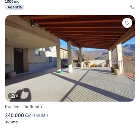
1000 mq
Agenzia
6
Rustico ristrutturato
240.000 €
Milano
(
MI
)
350 mq