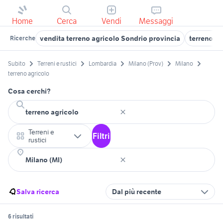
Home
Cerca
Vendi
Messaggi
vendita terreno agricolo Sondrio provincia
terreno ag
Ricerche
Subito
Terreni e rustici
Lombardia
Milano (Prov)
Milano
terreno agricolo
Cosa cerchi?
Terreni e
Filtri
rustici
Salva ricerca
Dal più recente
6 risultati