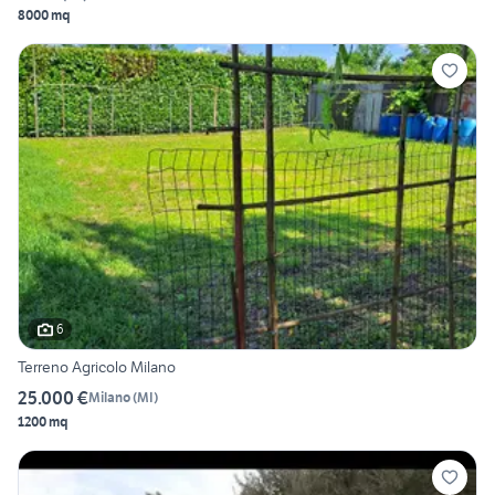
8000 mq
6
Terreno Agricolo Milano
25.000 €
Milano
(
MI
)
1200 mq