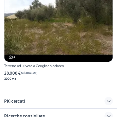
4
Terreno ad uliveto a Corigliano calabro
28.000 €
Milano
(
MI
)
2000 mq
Più cercati
Correlati
Richerche simili
Suggerimenti
Ricerche consigliate