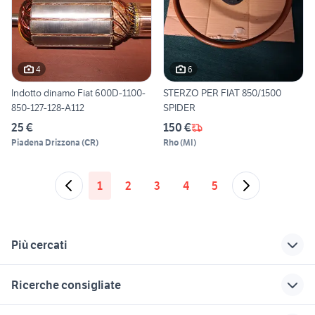
4
6
Indotto dinamo Fiat 600D-1100-
STERZO PER FIAT 850/1500
850-127-128-A112
SPIDER
25 €
150 €
Piadena Drizzona
(
CR
)
Rho
(
MI
)
1
2
3
4
5
Più cercati
Correlati
Richerche simili
Suggerimenti
Ricerche consigliate
fiat punto evo in
fiat panda bianca
fiat 127 Piemonte
lazio
fiat 850 in campania
fiat 850 cabrio auto
fiat scudo tetto alto
fiat martina franca