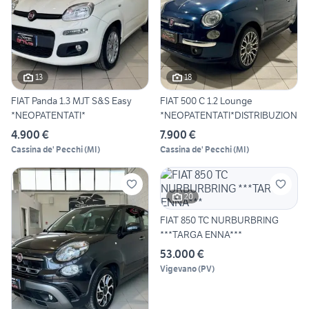
13
18
FIAT Panda 1.3 MJT S&S Easy
FIAT 500 C 1.2 Lounge
*NEOPATENTATI*
*NEOPATENTATI*DISTRIBUZION
4.900 €
7.900 €
Cassina de' Pecchi
(
MI
)
Cassina de' Pecchi
(
MI
)
20
FIAT 850 TC NURBURBRING
***TARGA ENNA***
53.000 €
Vigevano
(
PV
)