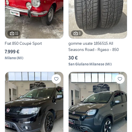
11
3
Fiat 850 Coupè Sport
gomme usate 1856515 All
Seasons Road - Rgaso - 850
7.999 €
30 €
Milano
(
MI
)
San Giuliano Milanese
(
MI
)