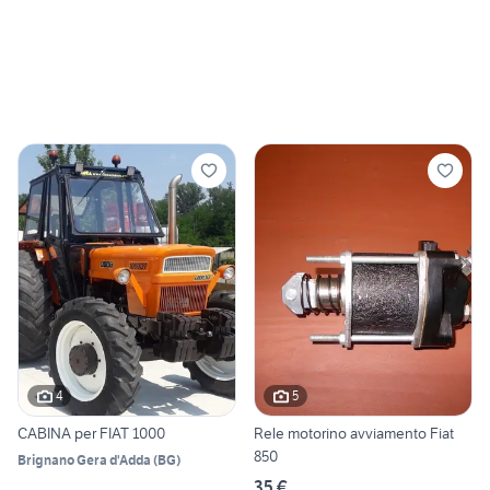
4
5
CABINA per FIAT 1000
Rele motorino avviamento Fiat
850
Brignano Gera d'Adda
(
BG
)
35 €