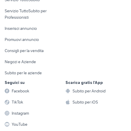
elettronica
per la casa e la
sports e hobby
Servizio TuttoSubito per
persona
Informatica
Animali
Professionisti
Arredamento e
Console e
Accessori per
Casalinghi
Inserisci annuncio
Videogiochi
animali
Elettrodomestici
Promuovi annuncio
Audio/Video
Musica e Film
Giardino e Fai da te
Consigli per la vendita
Fotografia
Libri e Riviste
Abbigliamento e
Negozi e Aziende
Telefonia
Strumenti Musicali
Accessori
Subito per le aziende
Sports
Tutto per i bambini
Seguici su
Scarica gratis l'App
Biciclette
Facebook
Subito per Android
Collezionismo
TikTok
Subito per iOS
Instagram
YouTube