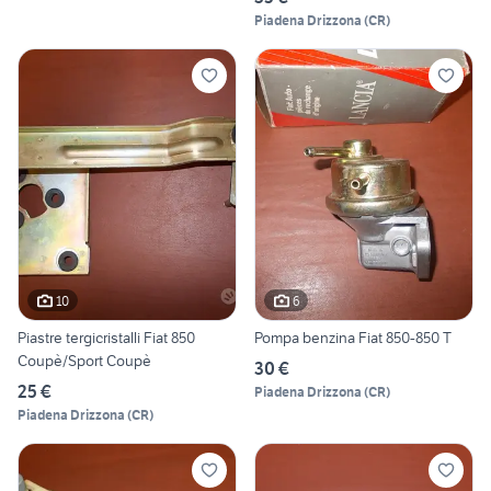
Piadena Drizzona
(
CR
)
10
6
Piastre tergicristalli Fiat 850
Pompa benzina Fiat 850-850 T
Coupè/Sport Coupè
30 €
25 €
Piadena Drizzona
(
CR
)
Piadena Drizzona
(
CR
)