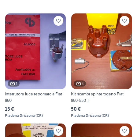
7
4
Interrutore luce retromarcia Fiat
Kit ricambi spinterogeno Fiat
850
850-850 T
15 €
50 €
Piadena Drizzona
(
CR
)
Piadena Drizzona
(
CR
)