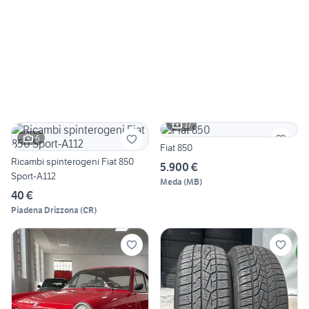
17
6
Fiat 850
Ricambi spinterogeni Fiat 850
5.900 €
Sport-A112
Meda
(
MB
)
40 €
Piadena Drizzona
(
CR
)