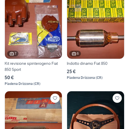
7
6
Kit revisione spinterogeno Fiat
Indotto dinamo Fiat 850
850 Sport
25 €
50 €
Piadena Drizzona
(
CR
)
Piadena Drizzona
(
CR
)