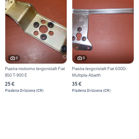
6
8
Piastra motorino tergicristalli Fiat
Piastra tergicristalli Fiat 600D-
850 T-900 E
Multipla-Abarth
25 €
35 €
Piadena Drizzona
(
CR
)
Piadena Drizzona
(
CR
)