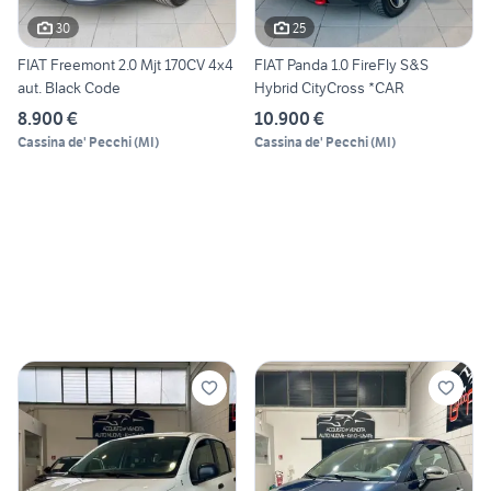
30
25
FIAT Freemont 2.0 Mjt 170CV 4x4
FIAT Panda 1.0 FireFly S&S
aut. Black Code
Hybrid CityCross *CAR
8.900 €
10.900 €
Cassina de' Pecchi
(
MI
)
Cassina de' Pecchi
(
MI
)