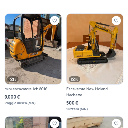
3
6
mini escavatore Jcb 8016
Escavatore New Holand
Hachette
9.000 €
500 €
Poggio Rusco
(
MN
)
Suzzara
(
MN
)