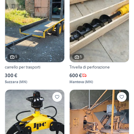
5
5
carrello per trasporti
Trivella di perforazione
300 €
600 €
Suzzara
(
MN
)
Mantova
(
MN
)