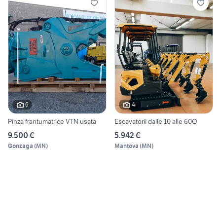
6
4
Pinza frantumatrice VTN usata
Escavatorii dalle 10 alle 60Q
9.500 €
5.942 €
Gonzaga
(
MN
)
Mantova
(
MN
)