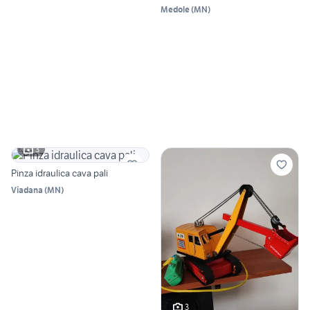
Medole
(
MN
)
3
Pinza idraulica cava pali
Viadana
(
MN
)
3