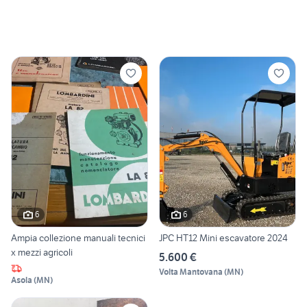
6
6
Ampia collezione manuali tecnici
JPC HT12 Mini escavatore 2024
x mezzi agricoli
5.600 €
Volta Mantovana
(
MN
)
Asola
(
MN
)