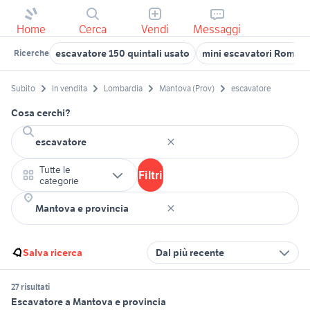
Home
Cerca
Vendi
Messaggi
escavatore 150 quintali usato
mini escavatori Roma p
Ricerche
Subito
In vendita
Lombardia
Mantova (Prov)
escavatore
Cosa cerchi?
Tutte le
Filtri
categorie
Salva ricerca
Dal più recente
27 risultati
Escavatore a Mantova e provincia