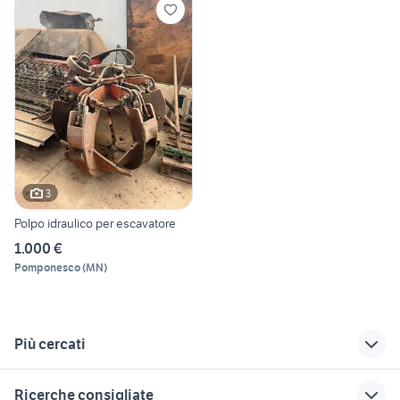
3
Polpo idraulico per escavatore
1.000 €
Pomponesco
(
MN
)
Più cercati
Correlati
Richerche simili
Suggerimenti
Ricerche consigliate