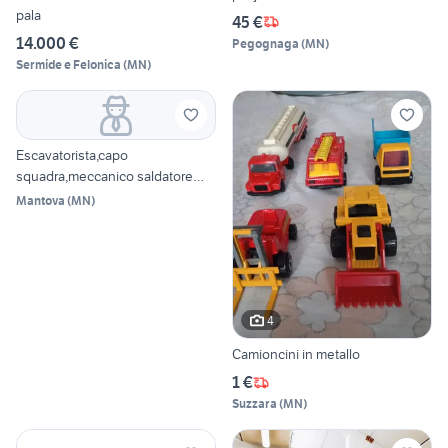
pala
45 €
14.000 €
Pegognaga
(
MN
)
Sermide e Felonica
(
MN
)
Escavatorista,capo
squadra,meccanico saldatore
ecc
Mantova
(
MN
)
4
Camioncini in metallo
1 €
Suzzara
(
MN
)