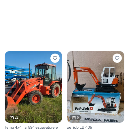
22
6
Terna 4x4 Fai 894 escavatore e
pel job EB 406