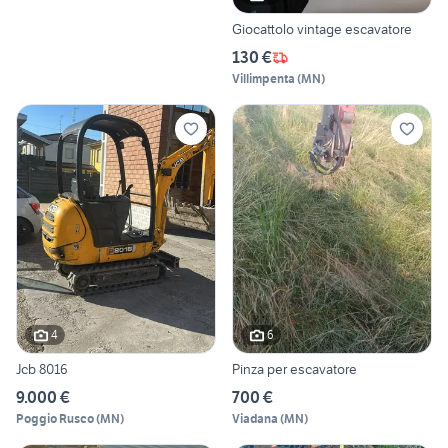
Giocattolo vintage escavatore
130 €
Villimpenta
(
MN
)
4
6
Jcb 8016
Pinza per escavatore
9.000 €
700 €
Poggio Rusco
(
MN
)
Viadana
(
MN
)