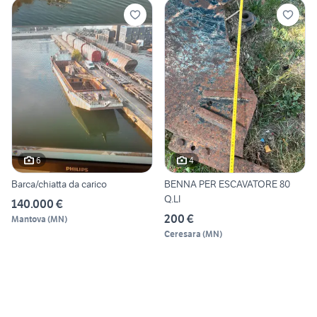
6
4
Barca/chiatta da carico
BENNA PER ESCAVATORE 80
Q.LI
140.000 €
200 €
Mantova
(
MN
)
Ceresara
(
MN
)