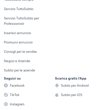
commerciali
Servizio TuttoSubito
elettronica
per la casa e la
sports e hobby
Servizio TuttoSubito per
persona
Informatica
Animali
Professionisti
Arredamento e
Console e
Accessori per
Casalinghi
Inserisci annuncio
Videogiochi
animali
Elettrodomestici
Promuovi annuncio
Audio/Video
Musica e Film
Giardino e Fai da te
Consigli per la vendita
Fotografia
Libri e Riviste
Abbigliamento e
Negozi e Aziende
Telefonia
Strumenti Musicali
Accessori
Subito per le aziende
Sports
Tutto per i bambini
Seguici su
Scarica gratis l'App
Biciclette
Facebook
Subito per Android
Collezionismo
TikTok
Subito per iOS
Instagram