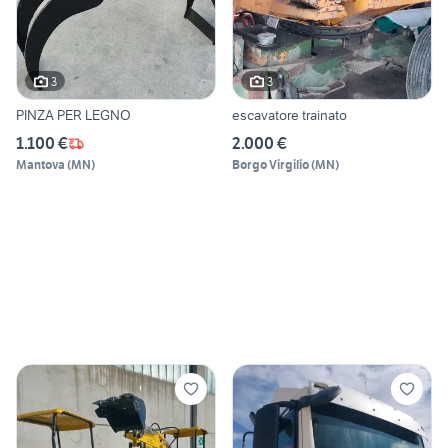
3
3
PINZA PER LEGNO
escavatore trainato
1.100 €
2.000 €
Mantova
(
MN
)
Borgo Virgilio
(
MN
)