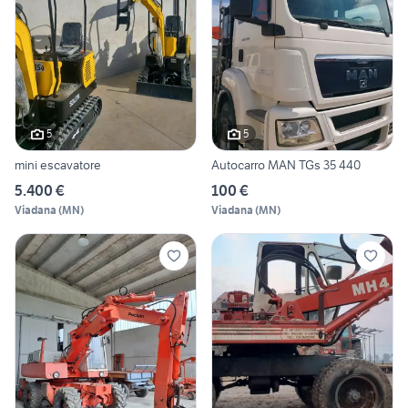
5
5
mini escavatore
Autocarro MAN TGs 35 440
5.400 €
100 €
Viadana
(
MN
)
Viadana
(
MN
)