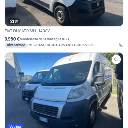
10
FIAT DUCATO MH1 140CV
9.980 €
Montebello della Battaglia
(
PV
)
Rivenditore
CCT - CASTEGGIO CARS AND TRUCKS SRL
Vetrina