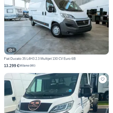
6
Fiat Ducato 35 L4H3 2.3 Multijet 130 CV Euro 6B
13.299 €
Milano
(
MI
)