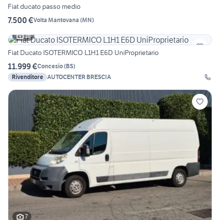
Fiat ducato passo medio
7.500 €
Volta Mantovana
(
MN
)
16
Fiat Ducato ISOTERMICO L1H1 E6D UniProprietario
11.999 €
Concesio
(
BS
)
Rivenditore
AUTOCENTER BRESCIA
7