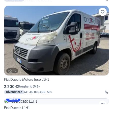
20
Fiat Ducato Motore fuso L1H1
2.200 €
Brugherio
(
MB
)
Rivenditore
MT AUTOCARRI SRL
Vetrina
Fiat Ducato L1H1