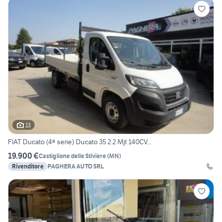
13
FIAT Ducato (4ª serie) Ducato 35 2.2 Mjt 140CV...
19.900 €
Castiglione delle Stiviere
(
MN
)
Rivenditore
PAGHERA AUTO SRL