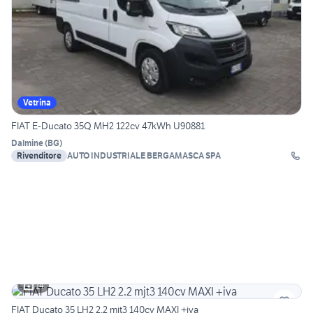
Vetrina
FIAT E-Ducato 35Q MH2 122cv 47kWh U90881
Dalmine
(
BG
)
Rivenditore
AUTO INDUSTRIALE BERGAMASCA SPA
14
FIAT Ducato 35 LH2 2.2 mjt3 140cv MAXI +iva