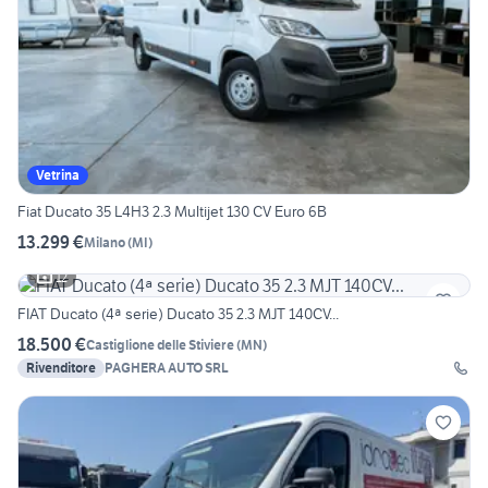
Vetrina
Fiat Ducato 35 L4H3 2.3 Multijet 130 CV Euro 6B
13.299 €
Milano
(
MI
)
12
FIAT Ducato (4ª serie) Ducato 35 2.3 MJT 140CV...
18.500 €
Castiglione delle Stiviere
(
MN
)
Rivenditore
PAGHERA AUTO SRL