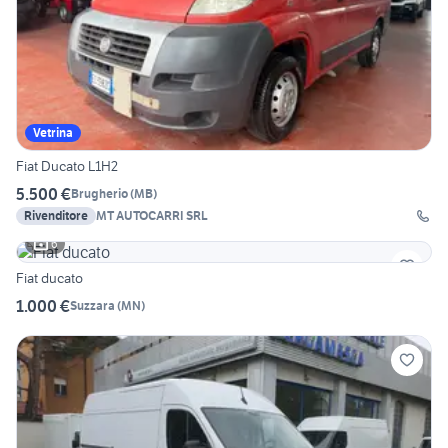
Vetrina
Fiat Ducato L1H2
5.500 €
Brugherio
(
MB
)
Rivenditore
MT AUTOCARRI SRL
6
Fiat ducato
1.000 €
Suzzara
(
MN
)