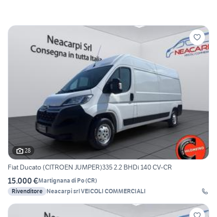
28
Fiat Ducato (CITROEN JUMPER)335 2.2 BHDi 140 CV-CR
15.000 €
Martignana di Po
(
CR
)
Rivenditore
Neacarpi srl VEICOLI COMMERCIALI