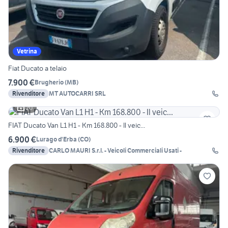
Vetrina
Fiat Ducato a telaio
7.900 €
Brugherio
(
MB
)
Rivenditore
MT AUTOCARRI SRL
20
FIAT Ducato Van L1 H1 - Km 168.800 - Il veic...
6.900 €
Lurago d'Erba
(
CO
)
Rivenditore
CARLO MAURI S.r.l. - Veicoli Commerciali Usati -