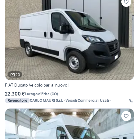
20
FIAT Ducato Veicolo pari al nuovo !
22.300 €
Lurago d'Erba
(
CO
)
Rivenditore
CARLO MAURI S.r.l. - Veicoli Commerciali Usati -