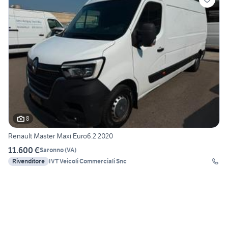
8
Renault Master Maxi Euro6.2 2020
11.600 €
Saronno
(
VA
)
Rivenditore
IVT Veicoli Commerciali Snc