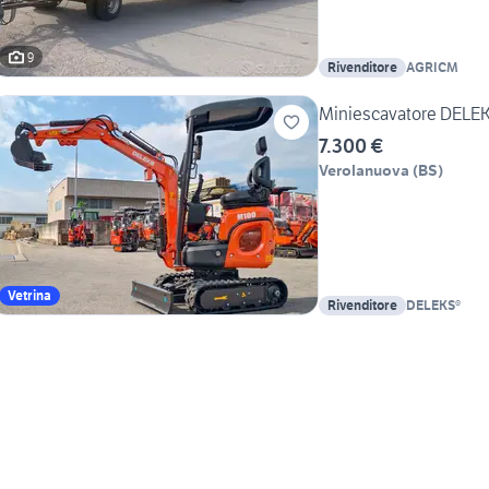
9
Rivenditore
AGRICM
Miniescavatore DELEK
7.300 €
Verolanuova
(
BS
)
Vetrina
Rivenditore
DELEKS®