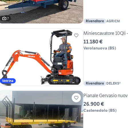
7
Rivenditore
AGRICM
Miniescavatore 10Qli -
11.180 €
Verolanuova
(
BS
)
Vetrina
Rivenditore
DELEKS®
Pianale Gervasio nuo
26.900 €
Castenedolo
(
BS
)