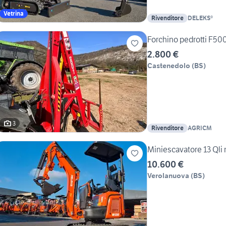
Vetrina
Rivenditore
DELEKS®
Forchino pedrotti F50
2.800 €
Castenedolo
(
BS
)
3
Rivenditore
AGRICM
Miniescavatore 13 Qli 
10.600 €
Verolanuova
(
BS
)