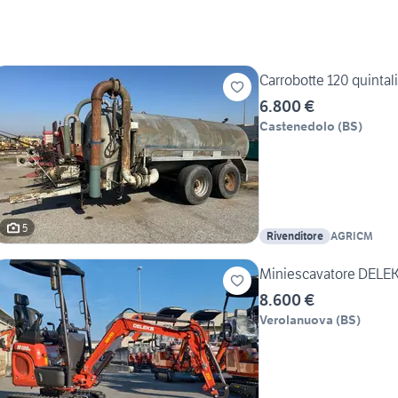
Carrobotte 120 quintali
6.800 €
Castenedolo
(
BS
)
5
Rivenditore
AGRICM
Miniescavatore DELEK
8.600 €
Verolanuova
(
BS
)