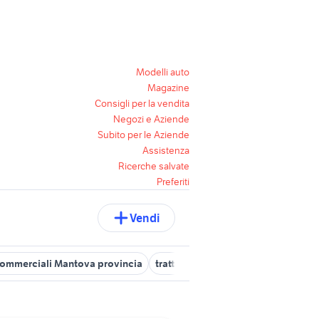
Modelli auto
Magazine
Consigli per la vendita
Negozi e Aziende
Subito per le Aziende
Assistenza
Ricerche salvate
Preferiti
Vendi
 commerciali Mantova provincia
trattori agricoli lombardia
macch