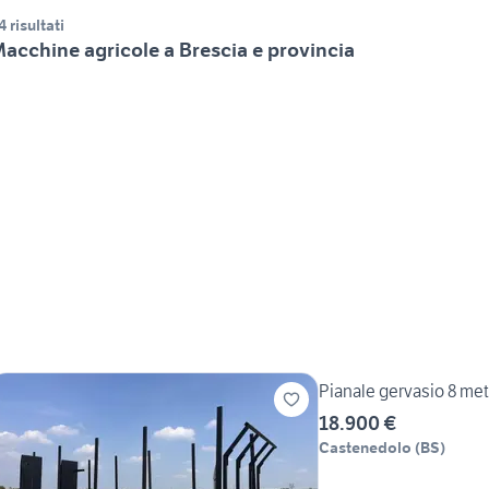
4 risultati
acchine agricole a Brescia e provincia
Pianale gervasio 8 met
18.900 €
Castenedolo
(
BS
)