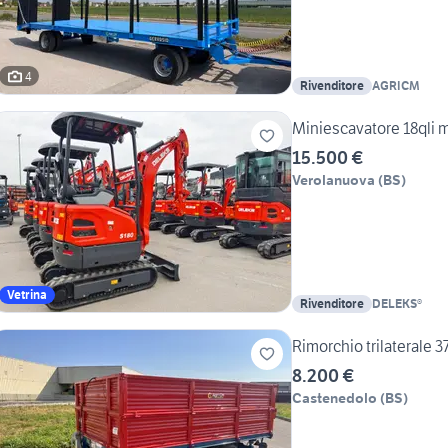
4
Rivenditore
AGRICM
Miniescavatore 18qli m
15.500 €
Verolanuova
(
BS
)
Vetrina
Rivenditore
DELEKS®
Rimorchio trilaterale 
8.200 €
Castenedolo
(
BS
)