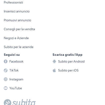
Informatica
Animali
Professionisti
Arredamento e
Console e
Accessori per
Casalinghi
Inserisci annuncio
Videogiochi
animali
Elettrodomestici
Promuovi annuncio
Audio/Video
Musica e Film
Giardino e Fai da te
Consigli per la vendita
Fotografia
Libri e Riviste
Abbigliamento e
Negozi e Aziende
Telefonia
Strumenti Musicali
Accessori
Subito per le aziende
Sports
Tutto per i bambini
Seguici su
Scarica gratis l'App
Biciclette
Facebook
Subito per Android
Collezionismo
TikTok
Subito per iOS
Instagram
YouTube