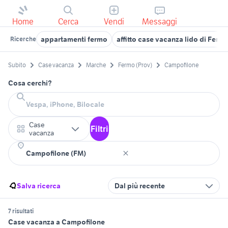
Home
Cerca
Vendi
Messaggi
appartamenti fermo
affitto case vacanza lido di Ferm
Ricerche
Subito
Case vacanza
Marche
Fermo (Prov)
Campofilone
Cosa cerchi?
Case
Filtri
vacanza
Salva ricerca
Dal più recente
7 risultati
Case vacanza a Campofilone