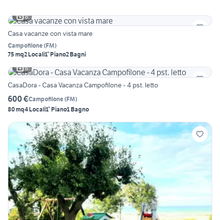
6
Casa vacanze con vista mare
Campofilone
(
FM
)
75 mq
2 Locali
1° Piano
2 Bagni
6
CasaDora - Casa Vacanza Campofilone - 4 pst. letto
600 €
Campofilone
(
FM
)
80 mq
4 Locali
1° Piano
1 Bagno