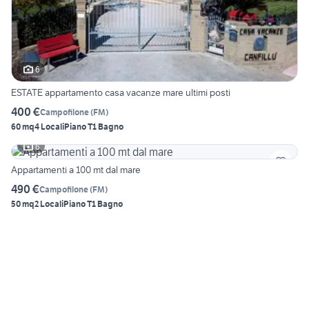
6
ESTATE appartamento casa vacanze mare ultimi posti
400 €
Campofilone
(
FM
)
60 mq
4 Locali
Piano T
1 Bagno
6
Appartamenti a 100 mt dal mare
490 €
Campofilone
(
FM
)
50 mq
2 Locali
Piano T
1 Bagno