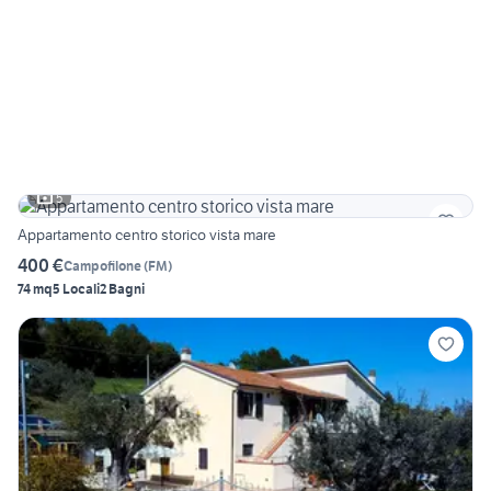
5
Appartamento centro storico vista mare
400 €
Campofilone
(
FM
)
74 mq
5 Locali
2 Bagni