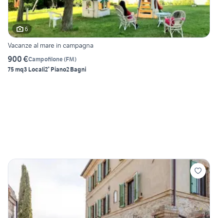
6
Vacanze al mare in campagna
900 €
Campofilone
(
FM
)
75 mq
3 Locali
2° Piano
2 Bagni