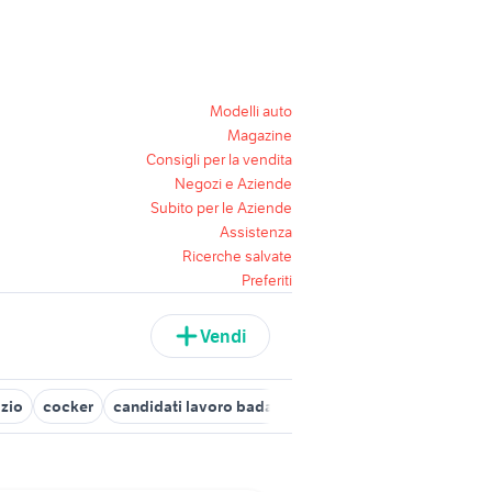
Modelli auto
Magazine
Consigli per la vendita
Negozi e Aziende
Subito per le Aziende
Assistenza
Ricerche salvate
Preferiti
Vendi
azio
cocker
candidati lavoro badanti
vendo cani sicilia
erme