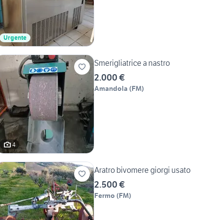
Urgente
Smerigliatrice a nastro
2.000 €
Amandola
(
FM
)
4
Aratro bivomere giorgi usato
2.500 €
Fermo
(
FM
)