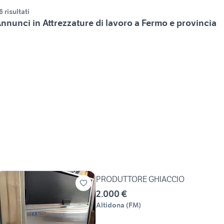
6 risultati
nnunci in Attrezzature di lavoro a Fermo e provincia
PRODUTTORE GHIACCIO
2.000 €
Altidona
(
FM
)