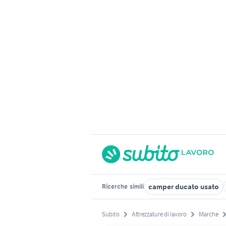
camper ducato usato
Ricerche
simili
Subito
Attrezzature di lavoro
Marche