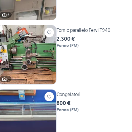
5
Tornio parallelo Fervi T940
2.300 €
Fermo
(
FM
)
6
Congelatori
800 €
Fermo
(
FM
)