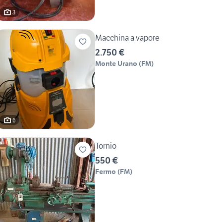
3
Macchina a vapore
2.750 €
Monte Urano
(
FM
)
6
Tornio
550 €
Fermo
(
FM
)