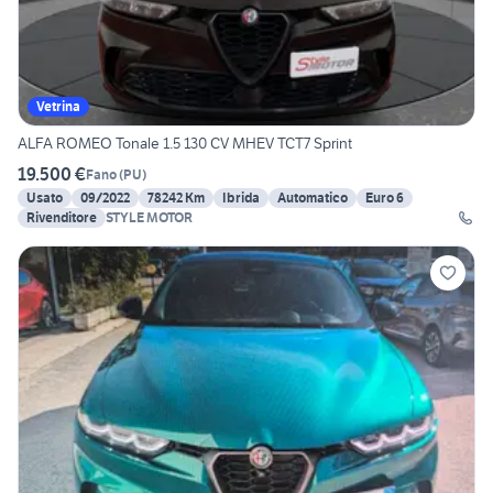
Vetrina
ALFA ROMEO Tonale 1.5 130 CV MHEV TCT7 Sprint
19.500 €
Fano
(
PU
)
Usato
09/2022
78242 Km
Ibrida
Automatico
Euro 6
Rivenditore
STYLE MOTOR