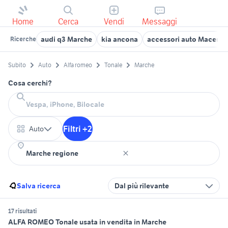
Home
Cerca
Vendi
Messaggi
audi q3 Marche
kia ancona
accessori auto Macerata
Ricerche
Subito
Auto
Alfa romeo
Tonale
Marche
Cosa cerchi?
Filtri +2
Auto
Salva ricerca
Dal più rilevante
17 risultati
ALFA ROMEO Tonale usata in vendita in Marche