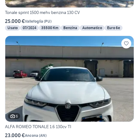
Tonale sprint 1500 mehv benzina 130 CV
25.000 €
Vallefoglia
(
PU
)
Usato
07/2024
35500 Km
Benzina
Automatico
Euro 6e
6
ALFA ROMEO TONALE 1.6 130cv TI
23.000 €
Ancona
(
AN
)