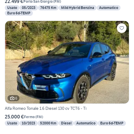
22.499 €
Porto San Giorgio
(
FM
)
Usato
05/2023
76475 Km
Mild Hybrid Benzina
Automatico
Euro 6d-TEMP
6
Alfa Romeo Tonale 1.6 Diesel 130 cv TCT6 - Ti
25.000 €
Fermo
(
FM
)
Usato
10/2023
52000 Km
Diesel
Automatico
Euro 6d-TEMP