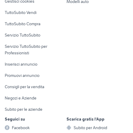
Gestisci cookies
Modelli auto
Case vacanza
TuttoSubito Vendi
Uffici e Locali
TuttoSubito Compra
commerciali
Servizio TuttoSubito
elettronica
per la casa e la
sports e hobby
Servizio TuttoSubito per
persona
Informatica
Animali
Professionisti
Arredamento e
Console e
Accessori per
Casalinghi
Inserisci annuncio
Videogiochi
animali
Elettrodomestici
Promuovi annuncio
Audio/Video
Musica e Film
Giardino e Fai da te
Consigli per la vendita
Fotografia
Libri e Riviste
Abbigliamento e
Negozi e Aziende
Telefonia
Strumenti Musicali
Accessori
Subito per le aziende
Sports
Tutto per i bambini
Seguici su
Scarica gratis l'App
Biciclette
Facebook
Subito per Android