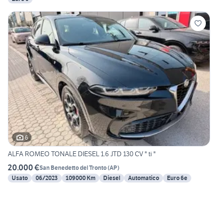
6
ALFA ROMEO TONALE DIESEL 1.6 JTD 130 CV " ti "
20.000 €
San Benedetto del Tronto
(
AP
)
Usato
06/2023
109000 Km
Diesel
Automatico
Euro 6e