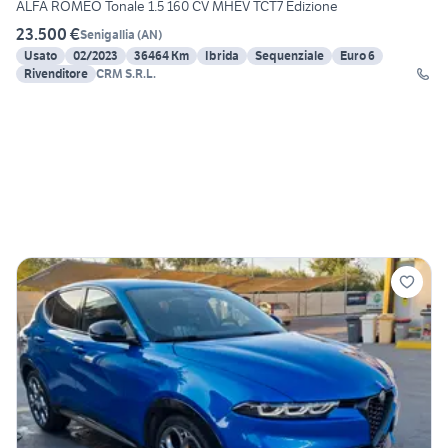
ALFA ROMEO Tonale 1.5 160 CV MHEV TCT7 Edizione
23.500 €
Senigallia
(
AN
)
Usato
02/2023
36464 Km
Ibrida
Sequenziale
Euro 6
Rivenditore
CRM S.R.L.