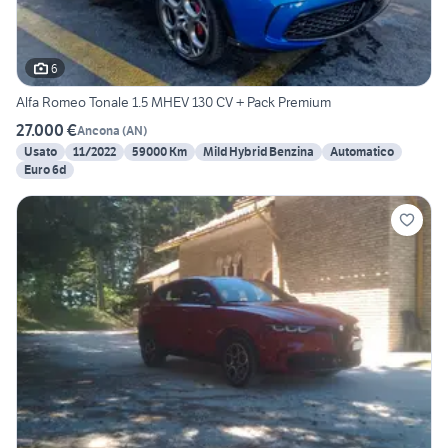
6
Alfa Romeo Tonale 1.5 MHEV 130 CV + Pack Premium
27.000 €
Ancona
(
AN
)
Usato
11/2022
59000 Km
Mild Hybrid Benzina
Automatico
Euro 6d