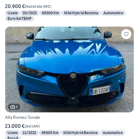
20.900 €
Macerata
(
MC
)
Usato
03/2023
69000 Km
Mild Hybrid Benzina
Automatico
Euro 6d-TEMP
5
Alfa Romeo Tonale
23.000 €
Jesi
(
AN
)
Usato
11/2023
49000 Km
Mild Hybrid Benzina
Automatico
Euro 6