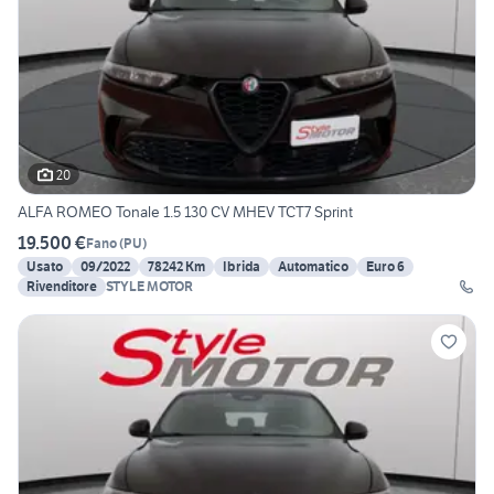
20
ALFA ROMEO Tonale 1.5 130 CV MHEV TCT7 Sprint
19.500 €
Fano
(
PU
)
Usato
09/2022
78242 Km
Ibrida
Automatico
Euro 6
Rivenditore
STYLE MOTOR