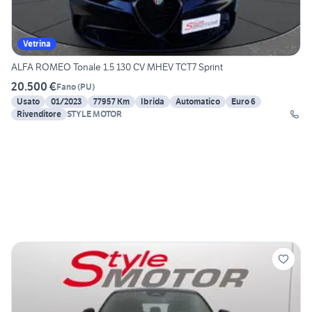
Vetrina
ALFA ROMEO Tonale 1.5 130 CV MHEV TCT7 Sprint
20.500 €
Fano
(
PU
)
Usato
01/2023
77957 Km
Ibrida
Automatico
Euro 6
Rivenditore
STYLE MOTOR