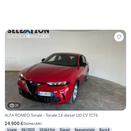
26
ALFA ROMEO Tonale - Tonale 1.6 diesel 130 CV TCT6
24.900 €
Osimo
(
AN
)
Usato
09/2023
15164 Km
Diesel
Sequenziale
Euro 6