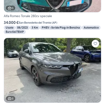
6
Alfa Romeo Tonale 280cv speciale
34.000 €
San Benedetto del Tronto
(
AP
)
Usato
06/2023
3 Km
PHEV - Ibrido Plug-in Benzina
Automatico
Euro 6d-TEMP
8