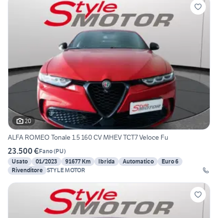
20
ALFA ROMEO Tonale 1.5 160 CV MHEV TCT7 Veloce Fu
23.500 €
Fano
(
PU
)
Usato
01/2023
91677 Km
Ibrida
Automatico
Euro 6
Rivenditore
STYLE MOTOR