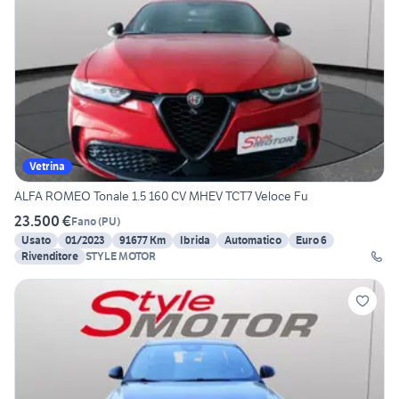
Vetrina
ALFA ROMEO Tonale 1.5 160 CV MHEV TCT7 Veloce Fu
23.500 €
Fano
(
PU
)
Usato
01/2023
91677 Km
Ibrida
Automatico
Euro 6
Rivenditore
STYLE MOTOR