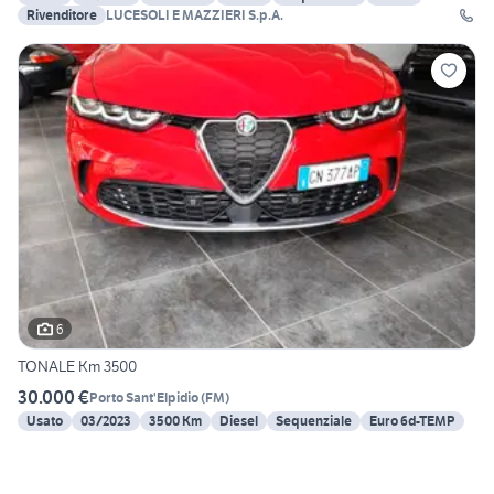
Rivenditore
LUCESOLI E MAZZIERI S.p.A.
6
TONALE Km 3500
30.000 €
Porto Sant'Elpidio
(
FM
)
Usato
03/2023
3500 Km
Diesel
Sequenziale
Euro 6d-TEMP