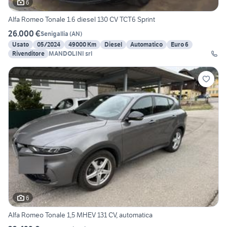
6
Alfa Romeo Tonale 1.6 diesel 130 CV TCT6 Sprint
26.000 €
Senigallia
(
AN
)
Usato
05/2024
49000 Km
Diesel
Automatico
Euro 6
Rivenditore
MANDOLINI srl
6
Alfa Romeo Tonale 1,5 MHEV 131 CV, automatica