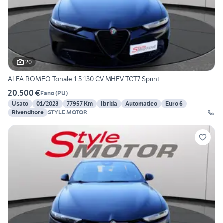
20
ALFA ROMEO Tonale 1.5 130 CV MHEV TCT7 Sprint
20.500 €
Fano
(
PU
)
Usato
01/2023
77957 Km
Ibrida
Automatico
Euro 6
Rivenditore
STYLE MOTOR