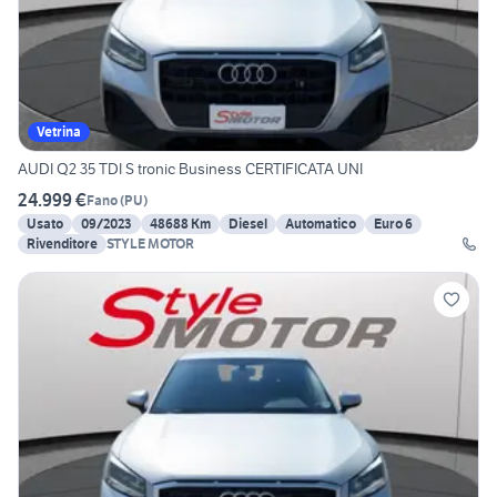
Vetrina
AUDI Q2 35 TDI S tronic Business CERTIFICATA UNI
24.999 €
Fano
(
PU
)
Usato
09/2023
48688 Km
Diesel
Automatico
Euro 6
Rivenditore
STYLE MOTOR