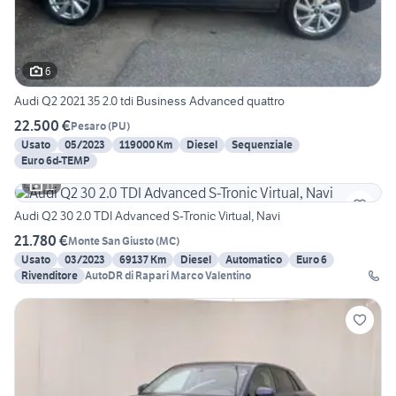
6
Audi Q2 2021 35 2.0 tdi Business Advanced quattro
22.500 €
Pesaro
(
PU
)
Usato
05/2023
119000 Km
Diesel
Sequenziale
Euro 6d-TEMP
11
Audi Q2 30 2.0 TDI Advanced S-Tronic Virtual, Navi
21.780 €
Monte San Giusto
(
MC
)
Usato
03/2023
69137 Km
Diesel
Automatico
Euro 6
Rivenditore
AutoDR di Rapari Marco Valentino