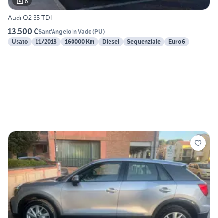
6
Audi Q2 35 TDI
13.500 €
Sant'Angelo in Vado
(
PU
)
Usato
11/2018
160000 Km
Diesel
Sequenziale
Euro 6