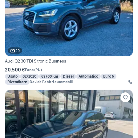
20
Audi Q2 30 TDI S tronic Business
20.500 €
Fano
(
PU
)
Usato
02/2020
69700 Km
Diesel
Automatico
Euro 6
Rivenditore
Davide Fabbri automobili