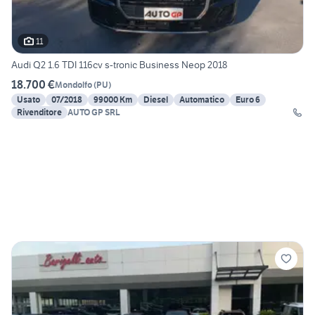
11
Audi Q2 1.6 TDI 116cv s-tronic Business Neop 2018
18.700 €
Mondolfo
(
PU
)
Usato
07/2018
99000 Km
Diesel
Automatico
Euro 6
Rivenditore
AUTO GP SRL