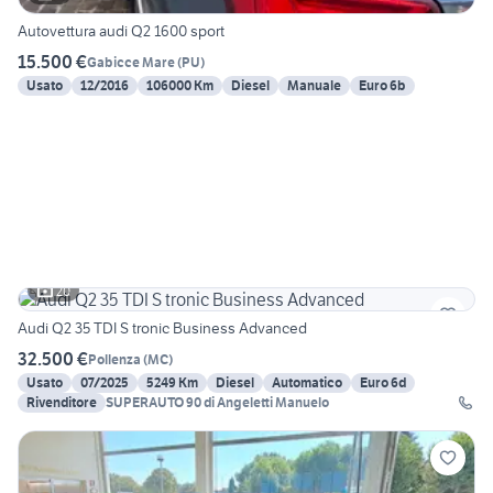
Autovettura audi Q2 1600 sport
15.500 €
Gabicce Mare
(
PU
)
Usato
12/2016
106000 Km
Diesel
Manuale
Euro 6b
20
Audi Q2 35 TDI S tronic Business Advanced
32.500 €
Pollenza
(
MC
)
Usato
07/2025
5249 Km
Diesel
Automatico
Euro 6d
Rivenditore
SUPERAUTO 90 di Angeletti Manuelo