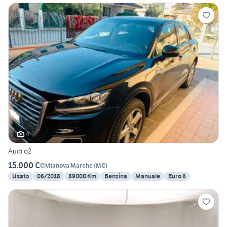
4
Audi q2
15.000 €
Civitanova Marche
(
MC
)
Usato
06/2018
89000 Km
Benzina
Manuale
Euro 6