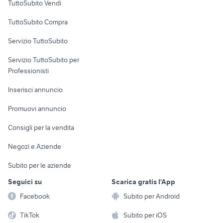
TuttoSubito Vendi
Uffici e Locali
TuttoSubito Compra
commerciali
Servizio TuttoSubito
elettronica
per la casa e la
sports e hobby
Servizio TuttoSubito per
persona
Informatica
Animali
Professionisti
Arredamento e
Console e
Accessori per
Casalinghi
Inserisci annuncio
Videogiochi
animali
Elettrodomestici
Promuovi annuncio
Audio/Video
Musica e Film
Giardino e Fai da te
Consigli per la vendita
Fotografia
Libri e Riviste
Abbigliamento e
Negozi e Aziende
Telefonia
Strumenti Musicali
Accessori
Subito per le aziende
Sports
Tutto per i bambini
Seguici su
Scarica gratis l'App
Biciclette
Facebook
Subito per Android
Collezionismo
TikTok
Subito per iOS