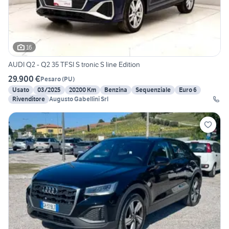
16
AUDI Q2 - Q2 35 TFSI S tronic S line Edition
29.900 €
Pesaro
(
PU
)
Usato
03/2025
20200 Km
Benzina
Sequenziale
Euro 6
Rivenditore
Augusto Gabellini Srl