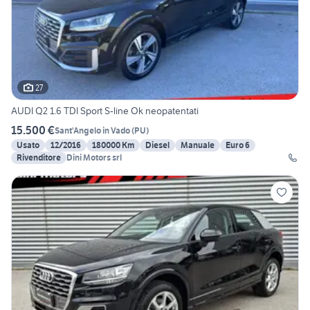
27
AUDI Q2 1.6 TDI Sport S-line Ok neopatentati
15.500 €
Sant'Angelo in Vado
(
PU
)
Usato
12/2016
180000 Km
Diesel
Manuale
Euro 6
Rivenditore
Dini Motors srl