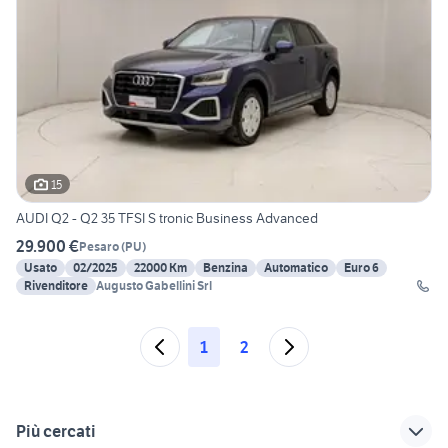
15
AUDI Q2 - Q2 35 TFSI S tronic Business Advanced
29.900 €
Pesaro
(
PU
)
Usato
02/2025
22000 Km
Benzina
Automatico
Euro 6
Rivenditore
Augusto Gabellini Srl
1
2
Più cercati