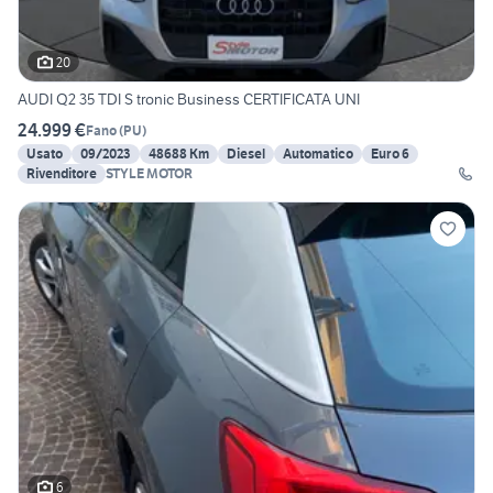
20
AUDI Q2 35 TDI S tronic Business CERTIFICATA UNI
24.999 €
Fano
(
PU
)
Usato
09/2023
48688 Km
Diesel
Automatico
Euro 6
Rivenditore
STYLE MOTOR
6