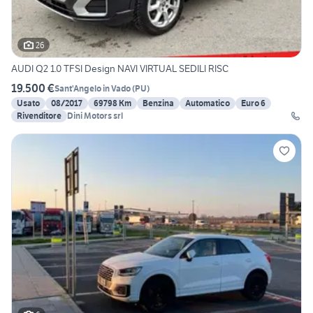
26
AUDI Q2 1.0 TFSI Design NAVI VIRTUAL SEDILI RISC
19.500 €
Sant'Angelo in Vado
(
PU
)
Usato
08/2017
69798 Km
Benzina
Automatico
Euro 6
Rivenditore
Dini Motors srl