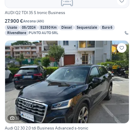
AUDI Q2 TDI 35 S tronic Business
27.900 €
Ancona
(
AN
)
Usato
05/2024
51350 Km
Diesel
Sequenziale
Euro 6
Rivenditore
PUNTO AUTO SRL
20
Audi Q2 30 2.0 tdi Business Advanced s-tronic