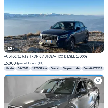
5
AUDI Q2 3.0 tdi S-TRONIC AUTOMATICO DIESEL, 15000€
15.000 €
Ascoli Piceno
(
AP
)
Usato
04/2022
192000 Km
Diesel
Sequenziale
Euro 6d-TEMP