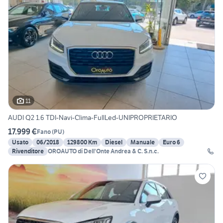
11
AUDI Q2 1.6 TDI-Navi-Clima-FullLed-UNIPROPRIETARIO
17.999 €
Fano
(
PU
)
Usato
06/2018
129800 Km
Diesel
Manuale
Euro 6
Rivenditore
OROAUTO di Dell'Onte Andrea & C. S.n.c.