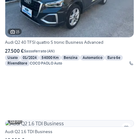
15
Audi Q2 40 TFSI quattro S tronic Business Advanced
27.500 €
Sassoferrato
(
AN
)
Usato
01/2024
54000 Km
Benzina
Automatico
Euro 6e
Rivenditore
COCO PAOLO Auto
30
Audi Q2 1.6 TDI Business