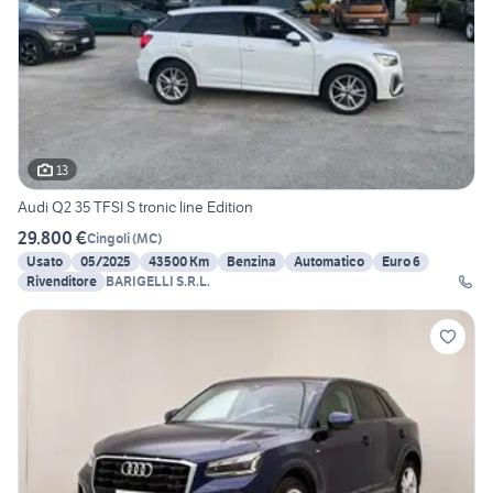
13
Audi Q2 35 TFSI S tronic line Edition
29.800 €
Cingoli
(
MC
)
Usato
05/2025
43500 Km
Benzina
Automatico
Euro 6
Rivenditore
BARIGELLI S.R.L.