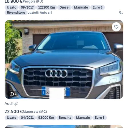
16.900 €
Pergola
(
PU
)
Usato
09/2017
122100 Km
Diesel
Manuale
Euro 6
Rivenditore
Luziotti Auto srl
4
Audi q2
22.500 €
Macerata
(
MC
)
Usato
04/2021
93000 Km
Benzina
Manuale
Euro 6