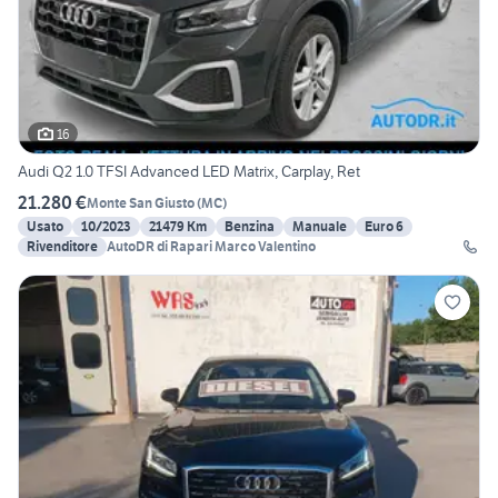
16
Audi Q2 1.0 TFSI Advanced LED Matrix, Carplay, Ret
21.280 €
Monte San Giusto
(
MC
)
Usato
10/2023
21479 Km
Benzina
Manuale
Euro 6
Rivenditore
AutoDR di Rapari Marco Valentino