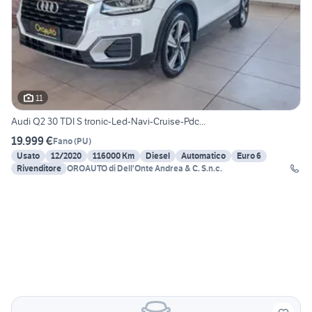
11
Audi Q2 30 TDI S tronic-Led-Navi-Cruise-Pdc...
19.999 €
Fano
(
PU
)
Usato
12/2020
116000 Km
Diesel
Automatico
Euro 6
Rivenditore
OROAUTO di Dell'Onte Andrea & C. S.n.c.