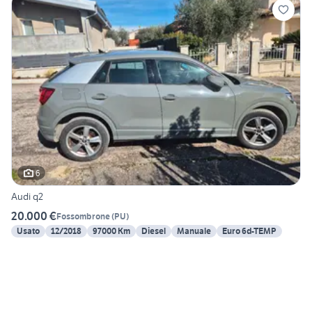
6
Audi q2
20.000 €
Fossombrone
(
PU
)
Usato
12/2018
97000 Km
Diesel
Manuale
Euro 6d-TEMP