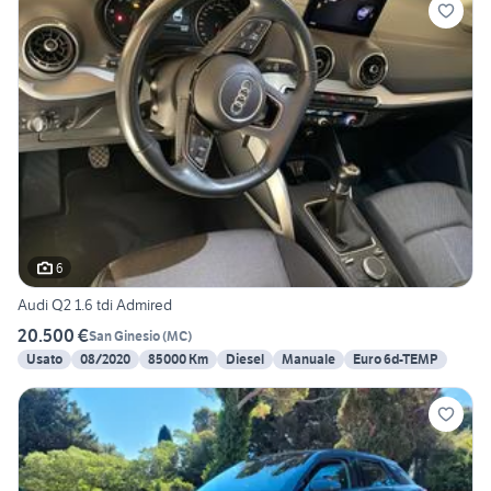
6
Audi Q2 1.6 tdi Admired
20.500 €
San Ginesio
(
MC
)
Usato
08/2020
85000 Km
Diesel
Manuale
Euro 6d-TEMP