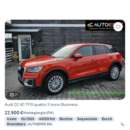
27
Audi Q2 40 TFSI quattro S tronic Business
22.900 €
Montegiorgio
(
FM
)
Usato
01/2019
44350 Km
Benzina
Sequenziale
Euro 6
Rivenditore
AUTOERRE SRL