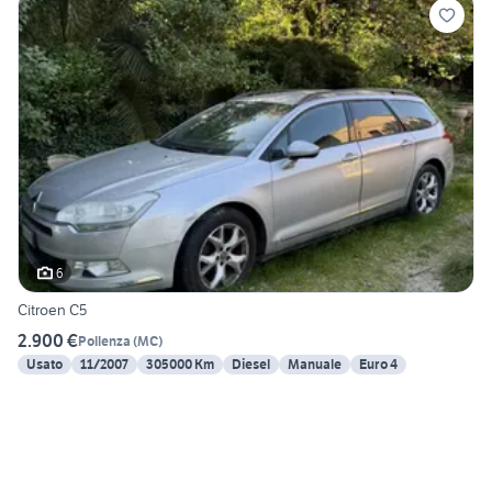
6
Citroen C5
2.900 €
Pollenza
(
MC
)
Usato
11/2007
305000 Km
Diesel
Manuale
Euro 4