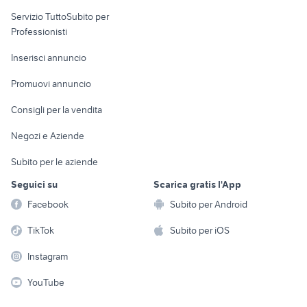
elettronica
per la casa e la
sports e hobby
Servizio TuttoSubito per
persona
Informatica
Animali
Professionisti
Arredamento e
Console e
Accessori per
Casalinghi
Inserisci annuncio
Videogiochi
animali
Elettrodomestici
Promuovi annuncio
Audio/Video
Musica e Film
Giardino e Fai da te
Consigli per la vendita
Fotografia
Libri e Riviste
Abbigliamento e
Negozi e Aziende
Telefonia
Strumenti Musicali
Accessori
Subito per le aziende
Sports
Tutto per i bambini
Seguici su
Scarica gratis l'App
Biciclette
Facebook
Subito per Android
Collezionismo
TikTok
Subito per iOS
Instagram
YouTube