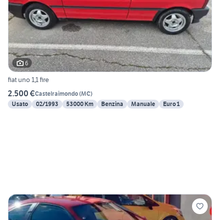
6
fiat uno 1,1 fire
2.500 €
Castelraimondo
(
MC
)
Usato
02/1993
53000 Km
Benzina
Manuale
Euro 1