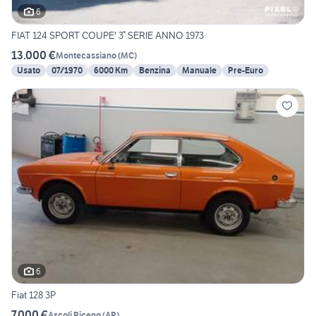
6
FIAT 124 SPORT COUPE' 3° SERIE ANNO 1973
13.000 €
Montecassiano
(
MC
)
Usato
07/1970
6000 Km
Benzina
Manuale
Pre-Euro
6
Fiat 128 3P
7.000 €
Ascoli Piceno
(
AP
)