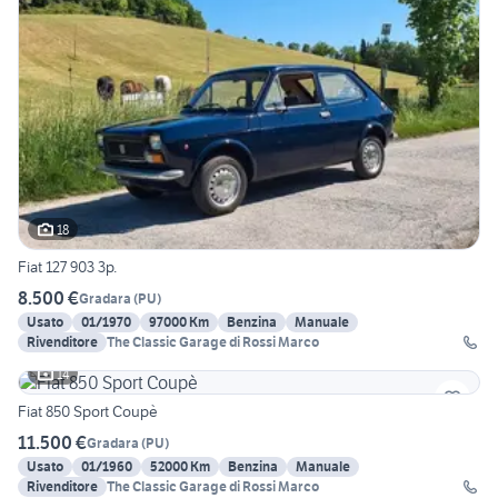
18
Fiat 127 903 3p.
8.500 €
Gradara
(
PU
)
Usato
01/1970
97000 Km
Benzina
Manuale
Rivenditore
The Classic Garage di Rossi Marco
14
Fiat 850 Sport Coupè
11.500 €
Gradara
(
PU
)
Usato
01/1960
52000 Km
Benzina
Manuale
Rivenditore
The Classic Garage di Rossi Marco