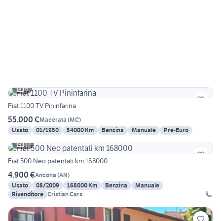
6
Fiat 1100 TV Pininfarina
55.000 €
Macerata
(
MC
)
Usato
01/1950
54000 Km
Benzina
Manuale
Pre-Euro
17
Fiat 500 Neo patentati km 168000
4.900 €
Ancona
(
AN
)
Usato
08/2009
168000 Km
Benzina
Manuale
Rivenditore
Cristian Cars