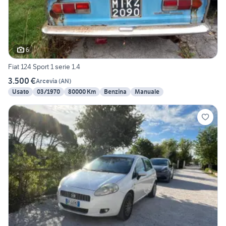
6
Fiat 124 Sport 1 serie 1.4
3.500 €
Arcevia
(
AN
)
Usato
03/1970
80000 Km
Benzina
Manuale