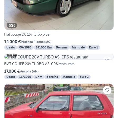
6
Fiat coupe 2.0 16v turbo plus
14.000 €
Potenza Picena
(
MC
)
Usato
06/1995
141000 Km
Benzina
Manuale
Euro 1
6
FIAT COUPE 20V TURBO ASI CRS restaurata
17.000 €
Ancona
(
AN
)
Usato
11/1996
1 Km
Benzina
Manuale
Euro 2