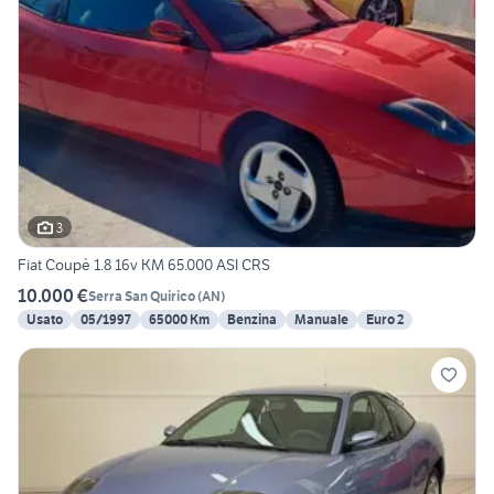
3
Fiat Coupè 1.8 16v KM 65.000 ASI CRS
10.000 €
Serra San Quirico
(
AN
)
Usato
05/1997
65000 Km
Benzina
Manuale
Euro 2