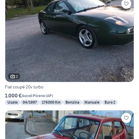
3
Fiat coupé 20v turbo
1.000 €
Ascoli Piceno
(
AP
)
Usato
04/1997
176000 Km
Benzina
Manuale
Euro 2