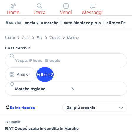
Home
Cerca
Vendi
Messaggi
lancia y in marche
auto Montecopiolo
citroen Pesar
Ricerche
Subito
Auto
Fiat
Coupé
Marche
Cosa cerchi?
Filtri +2
Auto
Salva ricerca
Dal più recente
27 risultati
FIAT Coupé usata in vendita in Marche