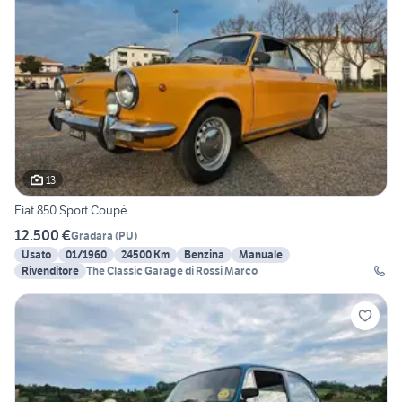
13
Fiat 850 Sport Coupè
12.500 €
Gradara
(
PU
)
Usato
01/1960
24500 Km
Benzina
Manuale
Rivenditore
The Classic Garage di Rossi Marco