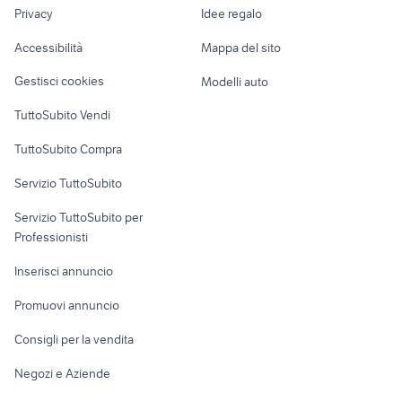
lavoro
bmw 318d
gpl Rovigo provincia
Privacy
Idee regalo
Garage e box
Caravan e Camper
Accessibilità
Mappa del sito
Loft, mansarde e
Veicoli commerciali
altro
Gestisci cookies
Modelli auto
Case vacanza
TuttoSubito Vendi
Uffici e Locali
TuttoSubito Compra
commerciali
Servizio TuttoSubito
elettronica
per la casa e la
sports e hobby
Servizio TuttoSubito per
persona
Informatica
Animali
Professionisti
Arredamento e
Console e
Accessori per
Casalinghi
Inserisci annuncio
Videogiochi
animali
Elettrodomestici
Promuovi annuncio
Audio/Video
Musica e Film
Giardino e Fai da te
Consigli per la vendita
Fotografia
Libri e Riviste
Abbigliamento e
Negozi e Aziende
Telefonia
Strumenti Musicali
Accessori