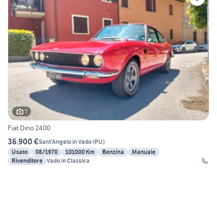
7
Fiat Dino 2400
36.900 €
Sant'Angelo in Vado
(
PU
)
Usato
08/1970
101000 Km
Benzina
Manuale
Rivenditore
Vado in Classica