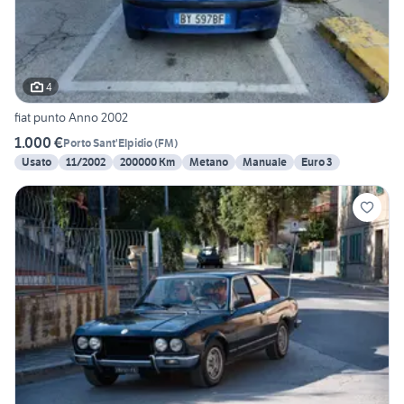
4
fiat punto Anno 2002
1.000 €
Porto Sant'Elpidio
(
FM
)
Usato
11/2002
200000 Km
Metano
Manuale
Euro 3