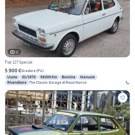
12
Fiat 127 Special
5.900 €
Gradara
(
PU
)
Usato
01/1970
98000 Km
Benzina
Manuale
Rivenditore
The Classic Garage di Rossi Marco