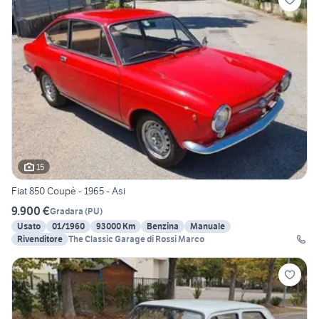
15
Fiat 850 Coupè - 1965 - Asi
9.900 €
Gradara
(
PU
)
Usato
01/1960
93000 Km
Benzina
Manuale
Rivenditore
The Classic Garage di Rossi Marco