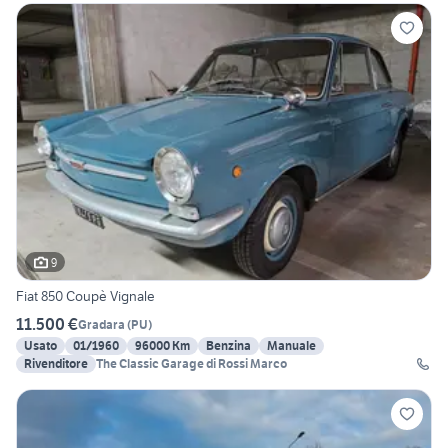
9
Fiat 850 Coupè Vignale
11.500 €
Gradara
(
PU
)
Usato
01/1960
96000 Km
Benzina
Manuale
Rivenditore
The Classic Garage di Rossi Marco