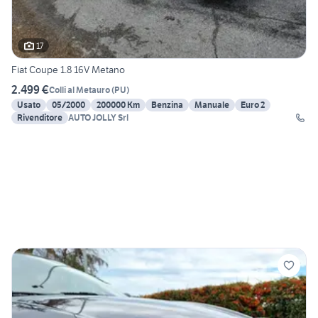
17
Fiat Coupe 1.8 16V Metano
2.499 €
Colli al Metauro
(
PU
)
Usato
05/2000
200000 Km
Benzina
Manuale
Euro 2
Rivenditore
AUTO JOLLY Srl