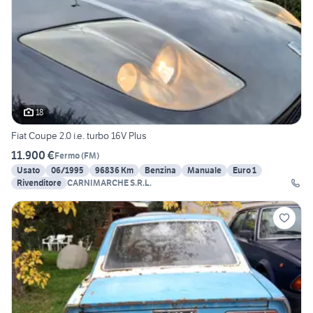
18
Fiat Coupe 2.0 i.e. turbo 16V Plus
11.900 €
Fermo
(
FM
)
Usato
06/1995
96836 Km
Benzina
Manuale
Euro 1
Rivenditore
CARNIMARCHE S.R.L.