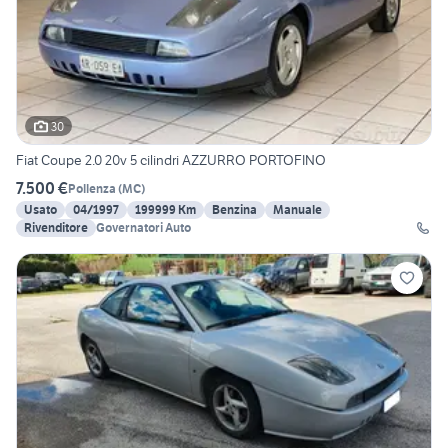
30
Fiat Coupe 2.0 20v 5 cilindri AZZURRO PORTOFINO
7.500 €
Pollenza
(
MC
)
Usato
04/1997
199999 Km
Benzina
Manuale
Rivenditore
Governatori Auto