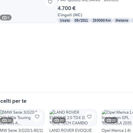
4.700 €
Cingoli
(
MC
)
6
Usato
09/2011
250000 Km
Metano
celti per te
28
30
22
MW Serie 3(G20/1-80/1)
LAND ROVER EVOQUE
Opel Meriva 1.4t