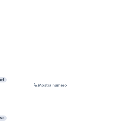
o 6
Mostra numero
o 6