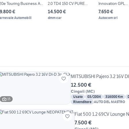
20e Touring Business A...
2.0 TD4 150 CV PURE
Innovation GPL
TECH CAMBIO
BOMBOLA 2035
9.800 €
14.500 €
7.650 €
arnevale Automobili
dmm car
Autocom srl
MITSUBISHI Pajero 3.2 16V DI
12.500 €
Cingoli
(
MC
)
Usato
03/2004
316000 Km
15
Rivenditore
AUTO DEL MASTRO
Fiat 500 1.2 69CV Lounge
7.500 €
Cingoli
(
MC
)