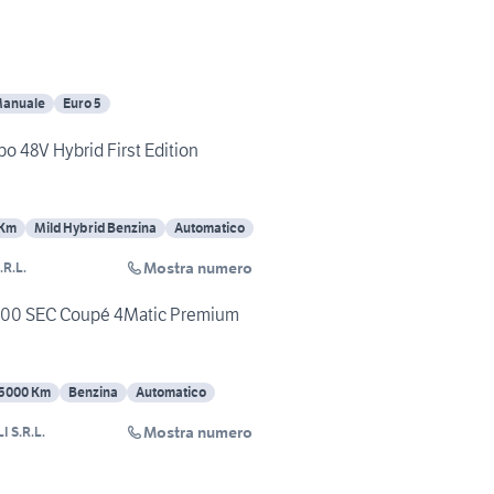
anuale
Euro 5
o 48V Hybrid First Edition
 Km
Mild Hybrid Benzina
Automatico
Mostra numero
.R.L.
500 SEC Coupé 4Matic Premium
5000 Km
Benzina
Automatico
Mostra numero
 S.R.L.