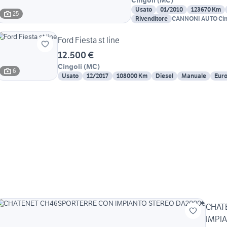
Usato
01/2010
123670 Km
25
Rivenditore
CANNONI AUTO Cin
Ford Fiesta st line
12.500 €
Cingoli
(
MC
)
6
Usato
12/2017
108000 Km
Diesel
Manuale
Euro
CHAT
IMPI