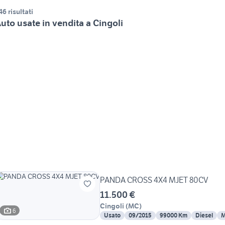
46 risultati
uto usate in vendita a Cingoli
PANDA CROSS 4X4 MJET 80CV
11.500 €
Cingoli
(
MC
)
6
Usato
09/2015
99000 Km
Diesel
M