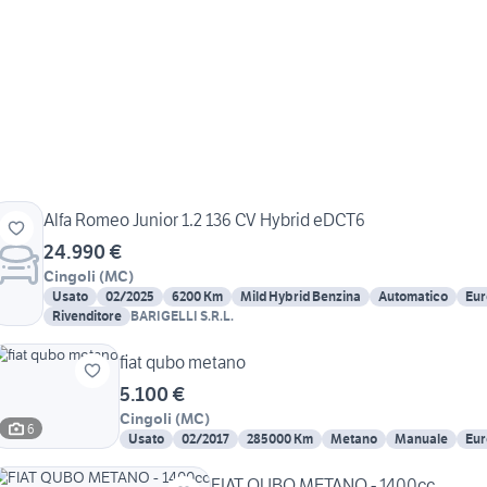
Alfa Romeo Junior 1.2 136 CV Hybrid eDCT6
24.990 €
Cingoli
(
MC
)
Usato
02/2025
6200 Km
Mild Hybrid Benzina
Automatico
Eur
Rivenditore
BARIGELLI S.R.L.
fiat qubo metano
5.100 €
Cingoli
(
MC
)
6
Usato
02/2017
285000 Km
Metano
Manuale
Eur
FIAT QUBO METANO - 1400cc