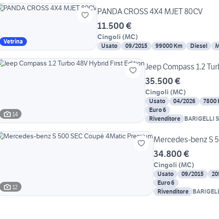
PANDA CROSS 4X4 MJET 80CV
11.500 €
Cingoli
(
MC
)
Vetrina
Usato
09/2015
99000 Km
Diesel
M
Jeep Compass 1.2 Turb
35.500 €
Cingoli
(
MC
)
Usato
04/2026
7800
Euro 6
14
Rivenditore
BARIGELLI S
Mercedes-benz S 
34.800 €
Cingoli
(
MC
)
Usato
09/2015
20
Euro 6
12
Rivenditore
BARIGELLI