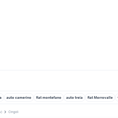
a
auto camerino
fiat montefano
auto treia
fiat Morrovalle
v)
Cingoli