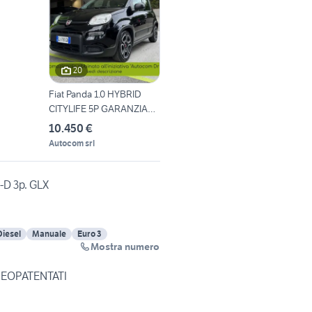
20
Fiat Panda 1.0 HYBRID
CITYLIFE 5P GARANZIA
36MESI
10.450 €
Autocom srl
-D 3p. GLX
Diesel
Manuale
Euro 3
Mostra numero
 NEOPATENTATI