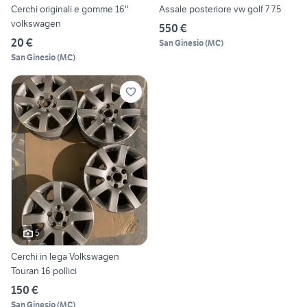
Cerchi originali e gomme 16''
Assale posteriore vw golf 7 7.5
volkswagen
550 €
20 €
San Ginesio
(
MC
)
San Ginesio
(
MC
)
5
Cerchi in lega Volkswagen
Touran 16 pollici
150 €
San Ginesio
(
MC
)