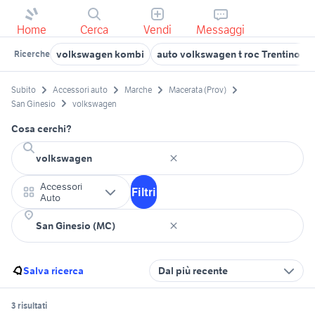
Home
Cerca
Vendi
Messaggi
volkswagen kombi
auto volkswagen t roc Trentino Al
Ricerche
Subito
Accessori auto
Marche
Macerata (Prov)
San Ginesio
volkswagen
Cosa cerchi?
Accessori
Filtri
Auto
Salva ricerca
Dal più recente
3 risultati