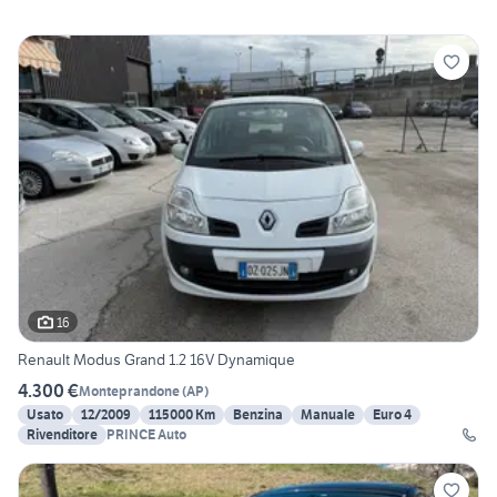
16
Renault Modus Grand 1.2 16V Dynamique
4.300 €
Monteprandone
(
AP
)
Usato
12/2009
115000 Km
Benzina
Manuale
Euro 4
Rivenditore
PRINCE Auto