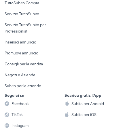
TuttoSubito Compra
commerciali
Servizio TuttoSubito
elettronica
per la casa e la
sports e hobby
Servizio TuttoSubito per
persona
Informatica
Animali
Professionisti
Arredamento e
Console e
Accessori per
Casalinghi
Inserisci annuncio
Videogiochi
animali
Elettrodomestici
Promuovi annuncio
Audio/Video
Musica e Film
Giardino e Fai da te
Consigli per la vendita
Fotografia
Libri e Riviste
Abbigliamento e
Negozi e Aziende
Telefonia
Strumenti Musicali
Accessori
Subito per le aziende
Sports
Tutto per i bambini
Seguici su
Scarica gratis l'App
Biciclette
Facebook
Subito per Android
Collezionismo
TikTok
Subito per iOS
Instagram