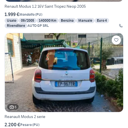
Renault Modus 1.2 16V Saint Tropez Neop 2005
1.999 €
Mondolfo
(
PU
)
Usato
09/2005
140000 Km
Benzina
Manuale
Euro 4
Rivenditore
AUTO GP SRL
6
Reanault Modus 2 serie
2.200 €
Pesaro
(
PU
)