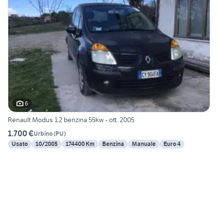
6
Renault Modus 1.2 benzina 55kw - ott. 2005
1.700 €
Urbino
(
PU
)
Usato
10/2005
174400 Km
Benzina
Manuale
Euro 4