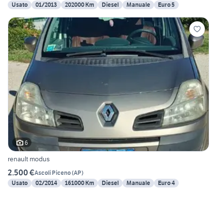
Usato
01/2013
202000 Km
Diesel
Manuale
Euro 5
6
renault modus
2.500 €
Ascoli Piceno
(
AP
)
Usato
02/2014
161000 Km
Diesel
Manuale
Euro 4