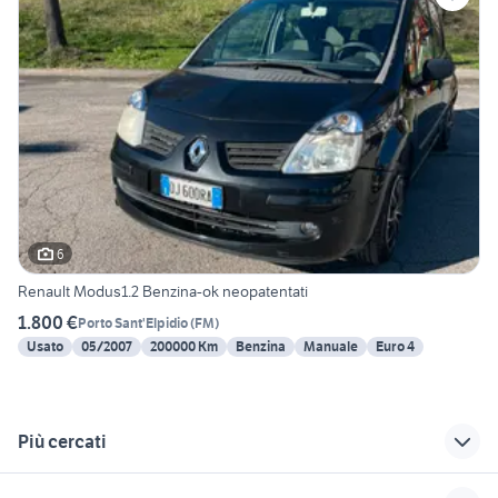
6
Renault Modus1.2 Benzina-ok neopatentati
1.800 €
Porto Sant'Elpidio
(
FM
)
Usato
05/2007
200000 Km
Benzina
Manuale
Euro 4
Più cercati
Correlati
Richerche simili
Suggerimenti