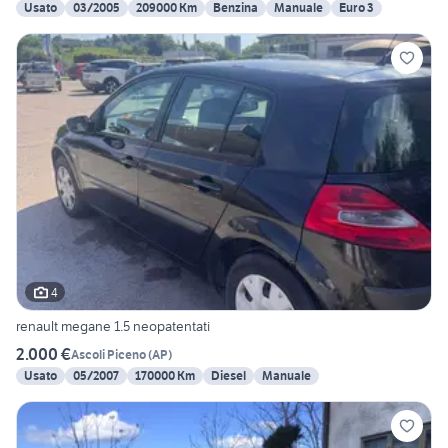
Usato
03/2005
209000 Km
Benzina
Manuale
Euro 3
4
renault megane 1.5 neopatentati
2.000 €
Ascoli Piceno
(
AP
)
Usato
05/2007
170000 Km
Diesel
Manuale