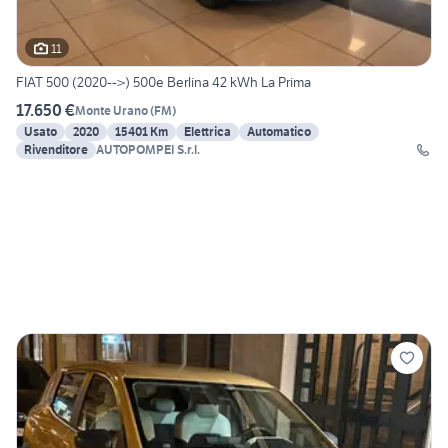
11
FIAT 500 (2020-->) 500e Berlina 42 kWh La Prima
17.650 €
Monte Urano
(
FM
)
Usato
2020
15401 Km
Elettrica
Automatico
Rivenditore
AUTOPOMPEI S.r.l.