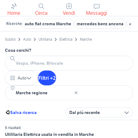
Home
Cerca
Vendi
Messaggi
auto fiat croma Marche
mercedes benz ancona
auto
Ricerche
Subito
Auto
Utilitaria
Elettrica
Marche
Cosa cerchi?
Filtri +2
Auto
Salva ricerca
Dal più recente
5 risultati
Utilitaria Elettrica usata in vendita in Marche