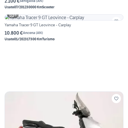
2.100 €
Senigallia
(
AN
)
Usato
07/2012
30000 Km
Scooter
6
Yamaha Tracer 9 GT Leovince - Carplay
10.800 €
Ancona
(
AN
)
Usato
01/2023
17300 Km
Turismo