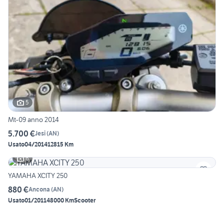
5
Mt-09 anno 2014
5.700 €
Jesi
(
AN
)
Usato
04/2014
12815 Km
6
YAMAHA XCITY 250
880 €
Ancona
(
AN
)
Usato
01/2011
48000 Km
Scooter