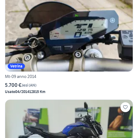
Vetrina
Mt-09 anno 2014
5.700 €
Jesi
(
AN
)
Usato
04/2014
12815 Km