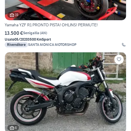
19
Yamaha YZF R1 PRONTO PISTA! OHLINS! PERMUTE!
13.500 €
Senigallia
(
AN
)
Usato
05/2020
3500 Km
Sport
Rivenditore
SANTA MONICA MOTORSHOP
6