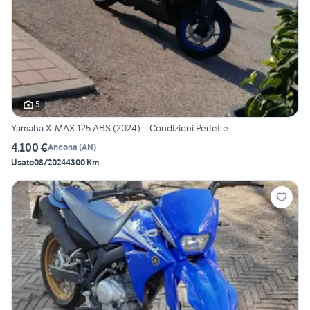
5
Yamaha X-MAX 125 ABS (2024) – Condizioni Perfette
4.100 €
Ancona
(
AN
)
Usato
08/2024
4300 Km