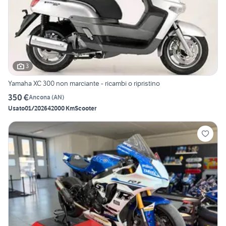
3
Yamaha XC 300 non marciante - ricambi o ripristino
350 €
Ancona
(
AN
)
Usato
01/2026
42000 Km
Scooter