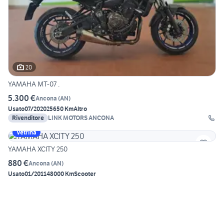
20
YAMAHA MT-07 .
5.300 €
Ancona
(
AN
)
Usato
07/2020
25650 Km
Altro
Rivenditore
LINK MOTORS ANCONA
Vetrina
YAMAHA XCITY 250
880 €
Ancona
(
AN
)
Usato
01/2011
48000 Km
Scooter