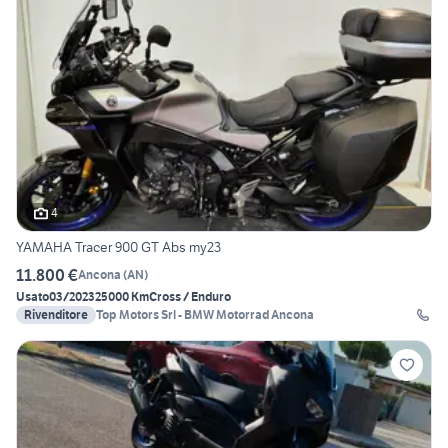
4
YAMAHA Tracer 900 GT Abs my23
11.800 €
Ancona
(
AN
)
Usato
03/2023
25000 Km
Cross / Enduro
Rivenditore
Top Motors Srl - BMW Motorrad Ancona