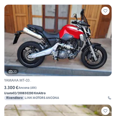
20
YAMAHA MT-03 .
3.300 €
Ancona
(
AN
)
Usato
02/2008
30200 Km
Altro
Rivenditore
LINK MOTORS ANCONA