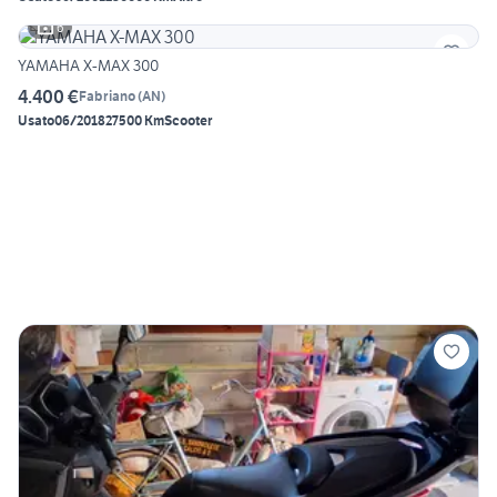
6
YAMAHA X-MAX 300
4.400 €
Fabriano
(
AN
)
Usato
06/2018
27500 Km
Scooter