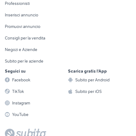
Informatica
Animali
Professionisti
Arredamento e
Console e
Accessori per
Casalinghi
Inserisci annuncio
Videogiochi
animali
Elettrodomestici
Promuovi annuncio
Audio/Video
Musica e Film
Giardino e Fai da te
Consigli per la vendita
Fotografia
Libri e Riviste
Abbigliamento e
Negozi e Aziende
Telefonia
Strumenti Musicali
Accessori
Subito per le aziende
Sports
Tutto per i bambini
Seguici su
Scarica gratis l'App
Biciclette
Facebook
Subito per Android
Collezionismo
TikTok
Subito per iOS
Instagram
YouTube