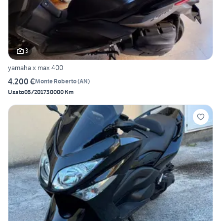
3
yamaha x max 400
4.200 €
Monte Roberto
(
AN
)
Usato
05/2017
30000 Km