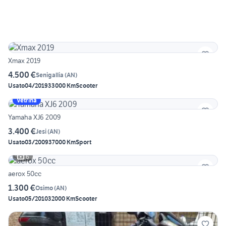
Xmax 2019
4.500 €
Senigallia
(
AN
)
Usato
04/2019
33000 Km
Scooter
Vetrina
Yamaha XJ6 2009
3.400 €
Jesi
(
AN
)
Usato
03/2009
37000 Km
Sport
6
aerox 50cc
1.300 €
Osimo
(
AN
)
Usato
05/2010
32000 Km
Scooter