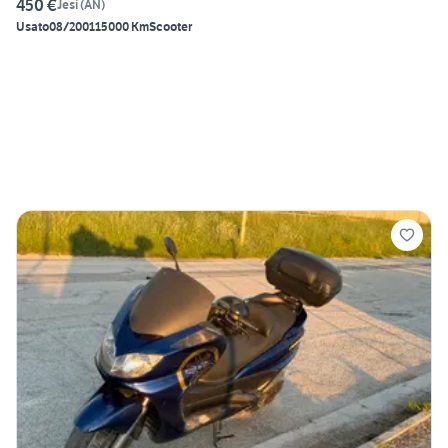
450 €
Jesi
(
AN
)
Usato
08/2001
15000 Km
Scooter