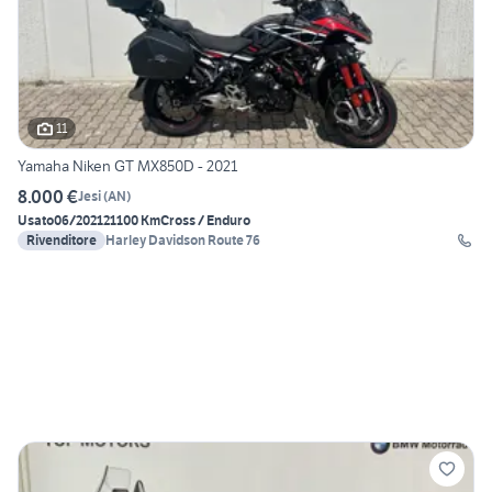
11
Yamaha Niken GT MX850D - 2021
8.000 €
Jesi
(
AN
)
Usato
06/2021
21100 Km
Cross / Enduro
Rivenditore
Harley Davidson Route 76