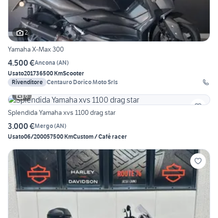
2
Yamaha X-Max 300
4.500 €
Ancona
(
AN
)
Usato
2017
36500 Km
Scooter
Rivenditore
Centauro Dorico Moto Srls
6
Splendida Yamaha xvs 1100 drag star
3.000 €
Mergo
(
AN
)
Usato
06/2000
57500 Km
Custom / Café racer