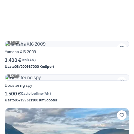
6
Yamaha XJ6 2009
3.400 €
Jesi
(
AN
)
Usato
03/2009
37000 Km
Sport
6
Booster ng spy
1.500 €
Castelbellino
(
AN
)
Usato
05/1996
11100 Km
Scooter