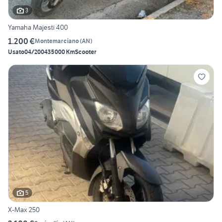
3
Yamaha Majesti 400
1.200 €
Montemarciano
(
AN
)
Usato
04/2004
35000 Km
Scooter
5
X-Max 250