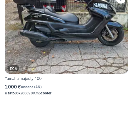
6
Yamaha majesty 400
1.000 €
Ancona
(
AN
)
Usato
08/2006
90 Km
Scooter