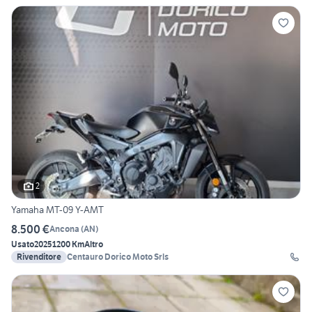
2
Yamaha MT-09 Y-AMT
8.500 €
Ancona
(
AN
)
Usato
2025
1200 Km
Altro
Rivenditore
Centauro Dorico Moto Srls