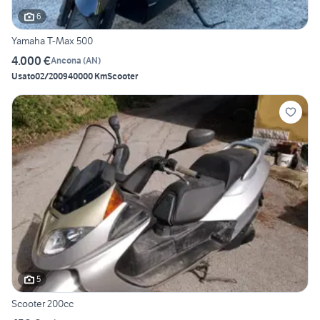
6
Yamaha T-Max 500
4.000 €
Ancona
(
AN
)
Usato
02/2009
40000 Km
Scooter
5
Scooter 200cc