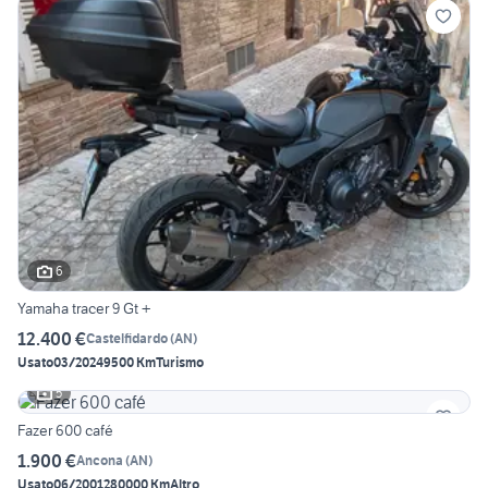
6
Yamaha tracer 9 Gt +
12.400 €
Castelfidardo
(
AN
)
Usato
03/2024
9500 Km
Turismo
5
Fazer 600 café
1.900 €
Ancona
(
AN
)
Usato
06/2001
280000 Km
Altro