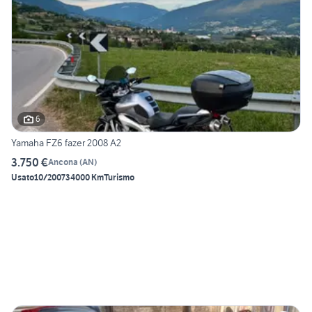
6
Yamaha FZ6 fazer 2008 A2
3.750 €
Ancona
(
AN
)
Usato
10/2007
34000 Km
Turismo