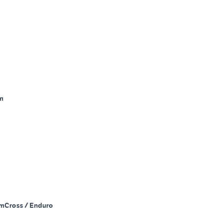
m
Km
Cross / Enduro