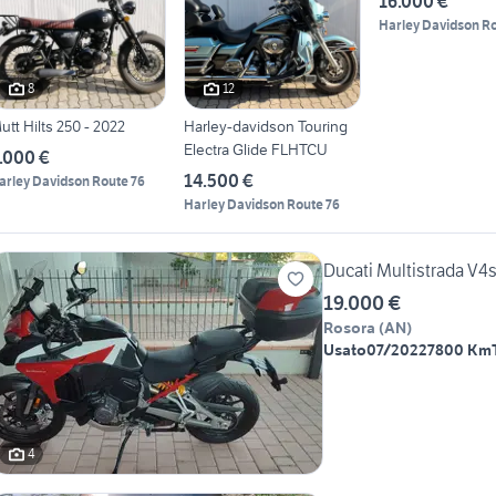
16.000 €
Harley Davidson Ro
8
12
utt Hilts 250 - 2022
Harley-davidson Touring
Electra Glide FLHTCU
.000 €
14.500 €
arley Davidson Route 76
Harley Davidson Route 76
Ducati Multistrada V4s 
19.000 €
Rosora
(
AN
)
Usato
07/2022
7800 Km
4