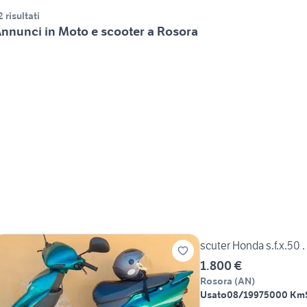
2 risultati
nnunci in Moto e scooter a Rosora
scuter Honda s.f.x.50 .
1.800 €
Rosora
(
AN
)
Usato
08/1997
5000 Km