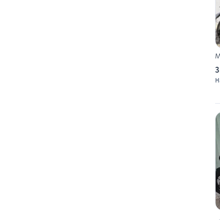
M
3
H