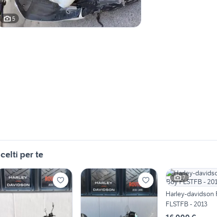
5
celti per te
7
Harley-davidson 
FLSTFB - 2013