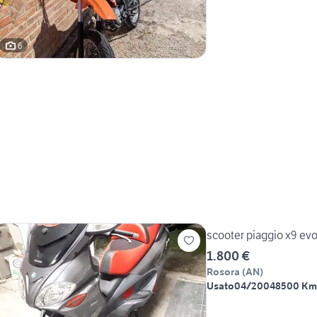
6
scooter piaggio x9 ev
1.800 €
Rosora
(
AN
)
Usato
04/2004
8500 Km