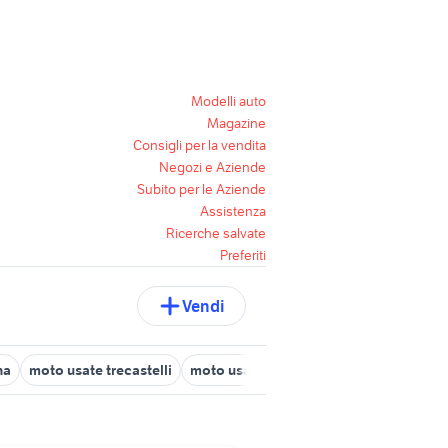
Modelli auto
Magazine
Consigli per la vendita
Negozi e Aziende
Subito per le Aziende
Assistenza
Ricerche salvate
Preferiti
Vendi
na
moto usate trecastelli
moto usate offagna
moto usate sirol