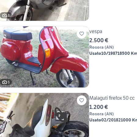
6
vespa
2.500 €
Rosora
(
AN
)
Usato
10/1987
18500 K
6
Malaguti firefox 50 cc
1.200 €
Rosora
(
AN
)
Usato
02/2018
21000 K