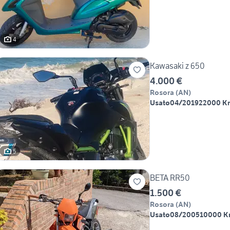
4
Kawasaki z 650
4.000 €
Rosora
(
AN
)
Usato
04/2019
22000 K
5
BETA RR50
1.500 €
Rosora
(
AN
)
Usato
08/2005
10000 