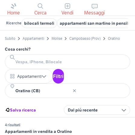
Home
Cerca
Vendi
Messaggi
bilocali termoli
appartamenti san martino in pensilis
Ricerche
Subito
Appartamenti
Molise
Campobasso (Prov)
Oratino
Cosa cerchi?
Filtri
Appartamenti
Salva ricerca
Dal più recente
4 risultati
Appartamenti in vendita a Oratino