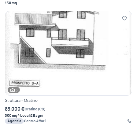
150 mq
5
Struttura - Oratino
85.000 €
Oratino
(
CB
)
300 mq
4 Locali
2 Bagni
Agenzia
Centro Affari