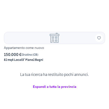
Appartamento come nuovo
150.000 €
Oratino
(
CB
)
82 mq
6 Locali
3° Piano
2 Bagni
La tua ricerca ha restituito pochi annunci.
Espandi a tutta la provincia