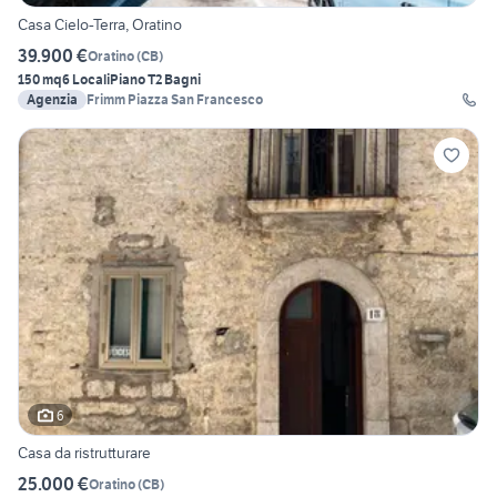
Casa Cielo-Terra, Oratino
39.900 €
Oratino
(
CB
)
150 mq
6 Locali
Piano T
2 Bagni
Agenzia
Frimm Piazza San Francesco
6
Casa da ristrutturare
25.000 €
Oratino
(
CB
)