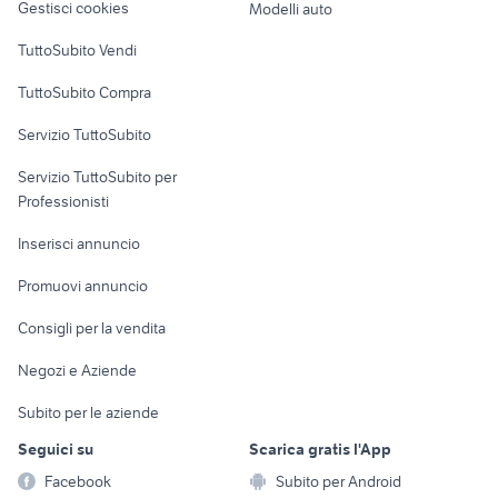
appartamenti nuove
Gestisci cookies
Modelli auto
costruzioni
case in vendita a
vendita appartamento Udine
vendita ville Deruta
Case vacanza
Campobasso
petacciato
TuttoSubito Vendi
fiat 55-66
seat altea diesel Piemonte
provincia
Uffici e Locali
TuttoSubito Compra
commerciali
Servizio TuttoSubito
elettronica
per la casa e la
sports e hobby
Servizio TuttoSubito per
persona
Informatica
Animali
Professionisti
Arredamento e
Console e
Accessori per
Casalinghi
Inserisci annuncio
Videogiochi
animali
Elettrodomestici
Promuovi annuncio
Audio/Video
Musica e Film
Giardino e Fai da te
Consigli per la vendita
Fotografia
Libri e Riviste
Abbigliamento e
Negozi e Aziende
Telefonia
Strumenti Musicali
Accessori
Subito per le aziende
Sports
Tutto per i bambini
Seguici su
Scarica gratis l'App
Biciclette
Facebook
Subito per Android