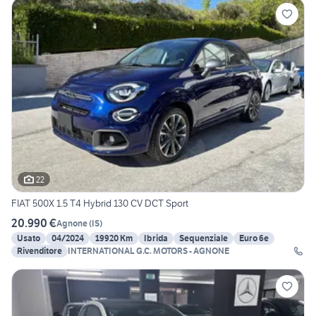
22
FIAT 500X 1.5 T4 Hybrid 130 CV DCT Sport
20.990 €
Agnone
(
IS
)
Usato
04/2024
19920 Km
Ibrida
Sequenziale
Euro 6e
Rivenditore
INTERNATIONAL G.C. MOTORS - AGNONE