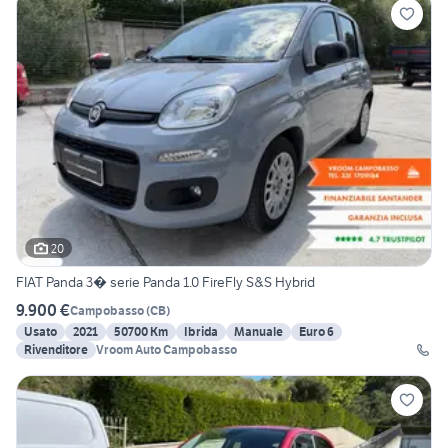
20
FIAT Panda 3� serie Panda 1.0 FireFly S&S Hybrid
9.900 €
Campobasso
(
CB
)
Usato
2021
50700 Km
Ibrida
Manuale
Euro 6
Rivenditore
Vroom Auto Campobasso