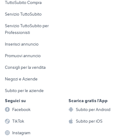
TuttoSubito Compra
commerciali
Servizio TuttoSubito
elettronica
per la casa e la
sports e hobby
Servizio TuttoSubito per
persona
Informatica
Animali
Professionisti
Arredamento e
Console e
Accessori per
Casalinghi
Inserisci annuncio
Videogiochi
animali
Elettrodomestici
Promuovi annuncio
Audio/Video
Musica e Film
Giardino e Fai da te
Consigli per la vendita
Fotografia
Libri e Riviste
Abbigliamento e
Negozi e Aziende
Telefonia
Strumenti Musicali
Accessori
Subito per le aziende
Sports
Tutto per i bambini
Seguici su
Scarica gratis l'App
Biciclette
Facebook
Subito per Android
Collezionismo
TikTok
Subito per iOS
Instagram