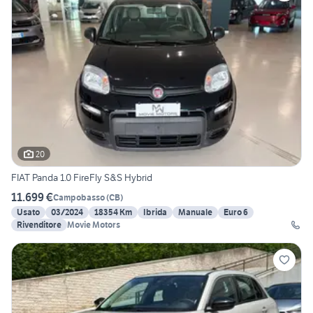
20
FIAT Panda 1.0 FireFly S&S Hybrid
11.699 €
Campobasso
(
CB
)
Usato
03/2024
18354 Km
Ibrida
Manuale
Euro 6
Rivenditore
Movie Motors