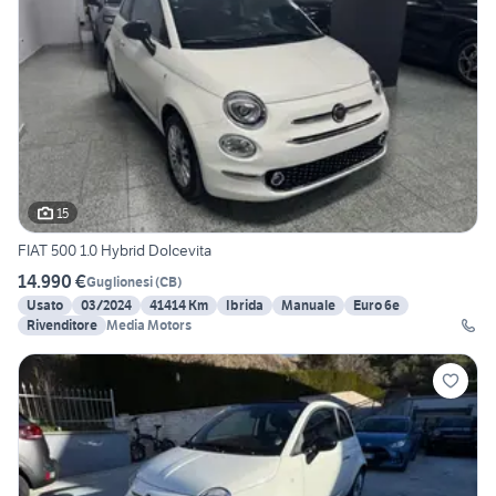
15
FIAT 500 1.0 Hybrid Dolcevita
14.990 €
Guglionesi
(
CB
)
Usato
03/2024
41414 Km
Ibrida
Manuale
Euro 6e
Rivenditore
Media Motors