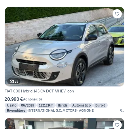
28
FIAT 600 Hybrid 145 CV DCT MHEV Icon
20.990 €
Agnone
(
IS
)
Usato
06/2025
12212 Km
Ibrida
Automatico
Euro 6
Rivenditore
INTERNATIONAL G.C. MOTORS - AGNONE