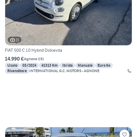
21
FIAT 500 C 1.0 Hybrid Dolcevita
14.990 €
Agnone
(
IS
)
Usato
03/2024
41313 Km
Ibrida
Manuale
Euro 6e
Rivenditore
INTERNATIONAL G.C. MOTORS - AGNONE