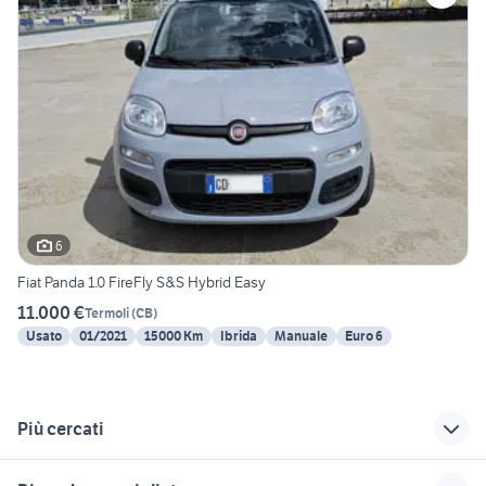
6
Fiat Panda 1.0 FireFly S&S Hybrid Easy
11.000 €
Termoli
(
CB
)
Usato
01/2021
15000 Km
Ibrida
Manuale
Euro 6
Più cercati
Correlati
Richerche simili
Suggerimenti