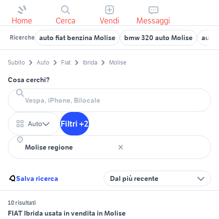
Home
Cerca
Vendi
Messaggi
auto fiat benzina Molise
bmw 320 auto Molise
auto 
Ricerche
Subito
Auto
Fiat
Ibrida
Molise
Cosa cerchi?
Filtri +2
Auto
Salva ricerca
Dal più recente
10 risultati
FIAT Ibrida usata in vendita in Molise