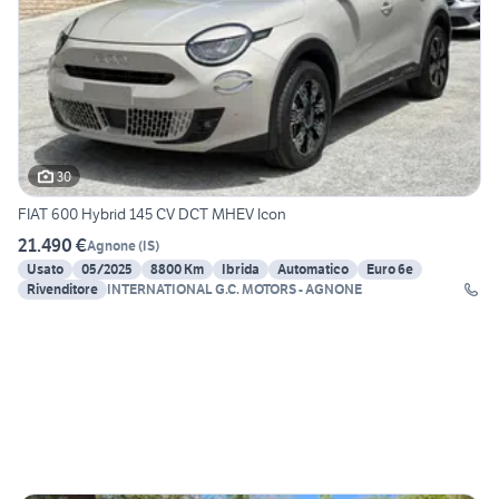
30
FIAT 600 Hybrid 145 CV DCT MHEV Icon
21.490 €
Agnone
(
IS
)
Usato
05/2025
8800 Km
Ibrida
Automatico
Euro 6e
Rivenditore
INTERNATIONAL G.C. MOTORS - AGNONE